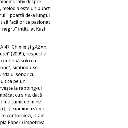
c comemorativ despre
ul, melodia este un punct
rul îl poartă de-a lungul
ât să facă orice pasionat
 negru” intitulat Kazi
KA 47, Chimie și gAZAh,
ei” (2009), respectiv
, continuă solo cu
gone”, simțindu-se
fundalul sonor cu
mult ca pe un
rvește la rapping-ul
împăcat cu sine, dacă
t mulțumit de mine”,
azi […] examinează-mi
să te conformezi, n-am
mpla Papei”) împotriva