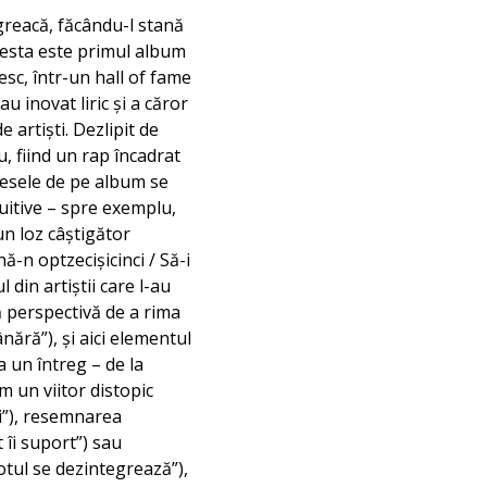
greacă, făcându-l stană
acesta este primul album
sc, într-un hall of fame
u inovat liric și a căror
 artiști. Dezlipit de
, fiind un rap încadrat
iesele de pe album se
tuitive – spre exemplu,
un loz câștigător
ă-n optzecișicinci / Să-i
din artiștii care l-au
ă perspectivă de a rima
nără”), și aici elementul
a un întreg – de la
 un viitor distopic
ni”), resemnarea
 îi suport”) sau
otul se dezintegrează”),