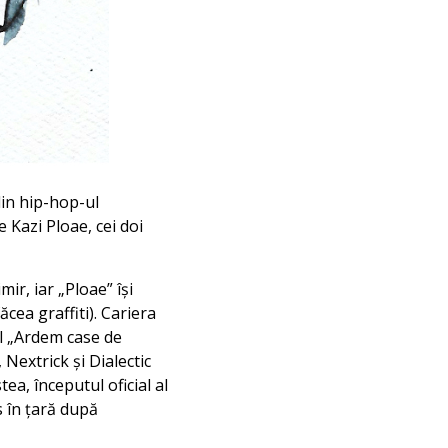
 din hip-hop-ul
 Kazi Ploae, cei doi
ir, iar „Ploae” își
cea graffiti). Cariera
ul „Ardem case de
Nextrick și Dialectic
a, începutul oficial al
s în țară după