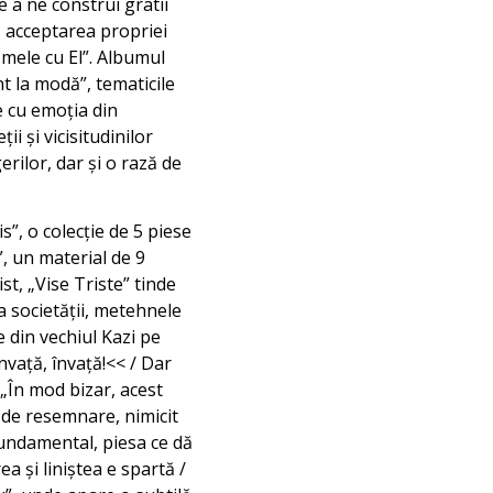
e a ne construi gratii
t, acceptarea propriei
 mele cu El”. Albumul
t la modă”, tematicile
e cu emoția din
i și vicisitudinilor
rilor, dar și o rază de
s”, o colecție de 5 piese
”, un material de 9
t, „Vise Triste” tinde
ea societății, metehnele
 din vechiul Kazi pe
vață, învață!<< / Dar
 „În mod bizar, acest
ni de resemnare, nimicit
 fundamental, piesa ce dă
a şi liniştea e spartă /