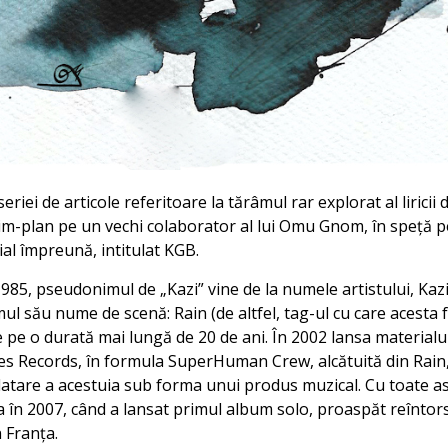
riei de articole referitoare la tărâmul rar explorat al liricii
im-plan pe un vechi colaborator al lui Omu Gnom, în speță pe
ial împreună, intitulat KGB.
85, pseudonimul de „Kazi” vine de la numele artistului, Kazim
mul său nume de scenă: Rain (de altfel, tag-ul cu care acesta fă
e pe o durată mai lungă de 20 de ani. În 2002 lansa material
des Records, în formula SuperHuman Crew, alcătuită din Rain, 
atare a acestuia sub forma unui produs muzical. Cu toate aste
la în 2007, când a lansat primul album solo, proaspăt reîntor
 Franța.