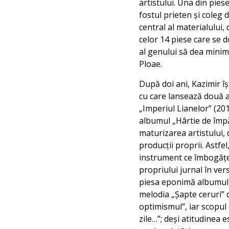
artistului. Una din pie
fostul prieten și coleg 
central al materialului,
celor 14 piese care se d
al genului să dea minim
Ploae.
După doi ani, Kazimir îș
cu care lansează două 
„Imperiul Lianelor” (201
albumul „Hârtie de împă
maturizarea artistului,
producții proprii. Astfe
instrument ce îmbogățeș
propriului jurnal în ver
piesa eponimă albumulu
melodia „Șapte ceruri” 
optimismul”, iar scopul 
zile…”; deși atitudinea 