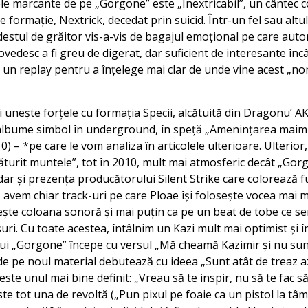
sele marcante de pe „Gorgone” este „Inextricabil”, un cânte
de formație, Nextrick, decedat prin suicid. Într-un fel sau alt
 destul de grăitor vis-a-vis de bagajul emoțional pe care auto
ovedesc a fi greu de digerat, dar suficient de interesante înc
 un replay pentru a înțelege mai clar de unde vine acest „nor
i unește forțele cu formația Specii, alcătuită din Dragonu’ A
albume simbol în underground, în speță „Amenințarea maimuț
0) – *pe care le vom analiza în articolele ulterioare. Ulterior
turit muntele”, tot în 2010, mult mai atmosferic decât „Gor
 dar și prezența producătorului Silent Strike care colorează 
l, avem chiar track-uri pe care Ploae își folosește vocea mai 
te coloana sonoră și mai puțin ca pe un beat de tobe ce se
suri. Cu toate acestea, întâlnim un Kazi mult mai optimist și 
i „Gorgone” începe cu versul „Mă cheamă Kazimir și nu sun
de pe noul material debutează cu ideea „Sunt atât de treaz 
este unul mai bine definit: „Vreau să te inspir, nu să te fac 
este tot una de revoltă („Pun pixul pe foaie ca un pistol la tâ