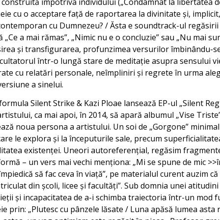
 construită împotriva individului („Condamnat la libertatea d
heie cu o acceptare față de raportarea la divinitate și, implici
ști contemporan cu Dumnezeu? / Ăsta e soundtrack-ul regăsirii
ță „Ce a mai rămas”, „Nimic nu e o concluzie” sau „Nu mai sun
irea și transfigurarea, profunzimea versurilor îmbinându-s
ultatorul într-o lungă stare de meditație asupra sensului vieți
te cu relatări personale, neîmpliniri și regrete în urma alege
ersiune a sinelui.
 formula Silent Strike & Kazi Ploae lansează EP-ul „Silent Regi
tistului, ca mai apoi, în 2014, să apară albumul „Vise Triste
ează noua persona a artistului. Un soi de „Gorgone” minimalis
are le explora și la începuturile sale, precum superficialitat
litatea existenței. Uneori autoreferențial, regăsim fragmente
formă – un vers mai vechi menționa: „Mi se spune de mic >>în
mpiedică să fac ceva în viață”, pe materialul curent auzim că
triculat din școli, licee și facultăți”. Sub domnia unei atitudi
vieții și incapacitatea de a-i schimba traiectoria într-un mod
eie prin: „Plutesc cu pânzele lăsate / Luna apăsă lumea asta re