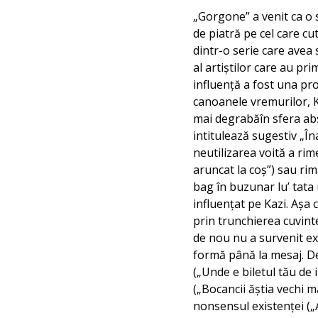
„Gorgone” a venit ca o 
de piatră pe cel care c
dintr-o serie care avea
al artiștilor care au pri
influență a fost una prof
canoanele vremurilor, K
mai degrabăîn sfera abs
intitulează sugestiv „În
neutilizarea voită a rim
aruncat la coș”) sau rim
bag în buzunar lu’ tata
influențat pe Kazi. Așa 
prin trunchierea cuvinte
de nou nu a survenit exc
formă până la mesaj. De
(„Unde e biletul tău de
(„Bocancii ăștia vechi m
nonsensul existenței („A