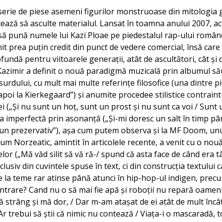
serie de piese asemeni figurilor monstruoase din mitologia 
utează să asculte materialul. Lansat în toamna anului 2007, 
 să pună numele lui Kazi Ploae pe piedestalul rap-ului române
mit prea puțin credit din punct de vedere comercial, însă care a
undă pentru viitoarele generații, atât de ascultători, cât și de
azimir a definit o nouă paradigmă muzicală prin albumul său
urdului, cu mult mai multe referințe filosofice (una dintre p
apoi la Kierkegaard”) și anumite procedee stilistice contrain
ei („Și nu sunt un hoț, sunt un prost și nu sunt ca voi / Sunt 
a imperfectă prin asonanță („Și-mi doresc un salt în timp pân
 un prezervativ”), așa cum putem observa și la MF Doom, unul 
cum Norzeatic, amintit în articolele recente, a venit cu o nou
lor („Mă văd silit să vă ră-/ spund că asta face de când era tâ
lusiv din cuvintele spuse în text, ci din construcția textului c
 la teme rar atinse până atunci în hip-hop-ul indigen, precum
 intrare? Cand nu o să mai fie apă și roboții nu repară oame
ă strâng și mă dor, / Dar m-am atașat de ei atât de mult încât
r trebui să știi că nimic nu contează / Viața-i o mascaradă, t