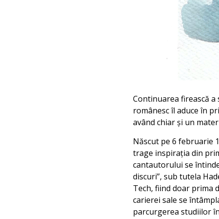
Continuarea firească a se
românesc îl aduce în pr
având chiar și un mater
Născut pe 6 februarie 19
trage inspirația din pri
cantautorului se întind
discuri”, sub tutela Ha
Tech, fiind doar prima d
carierei sale se întâmp
parcurgerea studiilor în