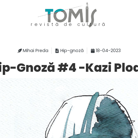
revistă de cultură
Mihai Preda
Hip-gnoză
18-04-2023
ip-Gnoză #4 -Kazi Plo