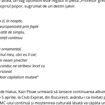
te astea, un vag optimism este regăsit în piesa „Profesor gre
opriul popor, sugrumat de un destin șalvir:
 zi, în noapte,
 europenizată prin fapte
e atât de simplu,
minţit continuu
u ornamental,
mul meu, căci eu îl car;
tem neam şmecher
e conduc ne otrăvesc încet cu
orsionat
doar capitalism mutant”
de hiatus, Kazi Ploae urmează să lanseze continuarea album
 5 aprilie, la Club Expirat, din București, avându-i ca invitați
a MC-ului continuă și moștenirea culturală lăsată va căpăta u