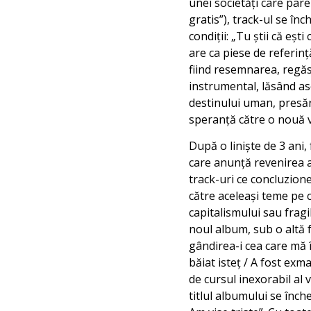
unei societăți care pare
gratis”), track-ul se înc
condiții: „Tu știi că e
are ca piese de referin
fiind resemnarea, regăs
instrumental, lăsând asc
destinului uman, presăra
speranță către o nouă v
După o liniște de 3 ani,
care anunță revenirea ar
track-uri ce concluzion
către aceleași teme pe c
capitalismului sau fragi
noul album, sub o altă 
gândirea-i cea care mă î
băiat isteț / A fost exma
de cursul inexorabil al 
titlul albumului se înch