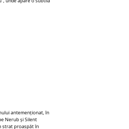
u”, unde apare o subtilă
ului antemenționat, în
 pe Nerub și Silent
n strat proaspăt în