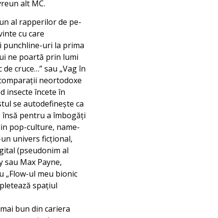
vreun alt MC.
un al rapperilor de pe-
vinte cu care
i punchline-uri la prima
ui ne poartă prin lumi
c de cruce…” sau „Vag în
a comparații neortodoxe
d insecte încete în
istul se autodefinește ca
”, însă pentru a îmbogăți
 din pop-culture, name-
un univers ficțional,
gital (pseudonim al
Guy sau Max Payne,
au „Flow-ul meu bionic
mpletează spațiul
 mai bun din cariera