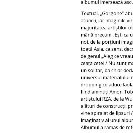
albumul imersează ascul
Textual, „Gorgone” abun
atunci), iar imaginile v
majoritatea artiștilor o
mână precum „Ești ca un
noi, de la porțiuni ima
toată Asia, ca sens, de
de genul „Aleg ce vreau,
ceaţa cetei / Nu sunt ma
un solitar, ba chiar dec
universul materialului r
dropping ce aduce laolal
fiind amintiți Amon Tob
artistului RZA, de la W
alături de construcții 
vine spiralat de lipsuri
imaginativ al unui albu
Albumul a rămas de refe