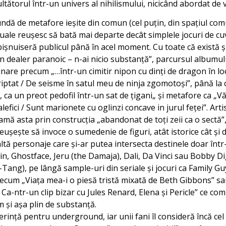
tătorul într-un univers al nihilismului, nicicând abordat de 
dă de metafore ieșite din comun (cel puțin, din spațiul com
izuale reușesc să bată mai departe decât simplele jocuri de cu
bișnuiseră publicul până în acel moment. Cu toate că există ș
 dealer paranoic – n-ai nicio substanță”, parcursul albumul
ginare precum „…într-un cimitir nipon cu dinți de dragon în lo
criptat / De seisme în satul meu de ninja zgomotoși”, până l
 ca un preot pedofil într-un sat de țigani„ și metafore ca „Vă
lefici / Sunt marionete cu oglinzi concave in jurul feţei”. Art
lamă asta prin construcția „abandonat de toți zeii ca o sectă
eușește să invoce o sumedenie de figuri, atât istorice cât și
tă personaje care și-ar putea intersecta destinele doar într-
in, Ghostface, Jeru (the Damaja), Dali, Da Vinci sau Bobby Di
u-Tang), pe lângă sample-uri din seriale și jocuri ca Family 
precum „Viața mea-i o piesă tristă mixată de Beth Gibbons” s
 / Ca-ntr-un clip bizar cu Jules Renard, Elena și Pericle” ce co
m și așa plin de substanță.
rință pentru underground, iar unii fani îl consideră încă cel