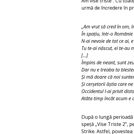
Am vise triste”. Cu toa
urmă de încredere în pr
„Am vrut să cred în om, în
În spaţiu, într-o Românie
N-ai nevoie de tot ce ai, 
Tu te-ai născut, ei te-au 
[…]
Împins de neant, sunt ze
Dar nu e treaba ta bleste
Şi mă doare că noi sun
Și cerşetorii ăştia care n
Occidentul l-ai privit dist
Atâta timp încât acum e 
După o lungă perioadă 
speță „Vise Triste 2”, pe
Strike. Astfel, poveste