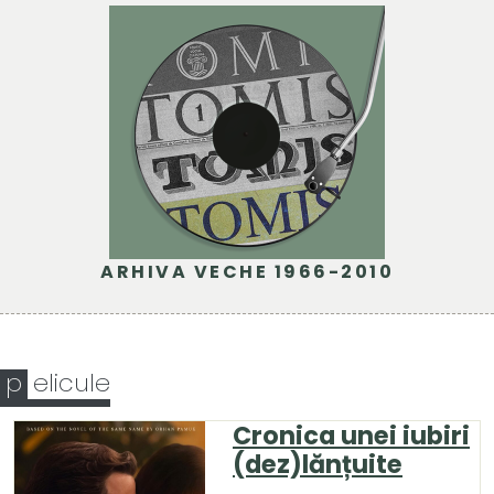
ARHIVA VECHE 1966-2010
p
elicule
Cronica unei iubiri
(dez)lănțuite