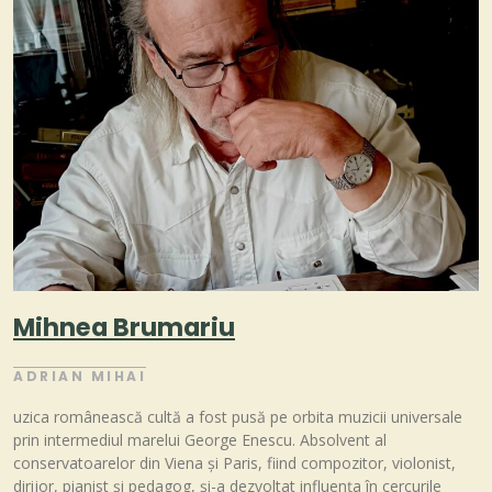
Mihnea Brumariu
ADRIAN MIHAI
uzica românească cultă a fost pusă pe orbita muzicii universale
prin intermediul marelui George Enescu. Absolvent al
conservatoarelor din Viena și Paris, fiind compozitor, violonist,
dirijor, pianist și pedagog, și-a dezvoltat influența în cercurile