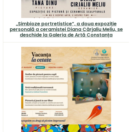
„Simbioze portretistice”, a doua expoziție
personală a ceramistei Diana Cârjaliu Meliu, se
deschide la Galeria de Artă Constanța