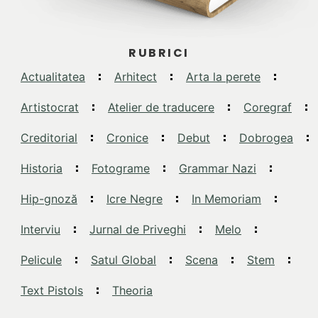
RUBRICI
Actualitatea
Arhitect
Arta la perete
Artistocrat
Atelier de traducere
Coregraf
Creditorial
Cronice
Debut
Dobrogea
Historia
Fotograme
Grammar Nazi
Hip-gnoză
Icre Negre
In Memoriam
Interviu
Jurnal de Priveghi
Melo
Pelicule
Satul Global
Scena
Stem
Text Pistols
Theoria