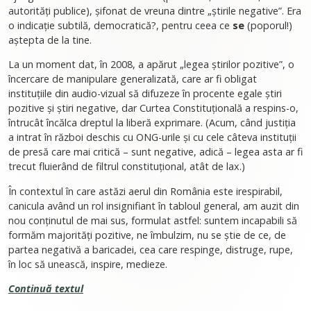
autorități publice), șifonat de vreuna dintre „știrile negative”. Era
o indicație subtilă, democratică?, pentru ceea ce
se
(poporul!)
aștepta de la tine.
La un moment dat, în 2008, a apărut „legea știrilor pozitive”, o
încercare de manipulare generalizată, care ar fi obligat
instituțiile din audio-vizual să difuzeze în procente egale știri
pozitive și știri negative, dar Curtea Constituțională a respins-o,
întrucât încălca dreptul la liberă exprimare. (Acum, când justiția
a intrat în război deschis cu ONG-urile și cu cele câteva instituții
de presă care mai critică – sunt negative, adică – legea asta ar fi
trecut fluierând de filtrul constituțional, atât de lax.)
În contextul în care astăzi aerul din România este irespirabil,
canicula având un rol insignifiant în tabloul general, am auzit din
nou conținutul de mai sus, formulat astfel: suntem incapabili să
formăm majorități pozitive, ne îmbulzim, nu se știe de ce, de
partea negativă a baricadei, cea care respinge, distruge, rupe,
în loc să unească, inspire, medieze.
Continuă textul