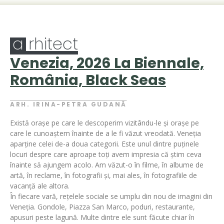
a
rhitect
Venezia, 2026 La Biennale,
România, Black Seas
ARH. IRINA-PETRA GUDANĂ
Există orașe pe care le descoperim vizitându-le și orașe pe
care le cunoaștem înainte de a le fi văzut vreodată. Veneția
aparține celei de-a doua categorii. Este unul dintre puținele
locuri despre care aproape toți avem impresia că știm ceva
înainte să ajungem acolo. Am văzut-o în filme, în albume de
artă, în reclame, în fotografii și, mai ales, în fotografiile de
vacanță ale altora.
În fiecare vară, rețelele sociale se umplu din nou de imagini din
Veneția. Gondole, Piazza San Marco, poduri, restaurante,
apusuri peste lagună. Multe dintre ele sunt făcute chiar în