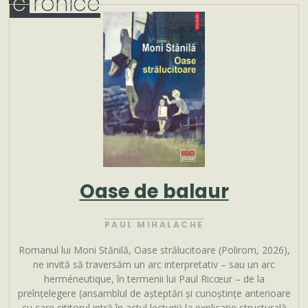
c
ronice
Oase de balaur
PAUL MIHALACHE
Romanul lui Moni Stănilă, Oase strălucitoare (Polirom, 2026),
ne invită să traversăm un arc interpretativ – sau un arc
herméneutique, în termenii lui Paul Ricœur – de la
preînțelegere (ansamblul de așteptări și cunoștințe anterioare
cu care cititorul intră în actul lecturii) la explicație structurală