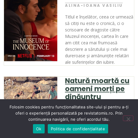
ALINA-IOANA VASILIU
Titlul e înșelător, ceea ce urmează
să citiți nu este o cronică, ci o
scrisoare de dragoste către
Muzeul inocenței, cartea în care
am citit cea mai frumoasă
descriere a sărutului și cele mai
dureroase și amănunțite relatări
ale suferințelor din iubire.
Natură moartă cu
oameni morți pe
dinăuntru
Folosim cookies pentru funcționalitatea site-ului și pentru a-ți
ALBERTO PĂDURARU
oferi o experiență personalizată pe revistatomis.ro. Prin
continuarea navigării, ne oferi acordul tău.
Am fost la premiera filmului Un loc
sigur, debutul în lungmetraj al
Ok
Politica de confidențialitate
prozatoarei Cecilia Ștefănescu