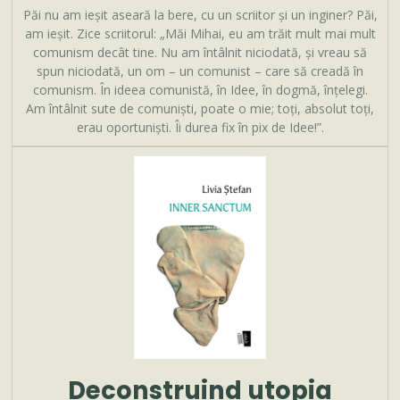
Păi nu am ieșit aseară la bere, cu un scriitor și un inginer? Păi,
am ieșit. Zice scriitorul: „Măi Mihai, eu am trăit mult mai mult
comunism decât tine. Nu am întâlnit niciodată, și vreau să
spun niciodată, un om – un comunist – care să creadă în
comunism. În ideea comunistă, în Idee, în dogmă, înțelegi.
Am întâlnit sute de comuniști, poate o mie; toți, absolut toți,
erau oportuniști. Îi durea fix în pix de Idee!”.
Deconstruind utopia