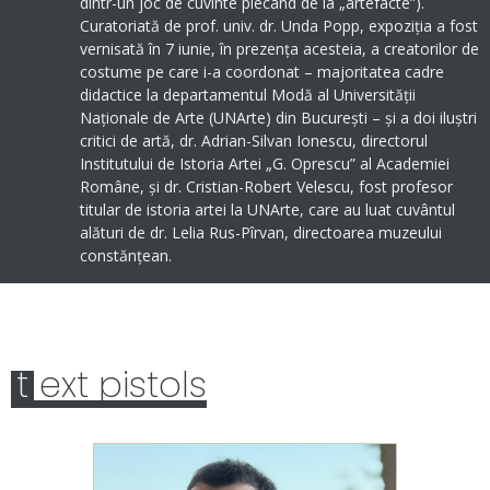
dintr-un joc de cuvinte plecând de la „artefacte”).
Curatoriată de prof. univ. dr. Unda Popp, expoziția a fost
vernisată în 7 iunie, în prezența acesteia, a creatorilor de
costume pe care i-a coordonat – majoritatea cadre
didactice la departamentul Modă al Universității
Naționale de Arte (UNArte) din București – și a doi iluștri
critici de artă, dr. Adrian-Silvan Ionescu, directorul
Institutului de Istoria Artei „G. Oprescu” al Academiei
Române, și dr. Cristian-Robert Velescu, fost profesor
titular de istoria artei la UNArte, care au luat cuvântul
alături de dr. Lelia Rus-Pîrvan, directoarea muzeului
constănțean.
t
ext pistols