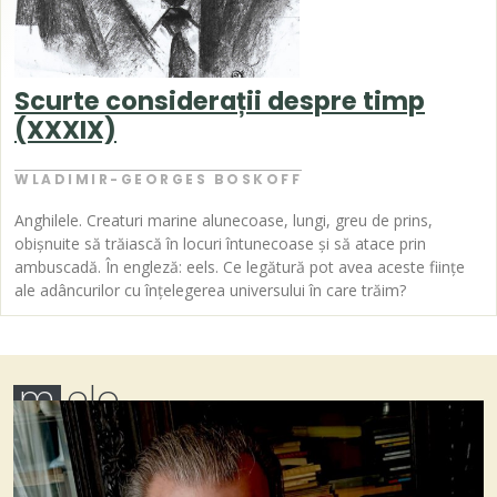
Scurte considerații despre timp
(XXXIX)
WLADIMIR-GEORGES BOSKOFF
Anghilele. Creaturi marine alunecoase, lungi, greu de prins,
obișnuite să trăiască în locuri întunecoase și să atace prin
ambuscadă. În engleză: eels. Ce legătură pot avea aceste ființe
ale adâncurilor cu înțelegerea universului în care trăim?
m
elo