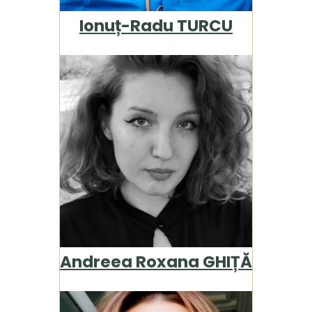
Ionuț-Radu TURCU
Andreea Roxana GHIȚĂ