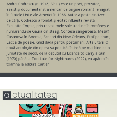
Andrei Codrescu (n. 1946, Sibiu) este un poet, prozator,
eseist și documentarist american de origine română, emigrat
în Statele Unite ale Americii în 1966. Autor a peste cincizeci
de cărți, Codrescu a fondat și editat influenta revistă
Exquisite Corpse, printre volumele sale traduse în românește
numărându-se Gaura din steag, Contesa sângeroasă, Mesi@,
Casanova în Boemia, Scrisori din New Orleans, Prof pe drum,
Lecția de poezie, Ghid dada pentru postumani, Arta uitării. O
nouă antologie din opera sa poetică, întinsă pe mai bine de o
jumătate de secol, de la debutul cu Licence to Carry a Gun
(1970) până la Too Late for Nightmares (2022), va apărea în
toamnă la editura Cartier.
a
ctualitatea