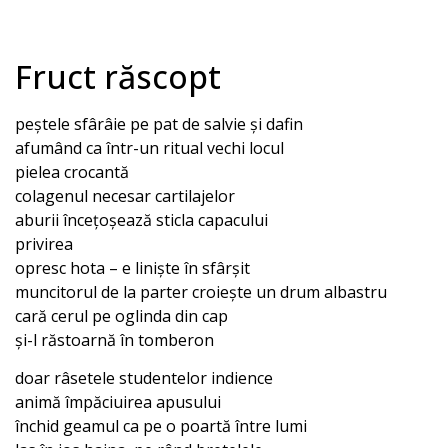
Fruct răscopt
peștele sfârâie pe pat de salvie și dafin
afumând ca într-un ritual vechi locul
pielea crocantă
colagenul necesar cartilajelor
aburii încețoșează sticla capacului
privirea
opresc hota – e liniște în sfârșit
muncitorul de la parter croiește un drum albastru
cară cerul pe oglinda din cap
și-l răstoarnă în tomberon
doar râsetele studentelor indience
animă împăciuirea apusului
închid geamul ca pe o poartă între lumi