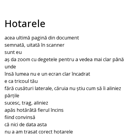
Hotarele
acea ultimă pagină din document
semnată, uitată în scanner
sunt eu
aș da zoom cu degetele pentru a vedea mai clar până
unde
însă lumea nu e un ecran clar încadrat
e ca tricoul tău
fără cusături laterale, căruia nu știu cum să îi aliniez
părțile
sucesc, trag, aliniez
apăs hotărâtă fierul încins
fiind convinsă
că nici de data asta
nu a am trasat corect hotarele