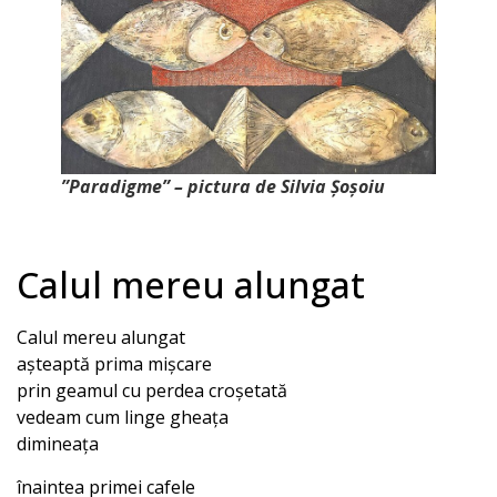
”Paradigme” – pictura de Silvia Șoșoiu
Calul mereu alungat
Calul mereu alungat
așteaptă prima mișcare
prin geamul cu perdea croșetată
vedeam cum linge gheața
dimineața
înaintea primei cafele