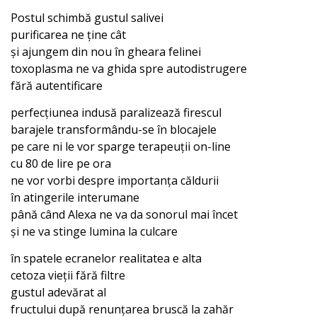
Postul schimbă gustul salivei
purificarea ne ține cât
și ajungem din nou în gheara felinei
toxoplasma ne va ghida spre autodistrugere
fără autentificare
perfecțiunea indusă paralizează firescul
barajele transformându-se în blocajele
pe care ni le vor sparge terapeuții on-line
cu 80 de lire pe ora
ne vor vorbi despre importanța căldurii
în atingerile interumane
până când Alexa ne va da sonorul mai încet
și ne va stinge lumina la culcare
în spatele ecranelor realitatea e alta
cetoza vieții fără filtre
gustul adevărat al
fructului după renunțarea bruscă la zahăr