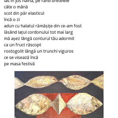
las în jos haina, pe rând bretelele
câte o mână
scot din păr elasticul
încă o zi
adun cu halatul rămășițe din ce-am fost
lăsând lațul cordonului tot mai larg
mă așez lângă conturul tău adormit
ca un fruct răscopt
rostogolit lângă un trunchi viguros
ce se visează încă
pe masa festivă