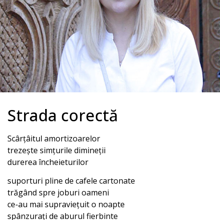
Strada corectă
Scârțâitul amortizoarelor
trezește simțurile dimineții
durerea încheieturilor
suporturi pline de cafele cartonate
trăgând spre joburi oameni
ce-au mai supraviețuit o noapte
spânzurați de aburul fierbinte