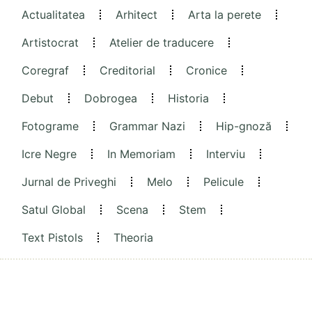
Actualitatea
Arhitect
Arta la perete
Artistocrat
Atelier de traducere
Coregraf
Creditorial
Cronice
Debut
Dobrogea
Historia
Fotograme
Grammar Nazi
Hip-gnoză
Icre Negre
In Memoriam
Interviu
Jurnal de Priveghi
Melo
Pelicule
Satul Global
Scena
Stem
Text Pistols
Theoria