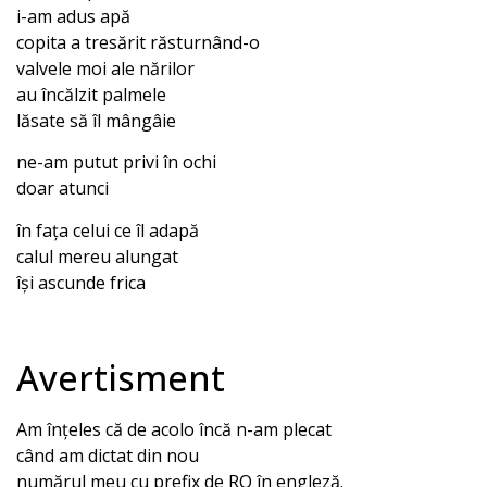
i-am adus apă
copita a tresărit răsturnând-o
valvele moi ale nărilor
au încălzit palmele
lăsate să îl mângâie
ne-am putut privi în ochi
doar atunci
în fața celui ce îl adapă
calul mereu alungat
își ascunde frica
Avertisment
Am înțeles că de acolo încă n-am plecat
când am dictat din nou
numărul meu cu prefix de RO în engleză.