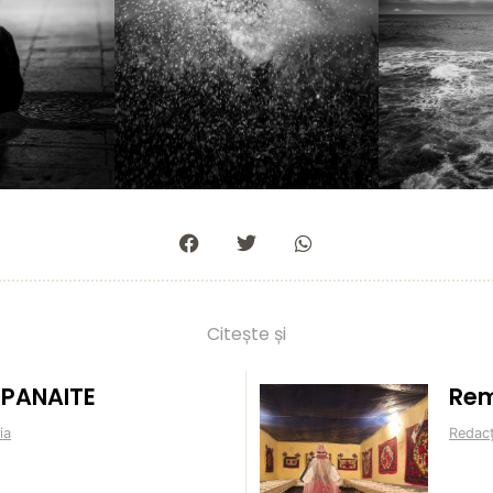
Citește și
n PANAITE
Rem
ia
Redacț