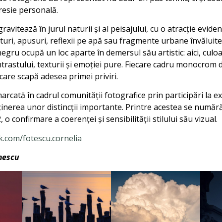
resie personală.
ravitează în jurul naturii și al peisajului, cu o atracție ev
rituri, apusuri, reflexii pe apă sau fragmente urbane învăluite
negru ocupă un loc aparte în demersul său artistic: aici, cul
ntrastului, texturii și emoției pure. Fiecare cadru monocrom 
or care scapă adesea primei priviri.
arcată în cadrul comunității fotografice prin participări la ex
bținerea unor distincții importante. Printre acestea se numără
o confirmare a coerenței și sensibilității stilului său vizual.
k.com/fotescu.cornelia
mescu