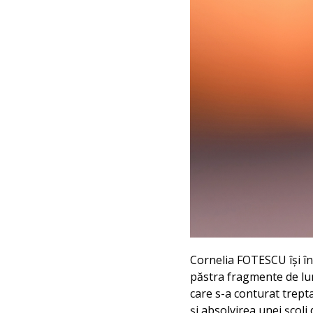
Cornelia FOTESCU își înc
păstra fragmente de lum
care s-a conturat trepta
și absolvirea unei școli