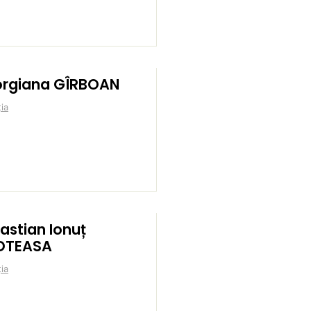
rgiana GÎRBOAN
ia
astian Ionuț
OTEASA
ia