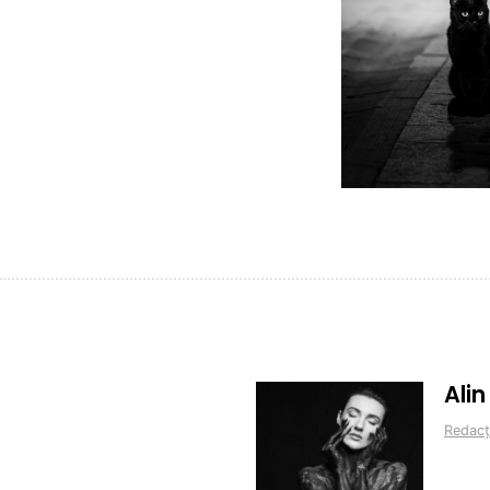
Ali
Redacț