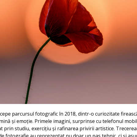
epe parcursul fotografic în 2018, dintr-o curiozitate firească
ină și emoție. Primele imagini, surprinse cu telefonul mobi
t prin studiu, exercițiu și rafinarea privirii artistice. Trecer
 de fotografie au reprezentat nu doar un pas tehnic, ci și as