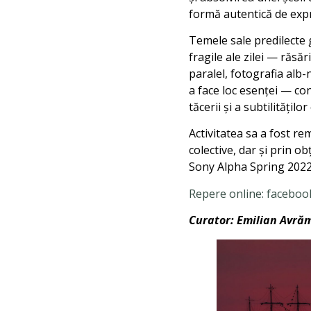
formă autentică de exp
Temele sale predilecte g
fragile ale zilei — răsă
paralel, fotografia alb-
a face loc esenței — co
tăcerii și a subtilitățil
Activitatea sa a fost rem
colective, dar și prin o
Sony Alpha Spring 2022, 
Repere online: faceboo
Curator: Emilian Avră