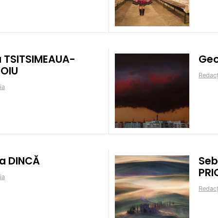
za TSITSIMEAUA-
Geo
OIU
Redacț
ia
ia DINCĂ
Seb
PRI
ia
Redacț