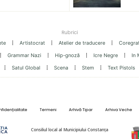
Rubrici
ete
Artistocrat
Atelier de traducere
Coregra
Grammar Nazi
Hip-gnoză
Icre Negre
In
Satul Global
Scena
Stem
Text Pistols
fidențialitate
Termeni
Arhivă Tipar
Arhiva Veche
Consiliul local al Municipiului Constanța