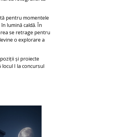
identă pentru momentele
 în lumină caldă. În
oarea se retrage pentru
devine o explorare a
poziții și proiecte
 locul I la concursul