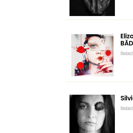
Eli
BĂD
Redacț
Silv
Redacț