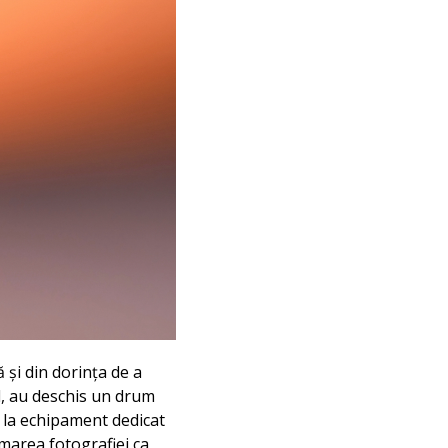
 și din dorința de a
l, au deschis un drum
ea la echipament dedicat
umarea fotografiei ca