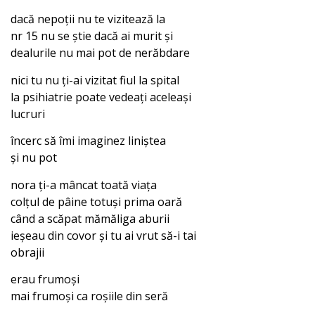
dacă nepoții nu te vizitează la
nr 15 nu se știe dacă ai murit și
dealurile nu mai pot de nerăbdare
nici tu nu ți-ai vizitat fiul la spital
la psihiatrie poate vedeați aceleași
lucruri
încerc să îmi imaginez liniștea
și nu pot
nora ți-a mâncat toată viața
colțul de pâine totuși prima oară
când a scăpat mămăliga aburii
ieșeau din covor și tu ai vrut să-i tai
obrajii
erau frumoși
mai frumoși ca roșiile din seră