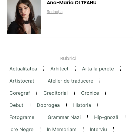
Ana-Maria OLTEANU
Redacția
Rubrici
Actualitatea
Arhitect
Arta la perete
Artistocrat
Atelier de traducere
Coregraf
Creditorial
Cronice
Debut
Dobrogea
Historia
Fotograme
Grammar Nazi
Hip-gnoză
Icre Negre
In Memoriam
Interviu