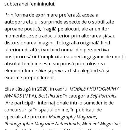
subteranei femininului.
Prin forma de exprimare preferată, aceea a
autoportretului, surprinde aspecte de o subtilitate
aproape poetică, fragilă pe alocuri, ale anumitor
momente ce se traduc ulterior prin alterarea și/sau
distorsionarea imaginii, fotografia originală fiind
ulterior editată și vorbind numai din perspectiva
postprocesării. Complexitatea unei largi game de emoții
absolut feminine este surprinsă prin folosirea
elementelor de
blur
și
grain
, artista alegând să-și
exprime preponderent
Eliza câștigă în 2020, în cadrul
MOBILE PHOTOGRAPHY
AWARDS
(MPA),
Best Picture
în categoria
Self-Portraits
.
Are participări internaționale într-o sumedenie de
concursuri și în spațiul online, în publicații de
specialitate precum:
Mobiography
Magazine
,
Phonographer Magazine Netherlands
,
Moment Magazine
,