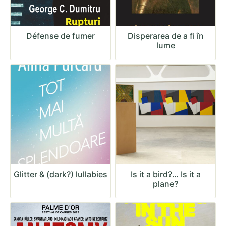
Défense de fumer
Disperarea de a fi în
lume
Glitter & (dark?) lullabies
Is it a bird?… Is it a
plane?