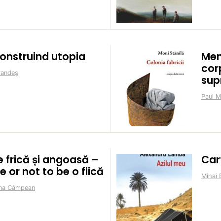
onstruind utopia
Mem
cor
randeș
sup
Paul M
e frică și angoasă –
Car
e or not to be o fiică
Mihai 
na Câmpean