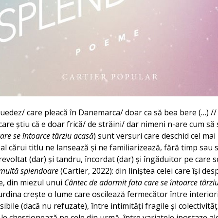
suedez/ care pleacă în Danemarca/ doar ca să bea bere (…) //
 care știu că e doar frică/ de străini/ dar nimeni n-are cum să 
are se întoarce târziu acasă
) sunt versuri care deschid cel mai
 cărui titlu ne lansează și ne familiarizează, fără timp sau 
evoltat (dar) și tandru, încordat (dar) și îngăduitor pe care sc
multă splendoare
(Cartier, 2022): din liniștea celei care își de
e, din miezul unui
Cântec de adormit fata care se întoarce târzi
urdina crește o lume care oscilează fermecător între interiori
bile (dacă nu refuzate), între intimități fragile și colectivităț
le chestionează pe cele din urmă, între variatele ipostaze al