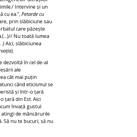
rimile./ Intervine și un
ă cu ea.”,
Petarde cu
care, prin slăbiciune sau
ărbatul care păzește
a.(…)// Nu toată lumea
…) Aici, slăbiciunea
rvația
).
 dezvoltă în cel de-al
fesării ale
rea cât mai puțin
 atunci când eticismul se
ristă și într-o țară
 țară din Est. Aici
acum învață gustul
te atingi de mâncărurile
ă. Să nu te bucuri, să nu