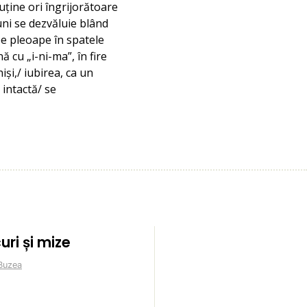
puține ori îngrijorătoare
uni se dezvăluie blând
pe pleoape în spatele
ă cu „i-ni-ma”, în fire
și,/ iubirea, ca un
 intactă/ se
uri și mize
Buzea