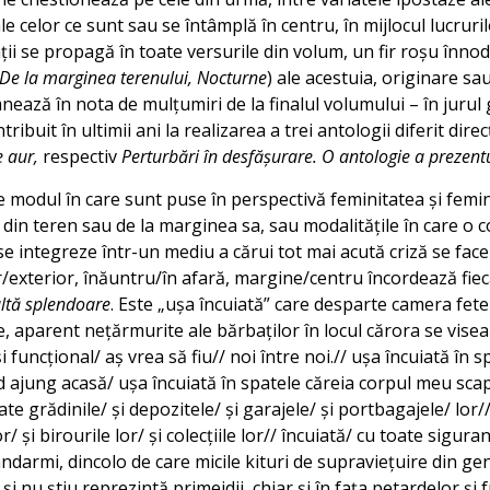
ale celor ce sunt sau se întâmplă în centru, în mijlocul lucruril
ții se propagă în toate versurile din volum, un fir roșu înno
De la marginea terenului, Nocturne
) ale acestuia, originare s
ează în nota de mulțumiri de la finalul volumului – în jurul 
ribuit în ultimii ani la realizarea a trei antologii diferit dir
e aur,
respectiv
Perturbări în desfășurare. O antologie a prezent
e modul în care sunt puse în perspectivă feminitatea și femin
 din teren sau de la marginea sa, sau modalitățile în care o c
 se integreze într-un mediu a cărui tot mai acută criză se face 
ior/exterior, înăuntru/în afară, margine/centru încordează fiec
ltă splendoare
. Este „ușa încuiată” care desparte camera fete
, aparent nețărmurite ale bărbaților în locul cărora se visea
i funcțional/ aș vrea să fiu// noi între noi.// ușa încuiată în 
nd ajung acasă/ ușa încuiată în spatele căreia corpul meu scap
ate grădinile/ și depozitele/ și garajele/ și portbagajele/ lor/
/ și birourile lor/ și colecțiile lor// încuiată/ cu toate sigura
andarmi, dincolo de care micile kituri de supraviețuire din gen
și nu știu reprezintă primejdii, chiar și în fața petardelor și