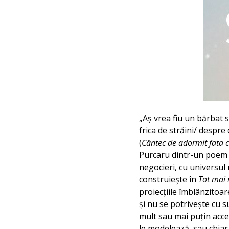
„Aș vrea fiu un bărbat 
frica de străini/ despre
(
Cântec de adormit fata c
Purcaru dintr-un poem al
negocieri, cu universul r
construiește în
Tot mai 
proiecțiile îmblânzitoar
și nu se potrivește cu s
mult sau mai puțin accesi
le modelează, sau chiar 