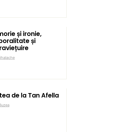
orie și ironie,
poralitate și
raviețuire
ihalache
tea de la Tan Afella
Buzea