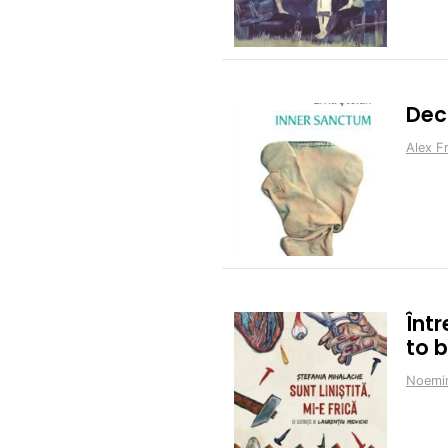
Dec
Alex F
Într
to b
Noemi