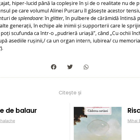
ajat, hiper-lucid până la copleșire în și de o realitate nu de 
nsul pe care volumul Alinei Purcaru îl găsește acestor tensi
nturi de
splendoare
: în
glitter
, în pulbere de cărămidă întinsă 
alte generații, în echipe ale inimii și supporterii care le sprijin
poți scufunda ca într-o „pudrieră uriașă”, când „Cu ochii închi
pă asediile rușinii,/ ca un organ intern, iubirea/ cu memoria
t
).
Citește și
e de balaur
Risc
ihalache
Mihai 