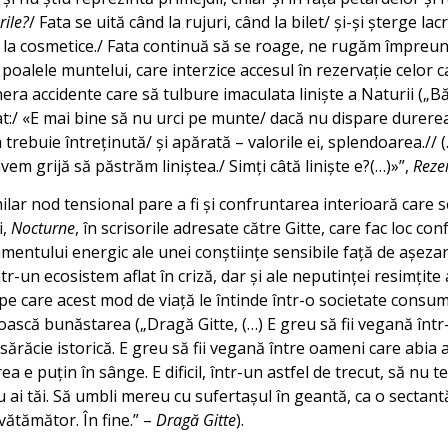
rile?
/ Fata se uită când la rujuri, când la bilet/ și-și șterge lac
 la cosmetice./ Fata continuă să se roage, ne rugăm împreun
a poalele muntelui, care interzice accesul în rezervație celor 
era accidente care să tulbure imaculata liniște a Naturii („B
at:/ «E mai bine să nu urci pe munte/ dacă nu dispare durere
a trebuie întreținută/ și apărată – valorile ei, splendoarea.// (
vem grijă să păstrăm liniștea./ Simți câtă liniște e?(…)»”,
Reze
ar nod tensional pare a fi și confruntarea interioară care se
i,
Nocturne
, în scrisorile adresate către Gitte, care fac loc con
mentului energic ale unei conștiințe sensibile față de așeza
r-un ecosistem aflat în criză, dar și ale neputinței resimțite
e care acest mod de viață le întinde într-o societate consume
ască bunăstarea („Dragă Gitte, (…) E greu să fii vegană într-o
răcie istorică. E greu să fii vegană între oameni care abia 
a e puțin în sânge. E dificil, într-un astfel de trecut, să nu 
 cu ai tăi. Să umbli mereu cu sufertașul în geantă, ca o sectant
 vătămător. În fine.” –
Dragă Gitte
).