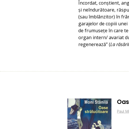
Încordat, conștient, ang
și neîndurătoare, răspu
(sau îmblânzitor) în frâ
garajelor de copiii unei 
de frumusețe în care te 
organ intern/ avariat du
regenerează” (
La răsări
Oas
Paul M