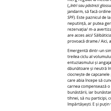
(„
Intri sau păstrezi glossu
jandarm, să facă ordine
SPF
). Este paznicul de l
neputință, ar putea gen
rezervația/ m-a avertiz
are acces aici/ Sălbătici
provoacă drame./ Aici, a
Emergentă dintr-un simil
treilea ciclu al volumulu
entuziasmului și angaja
dăunătoare și neutră înt
ciocnește de capcanele p
care abia începe să cuno
carnea compensează o să
bunăstării, iar bunăstare
tihnei, să nu participi,
împărtășești. E și puțin