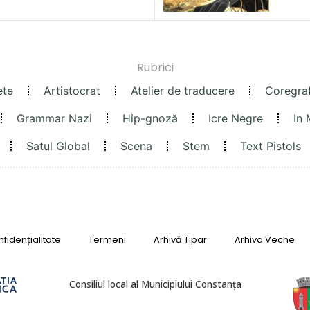
Rubrici
ete
Artistocrat
Atelier de traducere
Coregra
Grammar Nazi
Hip-gnoză
Icre Negre
In
Satul Global
Scena
Stem
Text Pistols
fidențialitate
Termeni
Arhivă Tipar
Arhiva Veche
Consiliul local al Municipiului Constanța