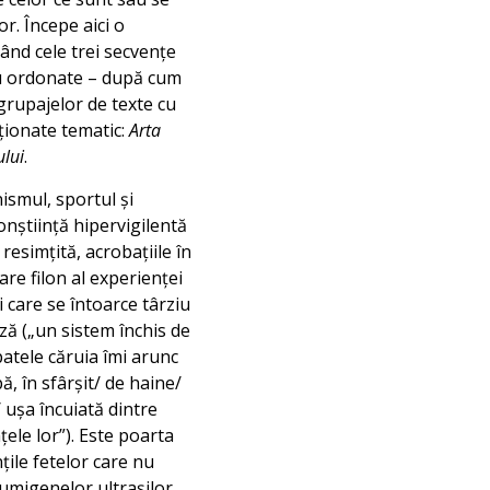
or. Începe aici o
dând cele trei secvențe
au ordonate – după cum
grupajelor de texte cu
ecționate tematic:
Arta
ului
.
ismul, sportul și
onștiință hipervigilentă
resimțită, acrobațiile în
are filon al experienței
i care se întoarce târziu
ză („un sistem închis de
spatele căruia îmi arunc
ă, în sfârșit/ de haine/
/ ușa încuiată dintre
nțele lor”). Este poarta
țile fetelor care nu
 fumigenelor ultrașilor