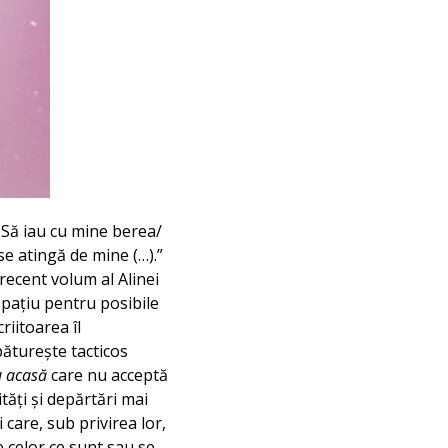
 Să iau cu mine berea/
se atingă de mine (…).”
 recent volum al Alinei
spațiu pentru posibile
riitoarea îl
spăturește tacticos
u acasă
care nu acceptă
tăți și depărtări mai
i care, sub privirea lor,
e celor ce sunt sau se