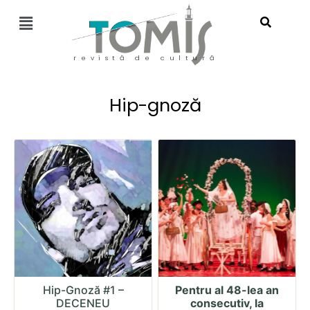
revistă de cultură
Hip-gnoză
Hip-Gnoză #1 –
Pentru al 48-lea an
DECENEU
consecutiv, la