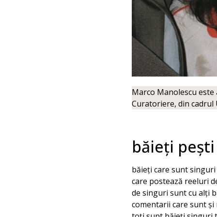
Marco Manolescu este ab
Curatoriere, din cadru
băieți pești
băieți care sunt singuri
care postează reeluri d
de singuri sunt cu alți b
comentarii care sunt și
toți sunt băieți singuri