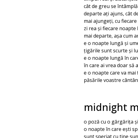
cât de greu se întâmplă 
departe ați ajuns, cât d
mai ajungeți, cu fiecare 
zi rea și fiecare noapte
mai departe, așa cum ar 
e o noapte lungă și ume
țigările sunt scurte și 
e o noapte lungă în care
în care ai vrea doar să 
e o noapte care va mai f
păsările voastre cântâ
midnight m
o poză cu o gărgărița ș
o noapte în care ești sp
sunt speriat cu tine sun