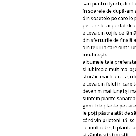
sau pentru lynch, din fu
în soarele de după-amiaz
din șosetele pe care le 
pe care le-ai purtat de d
e ceva din cojile de lă
din sferturile de finală
din felul în care dintr-
încetinește
albumele tale preferate
si iubirea e mult mai aș
sforăie mai frumos și 
e ceva din felul in care 
devenim mai lungi și ma
suntem plante sănătoas
genul de plante pe care
le poți păstra atât de s
când vin prietenii tăi se
ce mult iubești planta a
și zâmbești și nu știi