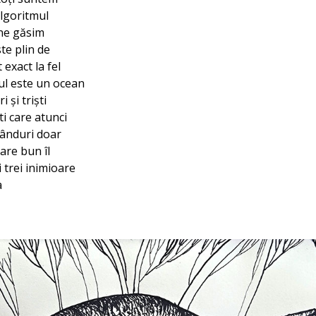
algoritmul
 ne găsim
te plin de
 exact la fel
tul este un ocean
i și triști
ti care atunci
gânduri doar
tare bun îl
i trei inimioare
a