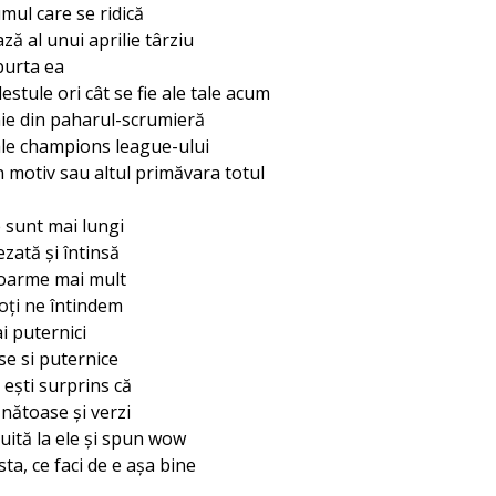
mul care se ridică
ă al unui aprilie târziu
purta ea
estule ori cât se fie ale tale acum
mâie din paharul-scrumieră
 ale champions league-ului
un motiv sau altul primăvara totul
 sunt mai lungi
ezată și întinsă
doarme mai mult
toți ne întindem
i puternici
e si puternice
 ești surprins că
ănătoase și verzi
 uită la ele și spun wow
sta, ce faci de e așa bine