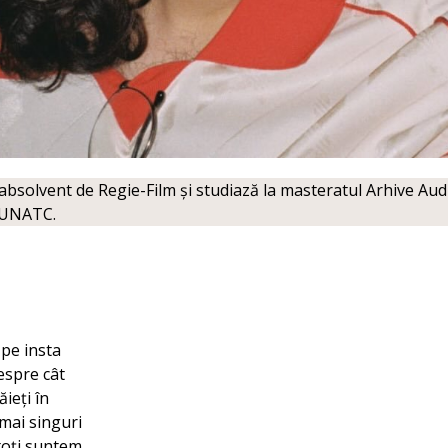
solvent de Regie-Film și studiază la masteratul Arhive Audi
l UNATC.
 pe insta
espre cât
ăieți în
 mai singuri
 toți suntem