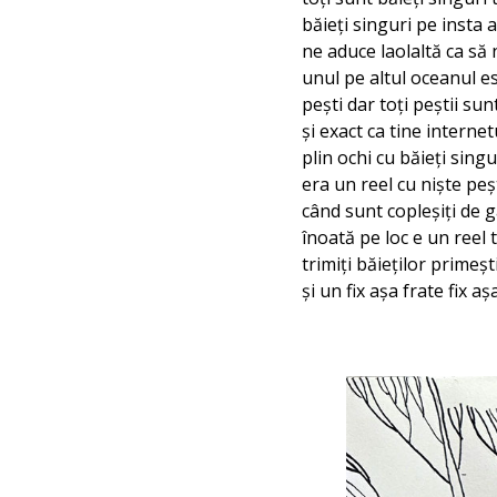
băieți singuri pe insta 
ne aduce laolaltă ca să
unul pe altul oceanul es
pești dar toți peștii sunt
și exact ca tine interne
plin ochi cu băieți singur
era un reel cu niște peș
când sunt copleșiți de 
înoată pe loc e un reel 
trimiți băieților primeșt
și un fix așa frate fix aș