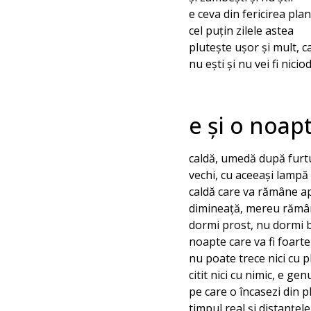
e ceva din fericirea pla
cel puțin zilele astea
plutește ușor și mult, c
nu ești și nu vei fi nicio
e și o noap
caldă, umedă după furt
vechi, cu aceeași lampă
caldă care va rămâne a
dimineață, mereu rămâ
dormi prost, nu dormi bi
noapte care va fi foart
nu poate trece nici cu p
citit nici cu nimic, e ge
pe care o încasezi din pl
timpul real și distanțele