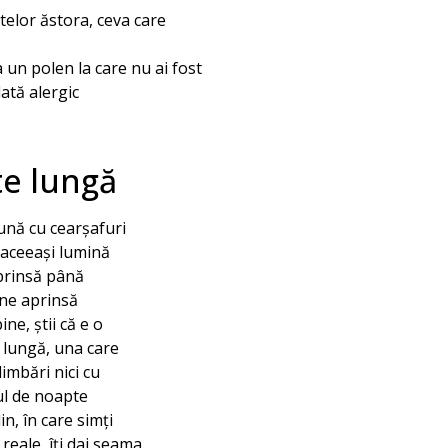
ntelor ăstora, ceva care
a un polen la care nu ai fost
dată alergic
te lungă
ună cu cearșafuri
 aceeași lumină
prinsă până
ne aprinsă
ne, știi că e o
e lungă, una care
limbări nici cu
nul de noapte
in, în care simți
 reale, îți dai seama