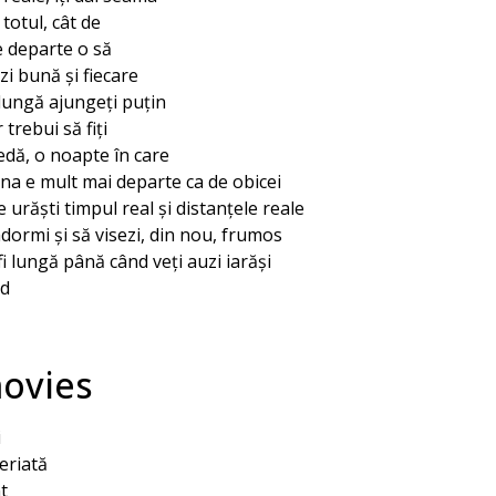
totul, cât de
e departe o să
zi bună și fiecare
 lungă ajungeți puțin
trebui să fiți
dă, o noapte în care
luna e mult mai departe ca de obicei
 urăști timpul real și distanțele reale
adormi și să visezi, din nou, frumos
i lungă până când veți auzi iarăși
nd
ovies
i
eriată
t