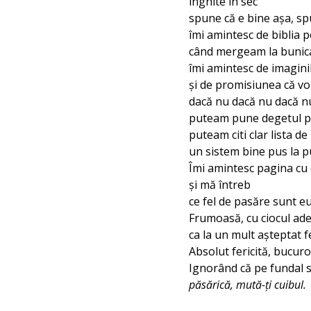
înghite în sec
spune că e bine așa, spu
îmi amintesc de biblia 
când mergeam la bunic
îmi amintesc de imaginil
și de promisiunea că voi
dacă nu dacă nu dacă n
puteam pune degetul pe 
puteam citi clar lista de
un sistem bine pus la p
Îmi amintesc pagina cu 
și mă întreb
ce fel de pasăre sunt eu
Frumoasă, cu ciocul adem
ca la un mult așteptat f
Absolut fericită, bucur
Ignorând că pe fundal 
păsărică, mută-ți cuibul.