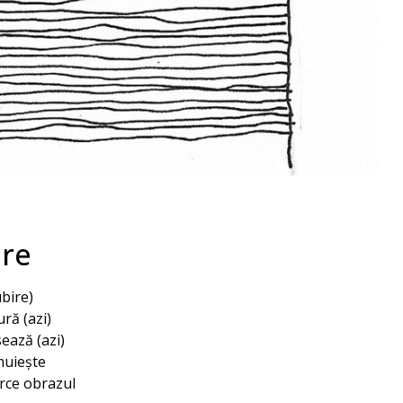
are
ubire)
ură (azi)
ează (azi)
muiește
rce obrazul