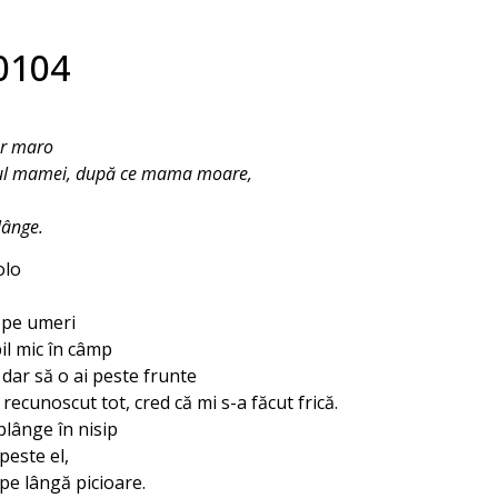
0104
ur maro
iul mamei, după ce mama moare,
lânge.
olo
 pe umeri
il mic în câmp
dar să o ai peste frunte
recunoscut tot, cred că mi s-a făcut frică.
lânge în nisip
peste el,
 pe lângă picioare.