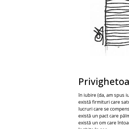
Privigheto
în iubire (da, am spus i
există firmituri care sat
lucruri care se compens
există un pact care păl
există un om care întoa