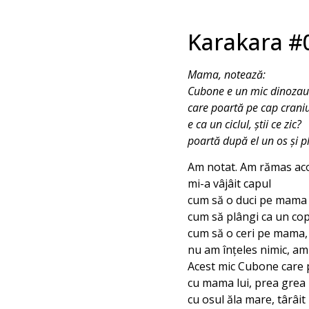
Karakara #
Mama, notează:
Cubone e un mic dinoza
care poartă pe cap cran
e ca un ciclul, știi ce zic?
poartă după el un os și p
Am notat. Am rămas ac
mi-a vâjâit capul
cum să o duci pe mama
cum să plângi ca un cop
cum să o ceri pe mama, 
nu am înțeles nimic, am 
Acest mic Cubone care p
cu mama lui, prea grea 
cu osul ăla mare, târâit