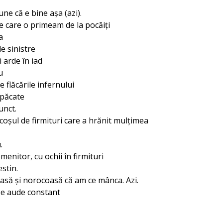
ne că e bine așa (azi).
pe care o primeam de la pocăiți
a
e sinistre
 arde în iad
u
flăcările infernului
 păcate
unct.
coșul de firmituri care a hrănit mulțimea
.
enitor, cu ochii în firmituri
estin.
oasă și norocoasă că am ce mânca. Azi.
se aude constant