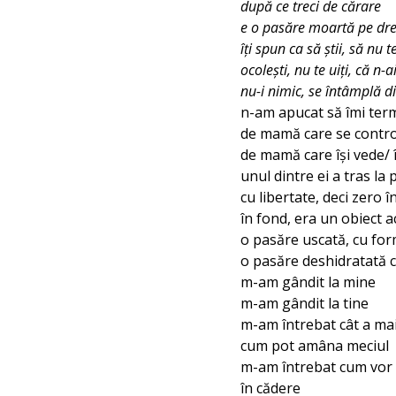
după ce treci de cărare
e o pasăre moartă pe dr
îți spun ca să știi, să nu 
ocolești, nu te uiți, că n-
nu-i nimic, se întâmplă d
n-am apucat să îmi term
de mamă care se contro
de mamă care își vede/ 
unul dintre ei a tras la
cu libertate, deci zero 
în fond, era un obiect ac
o pasăre uscată, cu for
o pasăre deshidratată c
m-am gândit la mine
m-am gândit la tine
m-am întrebat cât a ma
cum pot amâna meciul
m-am întrebat cum vor 
în cădere