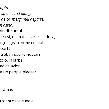
eapta
te sperii când ajungi
ai de ce, mergi mai departe,
in astea.
in discursul
lează, de mamă care se educă,
înțelege/ conține copilul
 poartă
întrebări sau remușcări
olo, în iarbă,
mă de avion,
a un people pleaser.
i rămas
trosni oasele mele