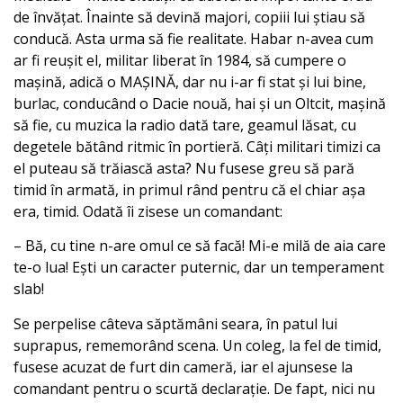
de învățat. Înainte să devină majori, copiii lui știau să
conducă. Asta urma să fie realitate. Habar n-avea cum
ar fi reușit el, militar liberat în 1984, să cumpere o
mașină, adică o MAȘINĂ, dar nu i-ar fi stat și lui bine,
burlac, conducând o Dacie nouă, hai și un Oltcit, mașină
să fie, cu muzica la radio dată tare, geamul lăsat, cu
degetele bătând ritmic în portieră. Câți militari timizi ca
el puteau să trăiască asta? Nu fusese greu să pară
timid în armată, in primul rând pentru că el chiar așa
era, timid. Odată îi zisese un comandant:
– Bă, cu tine n-are omul ce să facă! Mi-e milă de aia care
te-o lua! Ești un caracter puternic, dar un temperament
slab!
Se perpelise câteva săptămâni seara, în patul lui
suprapus, rememorând scena. Un coleg, la fel de timid,
fusese acuzat de furt din cameră, iar el ajunsese la
comandant pentru o scurtă declarație. De fapt, nici nu