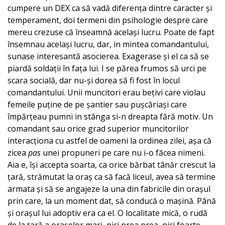
cumpere un DEX ca să vadă diferența dintre caracter și
temperament, doi termeni din psihologie despre care
mereu crezuse că înseamnă același lucru. Poate de fapt
însemnau același lucru, dar, in mintea comandantului,
sunase interesantă asocierea. Exagerase și el ca să se
piardă soldații în fața lui. I se părea frumos să urci pe
scara socială, dar nu-și dorea să fi fost în locul
comandantului. Unii muncitori erau bețivi care violau
femeile puține de pe șantier sau pușcăriași care
împărțeau pumni in stânga si-n dreapta fără motiv. Un
comandant sau orice grad superior muncitorilor
interacționa cu astfel de oameni la ordinea zilei, așa că
zicea
pas
unei propuneri pe care nu i-o făcea nimeni.
Aia e, își accepta soarta, ca orice bărbat tânăr crescut la
țară, strămutat la oraș ca să facă liceul, avea să termine
armata și să se angajeze la una din fabricile din orașul
prin care, la un moment dat, să conducă o mașină. Până
și orașul lui adoptiv era ca el. O localitate mică, o rudă
de la țară a orașelor mari, nici prea prea, nici foarte