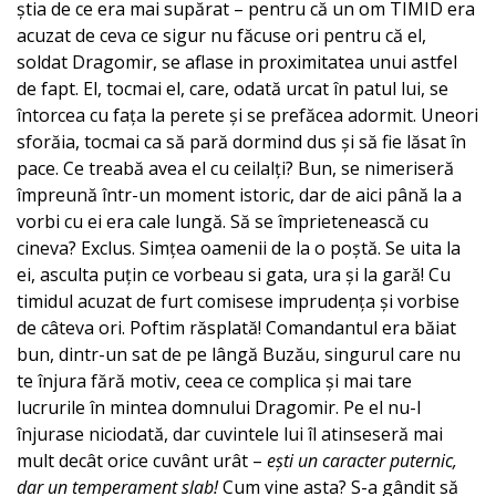
știa de ce era mai supărat – pentru că un om TIMID era
acuzat de ceva ce sigur nu făcuse ori pentru că el,
soldat Dragomir, se aflase in proximitatea unui astfel
de fapt. El, tocmai el, care, odată urcat în patul lui, se
întorcea cu fața la perete și se prefăcea adormit. Uneori
sforăia, tocmai ca să pară dormind dus și să fie lăsat în
pace. Ce treabă avea el cu ceilalți? Bun, se nimeriseră
împreună într-un moment istoric, dar de aici până la a
vorbi cu ei era cale lungă. Să se împrietenească cu
cineva? Exclus. Simțea oamenii de la o poștă. Se uita la
ei, asculta puțin ce vorbeau si gata, ura și la gară! Cu
timidul acuzat de furt comisese imprudența și vorbise
de câteva ori. Poftim răsplată! Comandantul era băiat
bun, dintr-un sat de pe lângă Buzău, singurul care nu
te înjura fără motiv, ceea ce complica și mai tare
lucrurile în mintea domnului Dragomir. Pe el nu-l
înjurase niciodată, dar cuvintele lui îl atinseseră mai
mult decât orice cuvânt urât –
ești un caracter puternic,
dar un temperament slab!
Cum vine asta? S-a gândit să