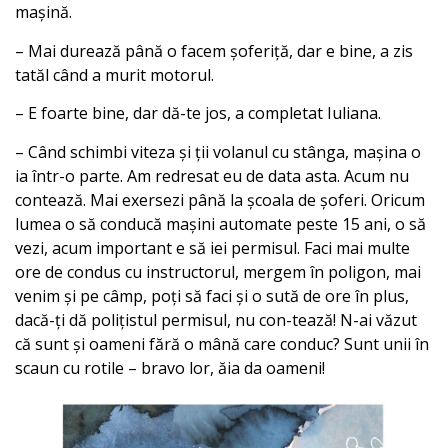
mașină.
– Mai durează până o facem șoferiță, dar e bine, a zis
tatăl când a murit motorul.
– E foarte bine, dar dă-te jos, a completat Iuliana.
– Când schimbi viteza și ții volanul cu stânga, mașina o
ia într-o parte. Am redresat eu de data asta. Acum nu
contează. Mai exersezi până la școala de șoferi. Oricum
lumea o să conducă mașini automate peste 15 ani, o să
vezi, acum important e să iei permisul. Faci mai multe
ore de condus cu instructorul, mergem în poligon, mai
venim și pe câmp, poți să faci și o sută de ore în plus,
dacă-ți dă polițistul permisul, nu con-tează! N-ai văzut
că sunt și oameni fără o mână care conduc? Sunt unii în
scaun cu rotile – bravo lor, ăia da oameni!