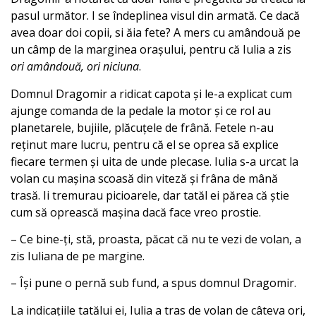
pasul următor. I se îndeplinea visul din armată. Ce dacă
avea doar doi copii, si ăia fete? A mers cu amândouă pe
un câmp de la marginea orașului, pentru că Iulia a zis
ori amândouă, ori niciuna
.
Domnul Dragomir a ridicat capota și le-a explicat cum
ajunge comanda de la pedale la motor și ce rol au
planetarele, bujiile, plăcuțele de frână. Fetele n-au
reținut mare lucru, pentru că el se oprea să explice
fiecare termen și uita de unde plecase. Iulia s-a urcat la
volan cu mașina scoasă din viteză și frâna de mână
trasă. Ii tremurau picioarele, dar tatăl ei părea că știe
cum să oprească mașina dacă face vreo prostie.
– Ce bine-ți, stă, proasta, păcat că nu te vezi de volan, a
zis Iuliana de pe margine.
– Își pune o pernă sub fund, a spus domnul Dragomir.
La indicațiile tatălui ei, Iulia a tras de volan de câteva ori,