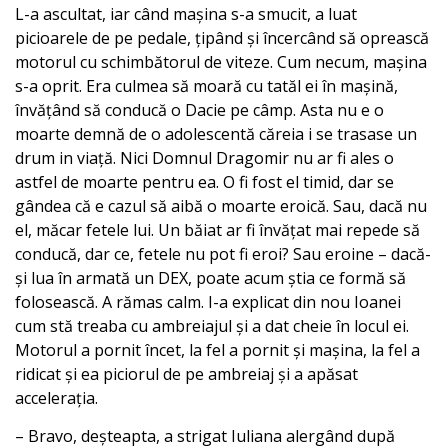
L-a ascultat, iar când mașina s-a smucit, a luat
picioarele de pe pedale, țipând și încercând să oprească
motorul cu schimbătorul de viteze. Cum necum, mașina
s-a oprit. Era culmea să moară cu tatăl ei în mașină,
învățând să conducă o Dacie pe câmp. Asta nu e o
moarte demnă de o adolescentă căreia i se trasase un
drum in viață. Nici Domnul Dragomir nu ar fi ales o
astfel de moarte pentru ea. O fi fost el timid, dar se
gândea că e cazul să aibă o moarte eroică. Sau, dacă nu
el, măcar fetele lui. Un băiat ar fi învățat mai repede să
conducă, dar ce, fetele nu pot fi eroi? Sau eroine – dacă-
și lua în armată un DEX, poate acum știa ce formă să
folosească. A rămas calm. I-a explicat din nou Ioanei
cum stă treaba cu ambreiajul și a dat cheie în locul ei.
Motorul a pornit încet, la fel a pornit și mașina, la fel a
ridicat și ea piciorul de pe ambreiaj și a apăsat
accelerația.
– Bravo, deșteapta, a strigat Iuliana alergând după