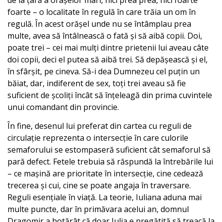
foarte – o localitate în regulă în care trăia un om în
regulă. În acest orășel unde nu se întâmplau prea
multe, avea să întâlnească o fată și să aibă copii. Doi,
poate trei – cei mai mulți dintre prietenii lui aveau câte
doi copii, deci el putea să aibă trei. Să depășească și el,
în sfârșit, pe cineva. Să-i dea Dumnezeu cel puțin un
băiat, dar, indiferent de sex, toți trei aveau să fie
suficient de școliți încât să înțeleagă din prima cuvintele
unui comandant din provincie.
În fine, desenul lui preferat din cartea cu reguli de
circulație reprezenta o intersecție în care culorile
semaforului se estompaseră suficient cât semaforul să
pară defect. Fetele trebuia să răspundă la întrebările lui
– ce mașină are prioritate în intersecție, cine cedează
trecerea și cui, cine se poate angaja în traversare.
Reguli esențiale în viață. La teorie, Iuliana aduna mai
multe puncte, dar în primăvara acelui an, domnul
Dragomir a hotărât că doar Iulia e pregătită să treacă la