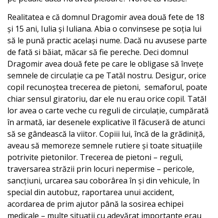
Realitatea e că domnul Dragomir avea două fete de 18
și 15 ani, Iulia și Iuliana. Abia o convinsese pe soția lui
să le pună practic același nume. Dacă nu avusese parte
de fată si băiat, măcar să fie pereche. Deci domnul
Dragomir avea două fete pe care le obligase să învețe
semnele de circulație ca pe Tatăl nostru. Desigur, orice
copil recunoștea trecerea de pietoni, semaforul, poate
chiar sensul giratoriu, dar ele nu erau orice copil. Tatăl
lor avea o carte veche cu reguli de circulație, cumpărată
în armată, iar desenele explicative îl făcuseră de atunci
să se gândească la viitor. Copiii lui, încă de la grădiniță,
aveau să memoreze semnele rutiere și toate situațiile
potrivite pietonilor. Trecerea de pietoni – reguli,
traversarea străzii prin locuri nepermise – pericole,
sancțiuni, urcarea sau coborârea în și din vehicule, în
special din autobuz, raportarea unui accident,
acordarea de prim ajutor până la sosirea echipei
medicale – multe situații cu adevărat importante erau