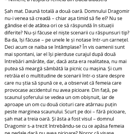
Șah mat. Daună totală a două oară. Domnului Dragomir
nu-i venea să creadă – chiar așa timid să fie el? Nu se
gândise el de atâtea ori ce să răspundă în situații
diferite? Nu-și făcuse el niște scenarii cu răspunsuri tip?
Ba da, își făcuse – pe unele le și notase într-un carnețel.
Deci acum ce naiba se întâmplase? În vis oamenii sunt
mai spontani, iar el își pierduse curajul după două
întrebări amărâte, dar, dacă asta era realitatea, nu mai
putea să meargă sâmbătă la picnic cu mașina. Și cum
retrăia el o multitudine de scenarii într-o stare despre
care nu știa să spună ce e, a observat că femeia care
provocase accidentul nu avea picioare. Din față, pe
scaunul șoferului se vedea un om obișnuit, iar de
aproape un om cu două cioturi care atârnau puțin
peste marginea scaunului. Scurt pe doi – fără picioare,
șah mat a treia oară. Și ăsta a fost visul – domnul
Dragomir s-a trezit întrebându-se cu ce apăsa femeia
pe pedale dacă nu avea picioare? Noroc că visase.