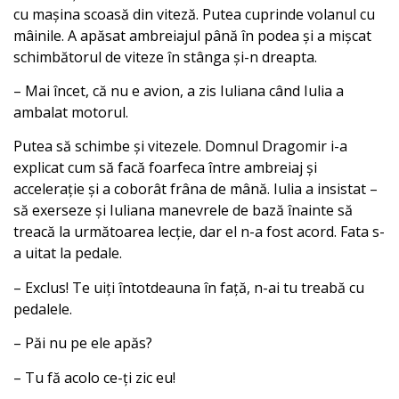
cu mașina scoasă din viteză. Putea cuprinde volanul cu
mâinile. A apăsat ambreiajul până în podea și a mișcat
schimbătorul de viteze în stânga și-n dreapta.
– Mai încet, că nu e avion, a zis Iuliana când Iulia a
ambalat motorul.
Putea să schimbe și vitezele. Domnul Dragomir i-a
explicat cum să facă foarfeca între ambreiaj și
accelerație și a coborât frâna de mână. Iulia a insistat –
să exerseze și Iuliana manevrele de bază înainte să
treacă la următoarea lecție, dar el n-a fost acord. Fata s-
a uitat la pedale.
– Exclus! Te uiți întotdeauna în față, n-ai tu treabă cu
pedalele.
– Păi nu pe ele apăs?
– Tu fă acolo ce-ți zic eu!