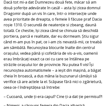
Dacă tot mi-a dat Dumnezeu două fete, măcar să am
două șoferițe adevărate în casă! – asta își zicea domnul
Dragomir după un vis în care, într-o intersecție unde
avea prioritate de dreapta, o femeie îi făcuse praf Dacia
roșie 1310. O secundă de neatenție si zbeang, daună
totală. Ce chestie, își zicea când se chinuia să deschidă
portiera, parcă e realitate, dar eu dormeam. Știu sigur
când m-am pus în pat, ce i-am zis nevastă-mii, ce treabă
am sâmbătă. Recunoștea blocurile înalte din centrul
orașului, vedea până și cofetăria de vis-a-vis, oamenii
erau îmbrăcați exact ca cei cu care se întâlnea pe
străzile orașului lor de provincie. Nu putea fi vis! Își
recunoștea automatismele – a ieșit din mașină, a băgat
cheia în broască, a dus mâna la buzunarul cămășii să
verifice că are actele la el. Scăpase fără nici o zgârietură,
ceea ce-l îndreptățea să întrebe:
– Cucoană, unde ți-era capul? Cine ți-a dat ție permisul?!
– Nimeni, a răspuns femeia din Dacia albastră