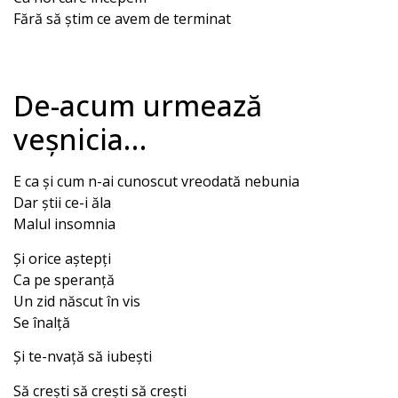
Fără să știm ce avem de terminat
De-acum urmează
veșnicia…
E ca și cum n-ai cunoscut vreodată nebunia
Dar știi ce-i ăla
Malul insomnia
Și orice aștepți
Ca pe speranță
Un zid născut în vis
Se înalță
Și te-nvață să iubești
Să crești să crești să crești