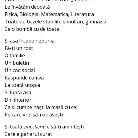
Le învățăm deodată
Fizica, Biologia, Matematica, Literatura
Toate au bazele stabilite simultan, gimnazial
Ca o bombă cu de toate
Și așa începe nebunia;
Fă-ți un rost
O familie
Un buletin
Un cod social
Raspunde cumva
La toată utopia
Și luptă așa
Din interior
Ca și cum te naști la masă cu cei
Pe care vrei să-i otrăvești
Și toată
șmecheria
e să-ți amintești
Care e paharul curat