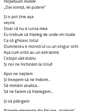
Perpetuum mobile
„Dai voință, iei putere”
Și o pot ține așa
veșnic
Doar că nu e cursa mea
Eu trebuie să înțeleg de unde vin toate
Ca să ghicesc totul
Dumnezeu e monstrul cu un singur ochi
Așa cum orbii au un extrasimț
Ciclopii văd dublu
Și noi ne închinăm la Unul!
Apoi ne naștem
Și începem să ne îndoim…
Să mimăm analiza…
Să ne facem că înțelegem…
Și să plângem
Primele elemente din fiecare „materie”