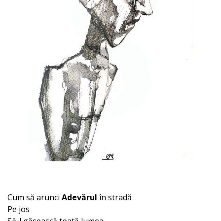
Cum să arunci
Adevărul
în stradă
Pe jos
Să-l găsească toată lumea