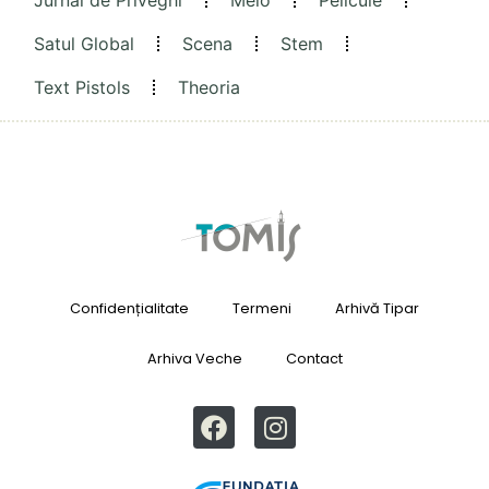
Jurnal de Priveghi
Melo
Pelicule
Satul Global
Scena
Stem
Text Pistols
Theoria
Confidențialitate
Termeni
Arhivă Tipar
Arhiva Veche
Contact