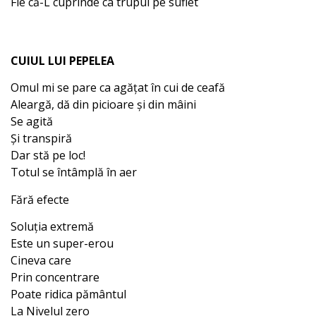
Fie că-L cuprinde ca trupul pe suflet
CUIUL LUI PEPELEA
Omul mi se pare ca agățat în cui de ceafă
Aleargă, dă din picioare și din mâini
Se agită
Și transpiră
Dar stă pe loc!
Totul se întâmplă în aer
Fără efecte
Soluția extremă
Este un super-erou
Cineva care
Prin concentrare
Poate ridica pământul
La Nivelul zero