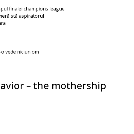
mpul finalei champions league
ameră stă aspiratorul
ara
-o vede niciun om
savior – the mothership