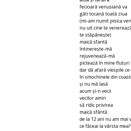
fecioară venusiană va
găti tocană toată ziua
(mi-am numit pisica ve
nu uit cine te venereaz
te stăpânește)
maică sfantă
întinerește-mă
rejuvenează-mă
pictează în mine fluturi 
dar dă afară viespile ce-
în smochinele din coast
și nu mă lasă
acum și-n vecii
vecilor amin
să ridic privirea
maică sfântă
de la 12 ani nu am mai 
ce făceai la vârsta mea?