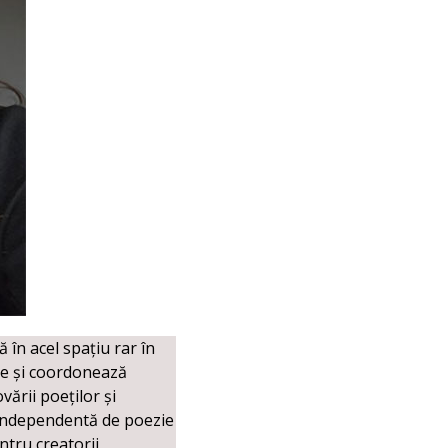
 în acel spațiu rar în
zie și coordonează
ării poeților și
tă independentă de poezie
ntru creatorii