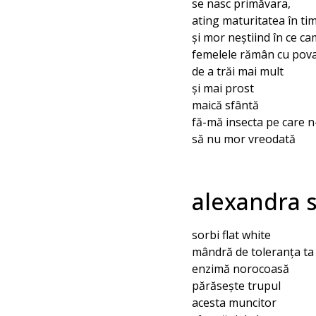
se nasc primăvara,
ating maturitatea în ti
și mor neștiind în ce c
femelele rămân cu pov
de a trăi mai mult
și mai prost
maică sfântă
fă-mă insecta pe care n
să nu mor vreodată
alexandra 
sorbi flat white
mândră de toleranța ta
enzimă norocoasă
părăsește trupul
acesta muncitor