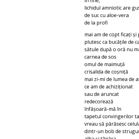
în fine,
lichidul amniotic are gu
de suc cu aloe-vera
de la profi
mai am de copt ficați și 
plutesc ca bucățile de ca
sătule după o oră nu m
carnea de sos
omul de maimuță
crisalida de coșniță
mai zi-mi de lumea de a
ce am de achiziționat
sau de aruncat
redecorează
înfășoară-mă în
tapetul convingerilor ta
vreau să părăsesc celul
dintr-un bob de strugu
alba și tânăra