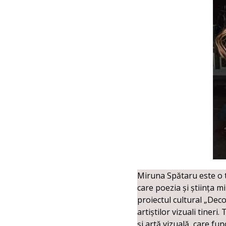
Miruna Spătaru este o t
care poezia și știința m
proiectul cultural „Dec
artiștilor vizuali tineri
și artă vizuală, care fu