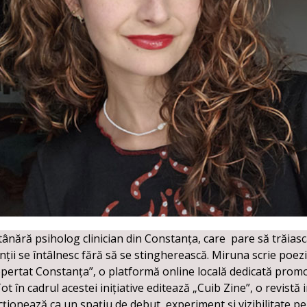
ânără psiholog clinician din Constanța, care pare să trăiască
inții se întâlnesc fără să se stingherească. Miruna scrie poe
opertat Constanța”, o platformă online locală dedicată promov
. Tot în cadrul acestei inițiative editează „Cuib Zine”, o revis
ncționează ca un spațiu de debut, experiment și vizibilitate pe