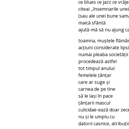
ce blues ce jazz ce vrăje
citeai ,,însemnarile une
(sau ale unei bune sam
maică sfântă
ajută-mă să nu ajung ca
toamna, muștele flămân
acțiuni considerate lipsi
numai pleaba societății
procedează astfel
tot timpul anului:
femelele țânțar
care ar suge și
carnea de pe tine
să le lași în pace
țânțarii mascul
culicidae-ează doar zece
nu și le umplu cu
datorii casnice, atribuți