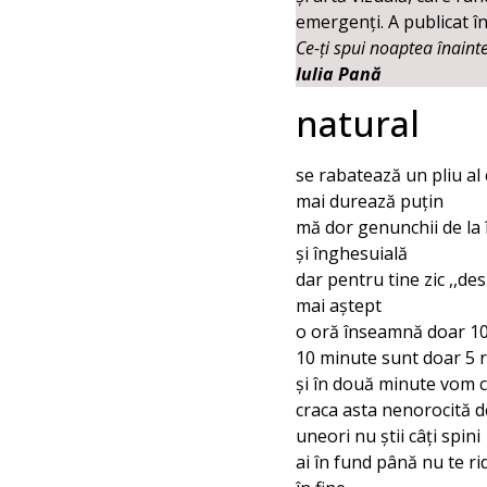
emergenți. A publicat î
Ce-ți spui noaptea înaint
Iulia Pană
natural
se rabatează un pliu al c
mai durează puțin
mă dor genunchii de la
și înghesuială
dar pentru tine zic ,,des
mai aștept
o oră înseamnă doar 10
10 minute sunt doar 5 
și în două minute vom 
craca asta nenorocită 
uneori nu știi câți spini
ai în fund până nu te rid