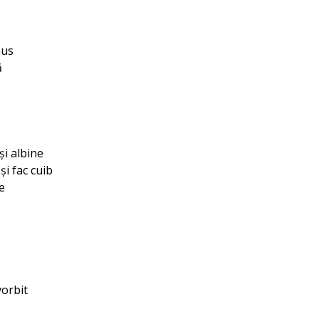
nus
ă
și albine
și fac cuib
e
vorbit