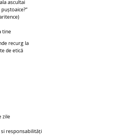
ala ascultai
i puștoaice?”
aritence)
 tine
de recurg la
te de etică
 zile
i si responsabilități