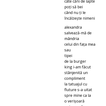
câte căni de lapte
poți să bei
când nu ți le
încălzește nimeni
alexandra
salvează-mă de
mândria
celui din fața mea
sau
tipei
de la burger
king i-am făcut
stânjenită un
compliment
la tatuajul cu
fluture s-a uitat
spre mine ca la
o verișoară