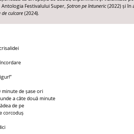
n Antologia Festivalului Super,
Șotron pe întuneric
(2022) și în
e de culcare
(2024).
risalidei
 încordare
igur!”
 minute de șase ori
runde a câte două minute
cădea de pe
de corcoduș
ici