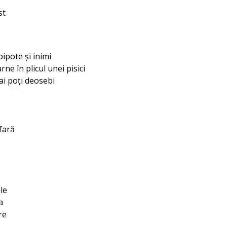
st
pipote și inimi
rne în plicul unei pisici
ai poți deosebi
fară
le
a
re