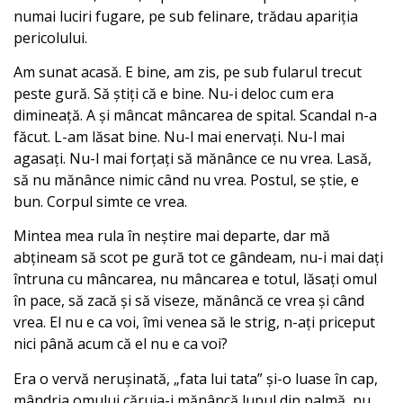
numai luciri fugare, pe sub felinare, trădau apariția
pericolului.
Am sunat acasă. E bine, am zis, pe sub fularul trecut
peste gură. Să știți că e bine. Nu-i deloc cum era
dimineață. A și mâncat mâncarea de spital. Scandal n-a
făcut. L-am lăsat bine. Nu-l mai enervați. Nu-l mai
agasați. Nu-l mai forțați să mănânce ce nu vrea. Lasă,
să nu mănânce nimic când nu vrea. Postul, se știe, e
bun. Corpul simte ce vrea.
Mintea mea rula în neștire mai departe, dar mă
abțineam să scot pe gură tot ce gândeam, nu-i mai dați
întruna cu mâncarea, nu mâncarea e totul, lăsați omul
în pace, să zacă și să viseze, mănâncă ce vrea și când
vrea. El nu e ca voi, îmi venea să le strig, n-ați priceput
nici până acum că el nu e ca voi?
Era o vervă nerușinată, „fata lui tata” și-o luase în cap,
mândria omului căruia-i mănâncă lupul din palmă, nu