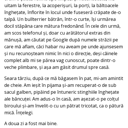
uitam la ferestre, la acoperișuri, la porți, la băltoacele
înghețate, înflorite în locul unde fuseseră crăpate de-o
talpă. Un bullterrier bătrân, într-o curte, își urmărea
docil stăpâna care mătura fredonând. În cele din urmă,
am scos telefonul și, doar cu arătătorul extras din
mănușă, am căutat pe Google după numele străzii pe
care mă aflam, căci habar nu aveam pe unde ajunsesem
și nu recunoșteam nimic în nici o direcție, deși câinele
complet alb mi se părea vag cunoscut, poate dintr-o
veche plimbare, și așa am găsit drumul spre casă.
Seara târziu, după ce mă băgasem în pat, mi-am amintit
de cheie. Am ieșit în pijama și-am recuperat-o de sub
sacul galben, pipăind pe întuneric stinghiile înghețate
ale băncuței. Am adus-o în casă, am așezat-o pe colțul
biroului și-am învelit-o cu un pătrat tricotat, ca o pătură
mică. Înțelegi.
A doua zi a fost mai bine.