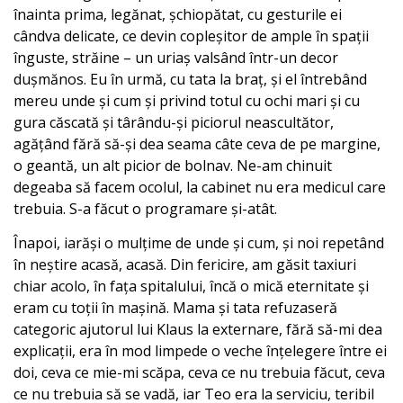
înainta prima, legănat, șchiopătat, cu gesturile ei
cândva delicate, ce devin copleșitor de ample în spații
înguste, străine – un uriaș valsând într-un decor
dușmănos. Eu în urmă, cu tata la braț, și el întrebând
mereu unde și cum și privind totul cu ochi mari și cu
gura căscată și târându-și piciorul neascultător,
agățând fără să-și dea seama câte ceva de pe margine,
o geantă, un alt picior de bolnav. Ne-am chinuit
degeaba să facem ocolul, la cabinet nu era medicul care
trebuia. S-a făcut o programare și-atât.
Înapoi, iarăși o mulțime de unde și cum, și noi repetând
în neștire acasă, acasă. Din fericire, am găsit taxiuri
chiar acolo, în fața spitalului, încă o mică eternitate și
eram cu toții în mașină. Mama și tata refuzaseră
categoric ajutorul lui Klaus la externare, fără să-mi dea
explicații, era în mod limpede o veche înțelegere între ei
doi, ceva ce mie-mi scăpa, ceva ce nu trebuia făcut, ceva
ce nu trebuia să se vadă, iar Teo era la serviciu, teribil