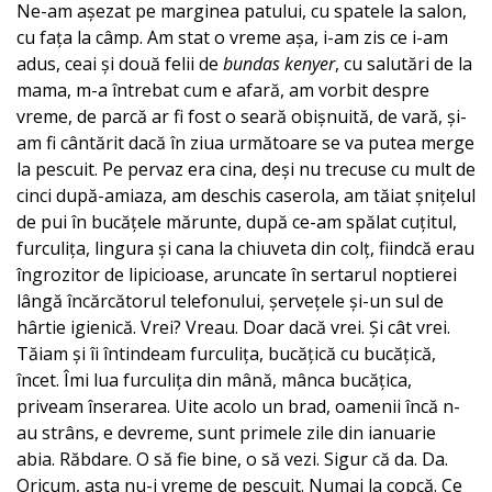
Ne-am așezat pe marginea patului, cu spatele la salon,
cu fața la câmp. Am stat o vreme așa, i-am zis ce i-am
adus, ceai și două felii de
bundas kenyer
, cu salutări de la
mama, m-a întrebat cum e afară, am vorbit despre
vreme, de parcă ar fi fost o seară obișnuită, de vară, și-
am fi cântărit dacă în ziua următoare se va putea merge
la pescuit. Pe pervaz era cina, deși nu trecuse cu mult de
cinci după-amiaza, am deschis caserola, am tăiat șnițelul
de pui în bucățele mărunte, după ce-am spălat cuțitul,
furculița, lingura și cana la chiuveta din colț, fiindcă erau
îngrozitor de lipicioase, aruncate în sertarul noptierei
lângă încărcătorul telefonului, șervețele și-un sul de
hârtie igienică. Vrei? Vreau. Doar dacă vrei. Și cât vrei.
Tăiam și îi întindeam furculița, bucățică cu bucățică,
încet. Îmi lua furculița din mână, mânca bucățica,
priveam înserarea. Uite acolo un brad, oamenii încă n-
au strâns, e devreme, sunt primele zile din ianuarie
abia. Răbdare. O să fie bine, o să vezi. Sigur că da. Da.
Oricum, asta nu-i vreme de pescuit. Numai la copcă. Ce