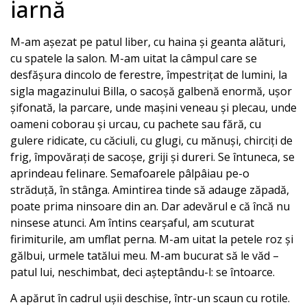
iarnă
M-am așezat pe patul liber, cu haina și geanta alături,
cu spatele la salon. M-am uitat la câmpul care se
desfășura dincolo de ferestre, împestrițat de lumini, la
sigla magazinului Billa, o sacoșă galbenă enormă, ușor
șifonată, la parcare, unde mașini veneau și plecau, unde
oameni coborau și urcau, cu pachete sau fără, cu
gulere ridicate, cu căciuli, cu glugi, cu mănuși, chirciți de
frig, împovărați de sacoșe, griji și dureri. Se întuneca, se
aprindeau felinare. Semafoarele pâlpâiau pe-o
străduță, în stânga. Amintirea tinde să adauge zăpadă,
poate prima ninsoare din an. Dar adevărul e că încă nu
ninsese atunci. Am întins cearșaful, am scuturat
firimiturile, am umflat perna. M-am uitat la petele roz și
gălbui, urmele tatălui meu. M-am bucurat să le văd –
patul lui, neschimbat, deci așteptându-l: se întoarce.
A apărut în cadrul ușii deschise, într-un scaun cu rotile.