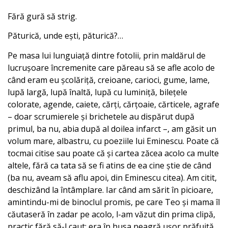
Fără gură să strig.
Păturică, unde ești, păturică?…
Pe masa lui lunguiață dintre fotolii, prin maldărul de
lucrușoare încremenite care păreau să se afle acolo de
când eram eu școlăriță, creioane, carioci, gume, lame,
lupă largă, lupă înaltă, lupă cu luminiță, bilețele
colorate, agende, caiete, cărți, cărțoaie, cărticele, agrafe
– doar scrumierele și brichetele au dispărut după
primul, ba nu, abia după al doilea infarct –, am găsit un
volum mare, albastru, cu poeziile lui Eminescu. Poate că
tocmai citise sau poate că și cartea zăcea acolo ca multe
altele, fără ca tata să se fi atins de ea cine știe de când
(ba nu, aveam să aflu apoi, din Eminescu citea). Am citit,
deschizând la întâmplare. Iar când am sărit în picioare,
amintindu-mi de binoclul promis, pe care Teo și mama îl
căutaseră în zadar pe acolo, l-am văzut din prima clipă,
practic fără să-l caut: era în husa neagră ușor prăfuită,