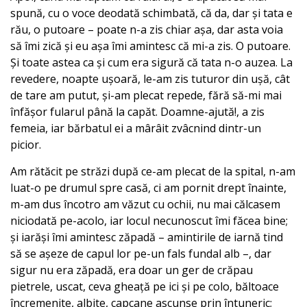
spună, cu o voce deodată schimbată, că da, dar și tata e
rău, o putoare – poate n-a zis chiar așa, dar asta voia
să îmi zică și eu așa îmi amintesc că mi-a zis. O putoare.
Și toate astea ca și cum era sigură că tata n-o auzea. La
revedere, noapte ușoară, le-am zis tuturor din ușă, cât
de tare am putut, și-am plecat repede, fără să-mi mai
înfășor fularul până la capăt. Doamne-ajută!, a zis
femeia, iar bărbatul ei a mârâit zvâcnind dintr-un
picior.
Am rătăcit pe străzi după ce-am plecat de la spital, n-am
luat-o pe drumul spre casă, ci am pornit drept înainte,
m-am dus încotro am văzut cu ochii, nu mai călcasem
niciodată pe-acolo, iar locul necunoscut îmi făcea bine;
și iarăși îmi amintesc zăpadă – amintirile de iarnă tind
să se așeze de capul lor pe-un fals fundal alb –, dar
sigur nu era zăpadă, era doar un ger de crăpau
pietrele, uscat, ceva gheață pe ici și pe colo, băltoace
încremenite, albite, capcane ascunse prin întuneric;