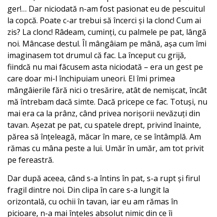
ger!… Dar niciodată n-am fost pasionat eu de pescuitul
la copcă. Poate c-ar trebui să încerci și la clonc! Cum ai
zis? La clonc! Râdeam, cuminți, cu palmele pe pat, lângă
noi. Mâncase destul. Îl mângâiam pe mână, așa cum îmi
imaginasem tot drumul că fac. La început cu grijă,
fiindcă nu mai făcusem asta niciodată – era un gest pe
care doar mi-l închipuiam uneori. El îmi primea
mângâierile fără nici o tresărire, atât de nemișcat, încât
mă întrebam dacă simte. Dacă pricepe ce fac. Totuși, nu
mai era ca la prânz, când privea norișorii nevăzuți din
tavan. Așezat pe pat, cu spatele drept, privind înainte,
părea să înțeleagă, măcar în mare, ce se întâmplă. Am
rămas cu mâna peste a lui. Umăr în umăr, am tot privit
pe fereastră.
Dar după aceea, când s-a întins în pat, s-a rupt și firul
fragil dintre noi. Din clipa în care s-a lungit la
orizontală, cu ochii în tavan, iar eu am rămas în
picioare, n-a mai înțeles absolut nimic din ce îi