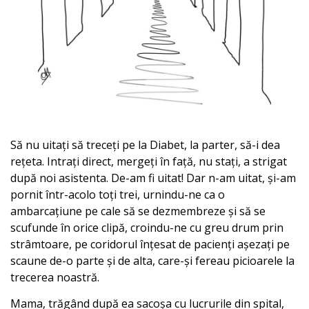
Să nu uitați să treceți pe la Diabet, la parter, să-i dea
rețeta. Intrați direct, mergeți în față, nu stați, a strigat
după noi asistenta. De-am fi uitat! Dar n-am uitat, și-am
pornit într-acolo toți trei, urnindu-ne ca o
ambarcațiune pe cale să se dezmembreze și să se
scufunde în orice clipă, croindu-ne cu greu drum prin
strâmtoare, pe coridorul înțesat de pacienți așezați pe
scaune de-o parte și de alta, care-și fereau picioarele la
trecerea noastră.
Mama, trăgând după ea sacoșa cu lucrurile din spital,