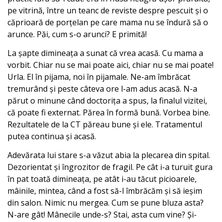
pe vitrină, între un teanc de reviste despre pescuit și o
căprioară de porțelan pe care mama nu se îndură să o
arunce. Păi, cum s-o arunci? E primită!
La șapte dimineața a sunat că vrea acasă. Cu mama a
vorbit. Chiar nu se mai poate aici, chiar nu se mai poate!
Urla. El în pijama, noi în pijamale. Ne-am îmbrăcat
tremurând și peste câteva ore l-am adus acasă. N-a
părut o minune când doctorița a spus, la finalul vizitei,
că poate fi externat. Părea în formă bună. Vorbea bine.
Rezultatele de la CT păreau bune și ele. Tratamentul
putea continua și acasă.
Adevărata lui stare s-a văzut abia la plecarea din spital.
Dezorientat și îngrozitor de fragil. Pe cât i-a turuit gura
în pat toată dimineața, pe atât i-au tăcut picioarele,
mâinile, mintea, când a fost să-l îmbrăcăm și să ieșim
din salon. Nimic nu mergea. Cum se pune bluza asta?
N-are gât! Mânecile unde-s? Stai, asta cum vine? Și-