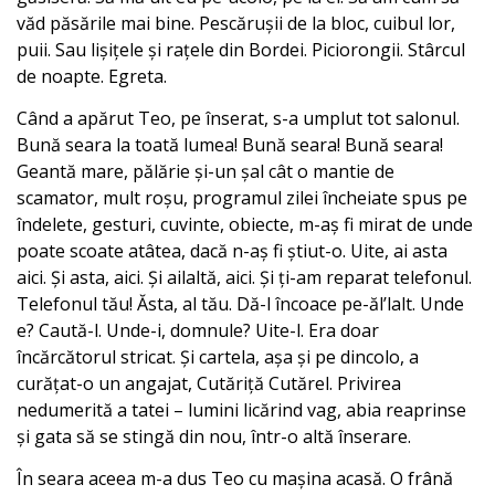
văd păsările mai bine. Pescărușii de la bloc, cuibul lor,
puii. Sau lișițele și rațele din Bordei. Piciorongii. Stârcul
de noapte. Egreta.
Când a apărut Teo, pe înserat, s-a umplut tot salonul.
Bună seara la toată lumea! Bună seara! Bună seara!
Geantă mare, pălărie și-un șal cât o mantie de
scamator, mult roșu, programul zilei încheiate spus pe
îndelete, gesturi, cuvinte, obiecte, m-aș fi mirat de unde
poate scoate atâtea, dacă n-aș fi știut-o. Uite, ai asta
aici. Și asta, aici. Și ailaltă, aici. Și ți-am reparat telefonul.
Telefonul tău! Ăsta, al tău. Dă-l încoace pe-ăl’lalt. Unde
e? Caută-l. Unde-i, domnule? Uite-l. Era doar
încărcătorul stricat. Și cartela, așa și pe dincolo, a
curățat-o un angajat, Cutăriță Cutărel. Privirea
nedumerită a tatei – lumini licărind vag, abia reaprinse
și gata să se stingă din nou, într-o altă înserare.
În seara aceea m-a dus Teo cu mașina acasă. O frână