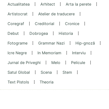
Actualitatea
Arhitect
Arta la perete
Artistocrat
Atelier de traducere
Coregraf
Creditorial
Cronice
Debut
Dobrogea
Historia
Fotograme
Grammar Nazi
Hip-gnoză
Icre Negre
In Memoriam
Interviu
Jurnal de Priveghi
Melo
Pelicule
Satul Global
Scena
Stem
Text Pistols
Theoria