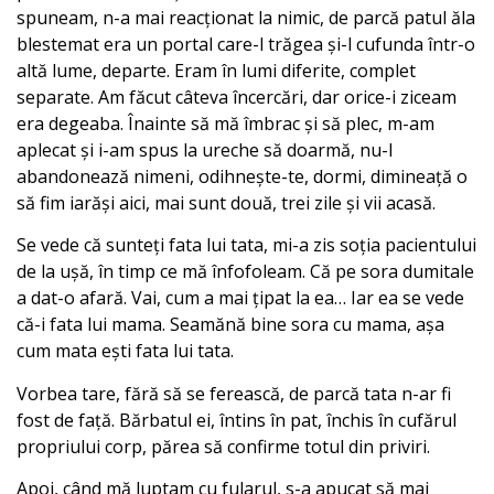
spuneam, n-a mai reacționat la nimic, de parcă patul ăla
blestemat era un portal care-l trăgea și-l cufunda într-o
altă lume, departe. Eram în lumi diferite, complet
separate. Am făcut câteva încercări, dar orice-i ziceam
era degeaba. Înainte să mă îmbrac și să plec, m-am
aplecat și i-am spus la ureche să doarmă, nu-l
abandonează nimeni, odihnește-te, dormi, dimineață o
să fim iarăși aici, mai sunt două, trei zile și vii acasă.
Se vede că sunteți fata lui tata, mi-a zis soția pacientului
de la ușă, în timp ce mă înfofoleam. Că pe sora dumitale
a dat-o afară. Vai, cum a mai țipat la ea… Iar ea se vede
că-i fata lui mama. Seamănă bine sora cu mama, așa
cum mata ești fata lui tata.
Vorbea tare, fără să se ferească, de parcă tata n-ar fi
fost de față. Bărbatul ei, întins în pat, închis în cufărul
propriului corp, părea să confirme totul din priviri.
Apoi, când mă luptam cu fularul, s-a apucat să mai