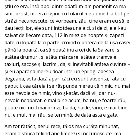
știu ce era, însă apoi dintr-odată m-am pomenit că mă
simt prost, mi-era rușine cu fularul meu umed la bot pe
străzi necunoscute, ce vorbeam, zău, cine eram eu să le
dau lecții lor, ele sunt întotdeauna aici, zi de zi, ele l-au
salvat de fiecare dată, 112 în miez de noapte și zăpezi
date cu lopata la o parte, croind o potecă de la ușa casei
până la poartă, ca să poată intra cei de la Salvare, și
atâtea drumuri, și atâta mâncare, atâtea tramvaie,
taxiuri, sacoșe și lacrimi, da, și inevitabil atâtea cuvinte –
și eu apărând mereu doar într-un epilog, adesea
degeaba, asta dacă apar, căci eu sunt absenta, fata cu
papucii, cea căreia i se răspunde mereu că nimic, nu mai
este nevoie de nimic, vino și-atât, dacă vii, dar nu-i
nevoie neapărat, e mai bine acum, ba nu, e foarte rău,
poate nici nu-l mai prinzi, ba da, haide, vino, e mai bine,
nu, e mult mai rău, se termină, de data asta e gata.
Am tot rătăcit, aerul rece, tăios mă curăța minunat,
eram o știucă feliind ape limpezi și necunoscute, mă