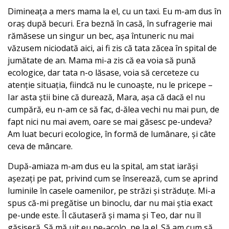
Dimineața a mers mama la el, cu un taxi. Eu m-am dus în
oraș după becuri. Era beznă în casă, în sufragerie mai
rămăsese un singur un bec, așa întuneric nu mai
văzusem niciodată aici, ai fi zis că tata zăcea în spital de
jumătate de an. Mama mi-a zis că ea voia să pună
ecologice, dar tata n-o lăsase, voia să cerceteze cu
atenție situația, fiindcă nu le cunoaște, nu le pricepe –
Iar asta știi bine că durează, Mara, așa că dacă el nu
cumpără, eu n-am ce să fac, d-ălea vechi nu mai pun, de
fapt nici nu mai avem, oare se mai găsesc pe-undeva?
Am luat becuri ecologice, în formă de lumânare, și câte
ceva de mâncare.
După-amiaza m-am dus eu la spital, am stat iarăși
așezați pe pat, privind cum se înserează, cum se aprind
luminile în casele oamenilor, pe străzi și străduțe. Mi-a
spus că-mi pregătise un binoclu, dar nu mai știa exact
pe-unde este. Îl căutaseră și mama și Teo, dar nu îl
găsiseră. Să mă uit eu pe-acolo, pe la el. Să am cum să