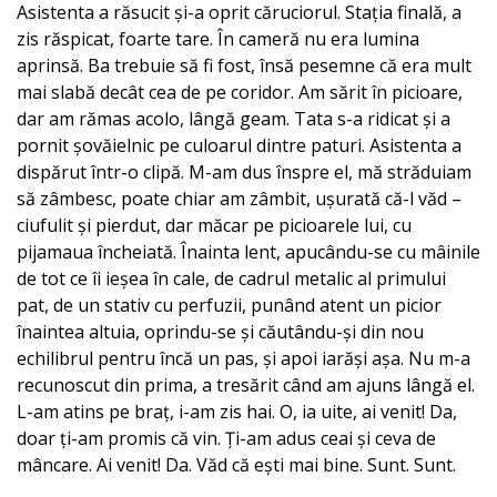
Asistenta a răsucit și-a oprit căruciorul. Stația finală, a
zis răspicat, foarte tare. În cameră nu era lumina
aprinsă. Ba trebuie să fi fost, însă pesemne că era mult
mai slabă decât cea de pe coridor. Am sărit în picioare,
dar am rămas acolo, lângă geam. Tata s-a ridicat și a
pornit șovăielnic pe culoarul dintre paturi. Asistenta a
dispărut într-o clipă. M-am dus înspre el, mă străduiam
să zâmbesc, poate chiar am zâmbit, ușurată că-l văd –
ciufulit și pierdut, dar măcar pe picioarele lui, cu
pijamaua încheiată. Înainta lent, apucându-se cu mâinile
de tot ce îi ieșea în cale, de cadrul metalic al primului
pat, de un stativ cu perfuzii, punând atent un picior
înaintea altuia, oprindu-se și căutându-și din nou
echilibrul pentru încă un pas, și apoi iarăși așa. Nu m-a
recunoscut din prima, a tresărit când am ajuns lângă el.
L-am atins pe braț, i-am zis hai. O, ia uite, ai venit! Da,
doar ți-am promis că vin. Ți-am adus ceai și ceva de
mâncare. Ai venit! Da. Văd că ești mai bine. Sunt. Sunt.