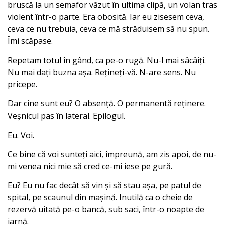
bruscă la un semafor văzut în ultima clipă, un volan tras
violent într-o parte. Era obosită. Iar eu zisesem ceva,
ceva ce nu trebuia, ceva ce mă străduisem să nu spun.
Îmi scăpase.
Repetam totul în gând, ca pe-o rugă. Nu-l mai sâcâiți.
Nu mai dați buzna așa. Rețineți-vă. N-are sens. Nu
pricepe.
Dar cine sunt eu? O absență. O permanentă reținere.
Veșnicul pas în lateral. Epilogul.
Eu. Voi.
Ce bine că voi sunteți aici, împreună, am zis apoi, de nu-
mi venea nici mie să cred ce-mi iese pe gură.
Eu? Eu nu fac decât să vin și să stau așa, pe patul de
spital, pe scaunul din mașină. Inutilă ca o cheie de
rezervă uitată pe-o bancă, sub saci, într-o noapte de
iarnă.