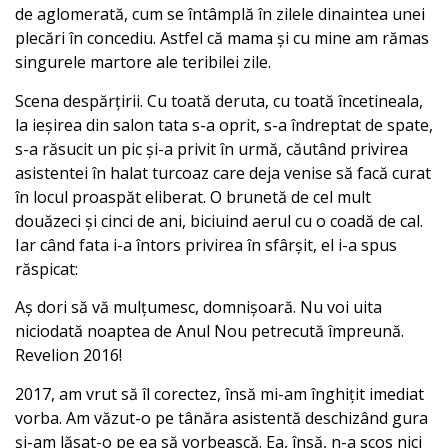
de aglomerată, cum se întâmplă în zilele dinaintea unei
plecări în concediu. Astfel că mama și cu mine am rămas
singurele martore ale teribilei zile.
Scena despărțirii. Cu toată deruta, cu toată încetineala,
la ieșirea din salon tata s-a oprit, s-a îndreptat de spate,
s-a răsucit un pic și-a privit în urmă, căutând privirea
asistentei în halat turcoaz care deja venise să facă curat
în locul proaspăt eliberat. O brunetă de cel mult
douăzeci și cinci de ani, biciuind aerul cu o coadă de cal.
Iar când fata i-a întors privirea în sfârșit, el i-a spus
răspicat:
Aș dori să vă mulțumesc, domnișoară. Nu voi uita
niciodată noaptea de Anul Nou petrecută împreună.
Revelion 2016!
2017, am vrut să îl corectez, însă mi-am înghițit imediat
vorba. Am văzut-o pe tânăra asistentă deschizând gura
și-am lăsat-o pe ea să vorbească. Ea, însă, n-a scos nici