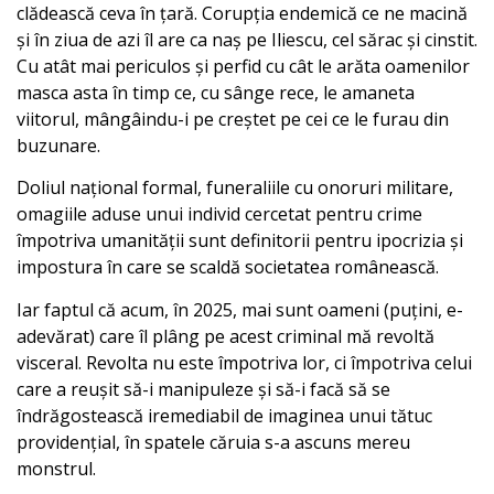
clădească ceva în țară. Corupția endemică ce ne macină
și în ziua de azi îl are ca naș pe Iliescu, cel sărac și cinstit.
Cu atât mai periculos și perfid cu cât le arăta oamenilor
masca asta în timp ce, cu sânge rece, le amaneta
viitorul, mângâindu-i pe creștet pe cei ce le furau din
buzunare.
Doliul național formal, funeraliile cu onoruri militare,
omagiile aduse unui individ cercetat pentru crime
împotriva umanității sunt definitorii pentru ipocrizia și
impostura în care se scaldă societatea românească.
Iar faptul că acum, în 2025, mai sunt oameni (puțini, e-
adevărat) care îl plâng pe acest criminal mă revoltă
visceral. Revolta nu este împotriva lor, ci împotriva celui
care a reușit să-i manipuleze și să-i facă să se
îndrăgostească iremediabil de imaginea unui tătuc
providențial, în spatele căruia s-a ascuns mereu
monstrul.