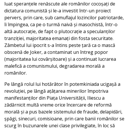
luat speranțele renăscute ale românilor cocoșați de
dictatura comunistă și le-a investit într-un proiect
pervers, prin care, sub camuflajul lozincilor patriotarde,
îi împingea, ca pe o turmă naivă și masochistă, într-o
altă autocrație, de fapt o plutocrație a speculanților
tranziției, majoritatea emanați din fosta securitate.
Zâmbetul lui ipocrit s-a întins peste țară ca o mască
obscenă de Joker, a contaminat un întreg popor
(majoritatea lui covârșitoare) și a continuat lucrarea
malefică a comunismului, degradarea morală a
românilor.
Pe lângă rolul lui hotărâtor în potemkiniada ucigașă a
revoluției, pe lângă ațâțarea minerilor împotriva
manifestanților din Piața Universității, Iliescu a
zădărnicit multă vreme orice încercare de reformă
morală și a pus bazele sistemului de fraude, delapidări,
șpăgi, sinecuri, comisioane, prin care banii românilor se
scurg în buzunarele unei clase privilegiate, în loc să