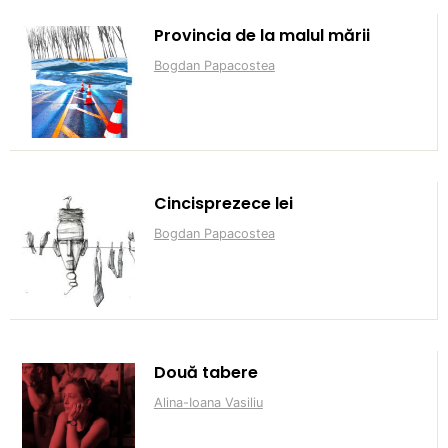
Provincia de la malul mării
Bogdan Papacostea
Cincisprezece lei
Bogdan Papacostea
Două tabere
Alina-Ioana Vasiliu