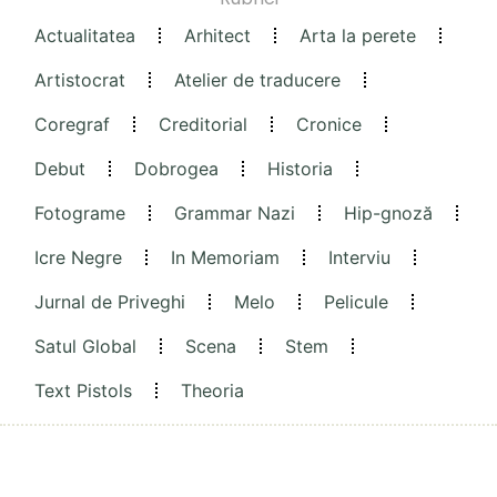
Actualitatea
Arhitect
Arta la perete
Artistocrat
Atelier de traducere
Coregraf
Creditorial
Cronice
Debut
Dobrogea
Historia
Fotograme
Grammar Nazi
Hip-gnoză
Icre Negre
In Memoriam
Interviu
Jurnal de Priveghi
Melo
Pelicule
Satul Global
Scena
Stem
Text Pistols
Theoria