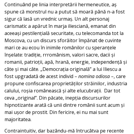
Continuând pe linia interpretării hermeneutice, aș
spune că monstrul nu a putut să moară până n-a fost
sigur că lasă un vrednic urmaș. Un alt personaj
carismatic a apărut în marja iliesciană, emanat din
aceeași pestilențială securitate, cu telecomanda tot la
Moscova, cu un discurs sforăitor împănat de cuvinte
mari ce au ecou în inimile românilor cu speranțele
înșelate: tradiție, rrromânism, valori sacre, dacii și
romanii, patrioții, apă, hrană, energie, independență și
câte și mai câte. „Democrația originală” a lui Iliescu a
fost upgradată de acest individ –
nomina odiosa
–, care
propune confiscarea proprietăților străinilor, industria
calului, roșia românească și alte elucubrații. Dar tot
ceva „original”. Din păcate, inepția discursurilor
hipnotizante arată că unii dintre românii sunt acum și
mai ușor de prostit. Din fericire, ei nu mai sunt
majoritatea.
Contraintuitiv, dar bazându-mă întrucâtva pe recente