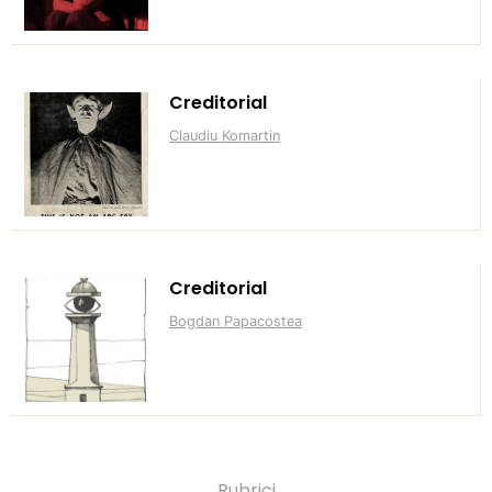
Creditorial
Claudiu Komartin
Creditorial
Bogdan Papacostea
Rubrici