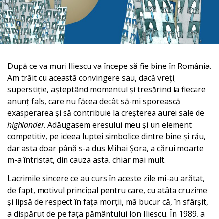
După ce va muri Iliescu va începe să fie bine în România.
Am trăit cu această convingere sau, dacă vreți,
superstiție, așteptând momentul și tresărind la fiecare
anunț fals, care nu făcea decât să-mi sporească
exasperarea și să contribuie la creșterea aurei sale de
highlander
. Adăugasem eresului meu și un element
competitiv, pe ideea luptei simbolice dintre bine și rău,
dar asta doar până s-a dus Mihai Șora, a cărui moarte
m-a întristat, din cauza asta, chiar mai mult.
Lacrimile sincere ce au curs în aceste zile mi-au arătat,
de fapt, motivul principal pentru care, cu atâta cruzime
și lipsă de respect în fața morții, mă bucur că, în sfârșit,
a dispărut de pe fața pământului Ion Iliescu. În 1989, a