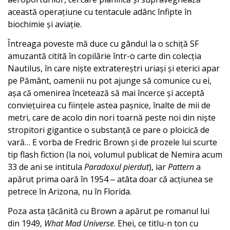
această operațiune cu tentacule adânc înfipte în
biochimie și aviație.
Întreaga poveste mă duce cu gândul la o schiță SF
amuzantă citită în copilărie într-o carte din colecția
Nautilus, în care niște extratereștri uriași și eterici apar
pe Pământ, oamenii nu pot ajunge să comunice cu ei,
așa că omenirea încetează să mai încerce și acceptă
conviețuirea cu ființele astea pașnice, înalte de mii de
metri, care de acolo din nori toarnă peste noi din niște
stropitori gigantice o substanță ce pare o ploicică de
vară… E vorba de Fredric Brown și de prozele lui scurte
tip flash fiction (la noi, volumul publicat de Nemira acum
33 de ani se intitula
Paradoxul pierdut
), iar
Pattern
a
apărut prima oară în 1954 ‒ atâta doar că acțiunea se
petrece în Arizona, nu în Florida.
Poza asta țăcănită cu Brown a apărut pe romanul lui
din 1949,
What Mad Universe
. Ehei, ce titlu-n ton cu