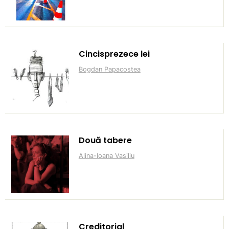
Cincisprezece lei
Bogdan Papacostea
Două tabere
Alina-Ioana Vasiliu
Creditorial