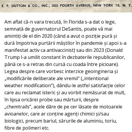
Am aflat că-n vara trecută, în Florida s-a dat o lege,
semnată de guvernatorul DeSantis, poate vă mai
amintiți de el din 2020 (când a avut o poziție pură și
dură împotriva purtării măștilor în pandemie și apoi s-a
manifestat activ ca antivaccinist) sau din 2023 (Donald
Trump l-a umilit constant în dezbaterile republicanilor,
până ce s-a retras din cursă cu coada între picioare).
Legea despre care vorbesc interzice geoingineria și
„modificările deliberate ale vremii” („intentional
weather modification”), dându-le astfel satisfacție celor
care au reclamat isteric și au vorbit nemăsurat de mult,
în lipsa oricărei probe sau mărturii, despre
„chemtrails”, acele dâre de pe cer lăsate de motoarele
avioanelor, care ar conține agenți chimici și/sau
biologici, precum bariul, sărurile de aluminiu, toriu,
fibre de polimeri etc.