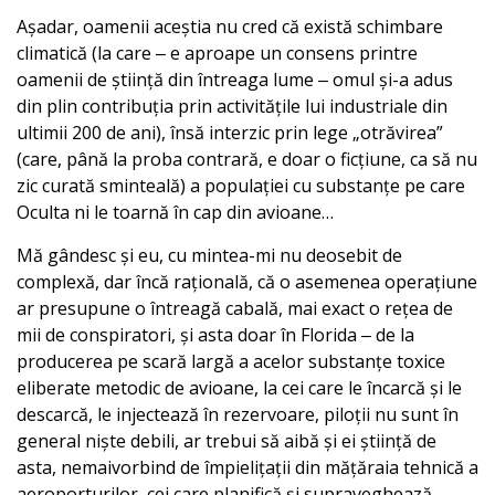
Așadar, oamenii aceștia nu cred că există schimbare
climatică (la care ‒ e aproape un consens printre
oamenii de știință din întreaga lume ‒ omul și-a adus
din plin contribuția prin activitățile lui industriale din
ultimii 200 de ani), însă interzic prin lege „otrăvirea”
(care, până la proba contrară, e doar o ficțiune, ca să nu
zic curată sminteală) a populației cu substanțe pe care
Oculta ni le toarnă în cap din avioane…
Mă gândesc și eu, cu mintea-mi nu deosebit de
complexă, dar încă rațională, că o asemenea operațiune
ar presupune o întreagă cabală, mai exact o rețea de
mii de conspiratori, și asta doar în Florida ‒ de la
producerea pe scară largă a acelor substanțe toxice
eliberate metodic de avioane, la cei care le încarcă și le
descarcă, le injectează în rezervoare, piloții nu sunt în
general niște debili, ar trebui să aibă și ei știință de
asta, nemaivorbind de împielițații din mățăraia tehnică a
aeroporturilor, cei care planifică și supraveghează