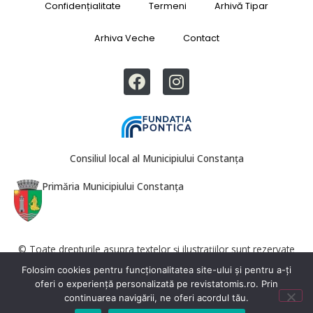
Confidențialitate
Termeni
Arhivă Tipar
Arhiva Veche
Contact
Consiliul local al Municipiului Constanța
Primăria Municipiului Constanța
© Toate drepturile asupra textelor și ilustrațiilor sunt rezervate
Revista Tomis. Reproducerea totală sau parțială este interzisă fără
Folosim cookies pentru funcționalitatea site-ului și pentru a-ți
acordul redacției.
oferi o experiență personalizată pe revistatomis.ro. Prin
continuarea navigării, ne oferi acordul tău.