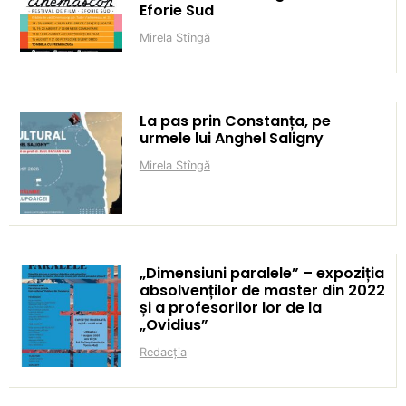
Eforie Sud
Mirela Stîngă
La pas prin Constanța, pe
urmele lui Anghel Saligny
Mirela Stîngă
„Dimensiuni paralele” – expoziția
absolvenților de master din 2022
și a profesorilor lor de la
„Ovidius”
Redacția