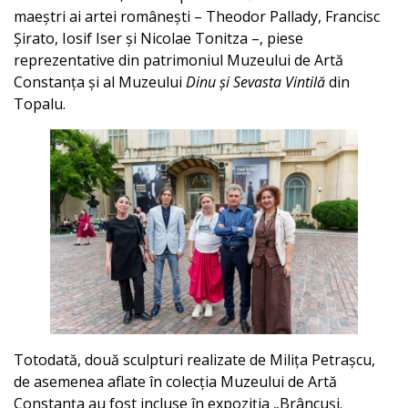
maeștri ai artei românești – Theodor Pallady, Francisc
Șirato, Iosif Iser și Nicolae Tonitza –, piese
reprezentative din patrimoniul Muzeului de Artă
Constanța și al Muzeului
Dinu și Sevasta Vintilă
din
Topalu.
Totodată, două sculpturi realizate de Milița Petrașcu,
de asemenea aflate în colecția Muzeului de Artă
Constanța au fost incluse în expoziția „Brâncuși.