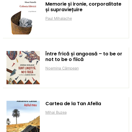
Memorie și ironie, corporalitate
și supraviețuire
Paul Mihalache
Între frică și angoasă – to be or
not to be o fiică
Noemina Câmpean
Cartea de la Tan Afella
Mihai Buzea