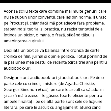
Ador să scriu texte care combină mai multe genuri, care
nu se supun unor convenții, care ies din normă. Îl urăsc
pe Procust și, chiar dacă mă pot adecva fără probleme,
stăpânind și teoria, și practica, nu rezist tentației de a
întinde un picior, o mână, o frază, sfidând tăișul și
amenințarea cuțitului.
Deci iată un text ce va balansa între cronică de carte,
cronică de film, jurnal și opinie politică. Totul pornind de
la pasiunea mea destul de recentă (circa trei ani) pentru
audiobook-uri.
Desigur, sunt audiobook-uri și audiobook-uri. Pe de o
parte cele cu crime și mistere (de Agatha Christie,
Georges Simenon
et alii
), pe care le ascult ca să adorm
și ca să mă trezesc – le găsesc foarte eficiente pentru
ambele finalități, pe de altă parte sunt cele de ficțiune
literară, pe care le ascult cu angajament, atunci când