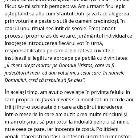
făcut să-mi schimb perspectiva. Am urmărit firul epic
așteptând să aflu cum Sfântul Duh își va face alegerea
prin voturile a peste o sută de oameni credincioși, în
cadrul unui ritual neclintit de secole. Emoționant
procesul propriu-zis de votare, jurământul individual ce
însoțește introducerea fiecărui vot în urnă,
responsabilitatea pe care acele câteva cuvinte o
instilează și legătura aproape palpabilă cu divinitatea:
„Îl chem drept martor pe Domnul Hristos, care va fi
judecătorul meu, că dau votul meu celui care, în numele
Domnului, cred că trebuie să fie ales”.
În același timp, am avut o revelație în privința felului în
care propria-mi
forma mentis
s-a modificat, în zeci de ani
trăiți într-o societate din care a dispărut încrederea,
într-o meserie în care am auzit prea multe minciuni și
m-am obișnuit să pun totul la îndoială pentru că nimic
nu e ceea ce pare, iar inocența te costă. Politicieni
venali, afaceriști borfași, profesori și scriitori impostori,