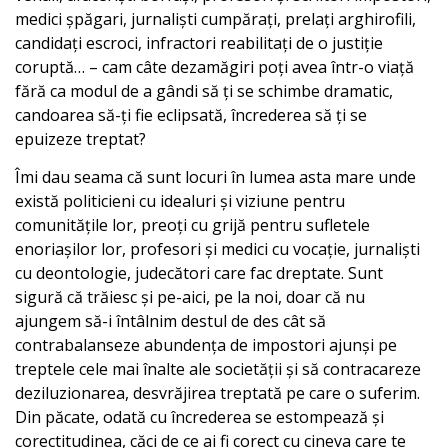
medici șpăgari, jurnaliști cumpărați, prelați arghirofili,
candidați escroci, infractori reabilitați de o justiție
coruptă… – cam câte dezamăgiri poți avea într-o viață
fără ca modul de a gândi să ți se schimbe dramatic,
candoarea să-ți fie eclipsată, încrederea să ți se
epuizeze treptat?
Îmi dau seama că sunt locuri în lumea asta mare unde
există politicieni cu idealuri și viziune pentru
comunitățile lor, preoți cu grijă pentru sufletele
enoriașilor lor, profesori și medici cu vocație, jurnaliști
cu deontologie, judecători care fac dreptate. Sunt
sigură că trăiesc și pe-aici, pe la noi, doar că nu
ajungem să-i întâlnim destul de des cât să
contrabalanseze abundența de impostori ajunși pe
treptele cele mai înalte ale societății și să contracareze
deziluzionarea, desvrăjirea treptată pe care o suferim.
Din păcate, odată cu încrederea se estompează și
corectitudinea, căci de ce ai fi corect cu cineva care te