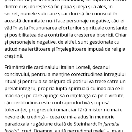
dintre ei își dorește să fie papă și deja și-a ales, în
secret, numele sub care și-ar dori să fie cunoscut în
această demnitate nu-i face personaje negative, căci ei
văd în asta încununarea eforturilor spirituale constante
și posibilitatea de a contribui la creșterea bisericii. Chiar
și personajele negative, de altfel, sunt gestionate cu
atitudinea iertătoare și înțelegătoare impusă de religia
creștină.
Frământările cardinalului italian Lomeli, decanul
conclavului, pentru a menține corectitudinea întregului
ritual și pentru a se asigura că potirul va trece către un
prelat integru, propria luptă spirituală cu îndoiala ce îl
macină și pe care ajunge să o înțeleagă ca pe o virtute,
căci certitudinea este contraproductivă și opusă
toleranței, progresului uman, iar fără mister nu mai e
nevoie de credință – ceea ce mi-a adus în memorie
paradoxala rugăciune citată de Steinhardt în
Jurnalul
fericirii
„cred, Doamne, ajută necredinței mele” –, m-au