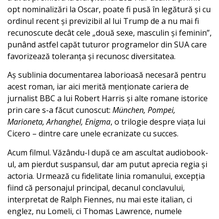
opt nominalizări la Oscar, poate fi pusă în legătură și cu
ordinul recent și previzibil al lui Trump de a nu mai fi
recunoscute decât cele „două sexe, masculin și feminin”,
punând astfel capăt tuturor programelor din SUA care
favorizează toleranța și recunosc diversitatea.
Aș sublinia documentarea laborioasă necesară pentru
acest roman, iar aici merită menționate cariera de
jurnalist BBC a lui Robert Harris și alte romane istorice
prin care s-a făcut cunoscut:
München, Pompei,
Marioneta, Arhanghel, Enigma
, o trilogie despre viața lui
Cicero – dintre care unele ecranizate cu succes.
Acum filmul. Văzându-l după ce am ascultat audiobook-
ul, am pierdut suspansul, dar am putut aprecia regia și
actoria. Urmează cu fidelitate linia romanului, excepția
fiind că personajul principal, decanul conclavului,
interpretat de Ralph Fiennes, nu mai este italian, ci
englez, nu Lomeli, ci Thomas Lawrence, numele