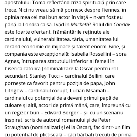
apostolului Toma reflectând criza spirituală prin care
trece. Nici nu vreau să mă pornesc despre Fiennes, în
opinia mea cel mai bun actor în viață – n-am fost eu
până la Londra ca să-l văd în
Macbeth
? Rolul din
Conclav
este foarte ofertant, frământările reținute ale
cardinalului, vulnerabilitatea, tăria, umanitatea lui
cerând economie de mijloace și talent enorm. Bine, și
compania este excepțională: Isabella Rossellini – sora
Agnes, întruparea statutului inferior al femeii în
biserica catolică (nominalizare la Oscar pentru rol
secundar), Stanley Tucci – cardinalul Bellini, care
pornește ca favorit pentru poziția de papă, John
Lithgow – cardinalul corupt, Lucian Msamati –
cardinalul cu potențial de a deveni primul papă de
culoare și alții, actori de primă mână, care, împreună cu
un regizor bun – Edward Berger – și cu un scenariu
inspirat, scris de autorul romanului și de Peter
Straughan (nominalizați și ei la Oscar), fac dintr-un film
cu potențial de plictiseală – căci bărbați trecuți de prima