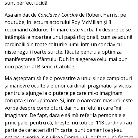
sunt perfect lucidă.
Așa am dat de
Conclave / Conclav
de Robert Harris, pe
Youtube, în lectura actorului Roy McMillan și îl
recomand călduros. În mare este vorba fix despre ce se
întâmplă la moartea unui papă (ficțional), cum se adună
cardinalii din toate colțurile lumii într-un conclav cu
niște reguli foarte stricte, făcute pentru a optimiza
manifestarea Sfântului Duh în alegerea celui mai bun
nou păstor al Bisericii Catolice.
Mă așteptam să fie o povestire a unui șir de comploturi
și manevre oculte ale unor cardinali pragmatici și vicioși
pentru a ajunge la o putere pe care mi-o imaginam
coruptă și corupătoare. Și, într-o oarecare măsură, este
vorba despre comploturi, dar nu în felul în care îmi
imaginam. De fapt, dacă e să mă refer la personajele
principale, pentru că, firește, nu toți cei 118 cardinali au
parte de caracterizări în carte, sunt oameni ce și-au
petrecut viețile în slujirea Domnului, iar faptul că fiecare