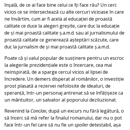
înșală, de ce ai face bine celui ce îți face rău? Un cerc
vicios ce se intersectează cu alte cercuri vicioase în care
ne învârtim, cum ar fi acela al educației de proastă
calitate ce duce la alegeri greșite, care duc la educație
de și mai proastă calitate ș.a.m.d. sau al jurnalismului de
proastă calitate ce generează așteptări scăzute, care
duc la jurnalism de și mai proastă calitate ș.a.m.d..
Poate că și valul popular de susținere pentru un escroc
la alegerile prezidențiale este o încercare, cea mai
neinspirată, de a sparge cercul vicios al lipsei de
încredere. Un demers disperat al românilor, o investiție
prost plasată a rezervei nefolosite de idealuri, de
speranță, într-un personaj antrenat să se înfățișeze ca
un mântuitor, un salvator al poporului deziluzionat.
Revenind la
Conclav
, după un excurs nu fără legătură, o
să încerc să mă refer la finalul romanului, dar nu o pot
face într-un fel care să nu fie un
spoiler
detestabil, așa