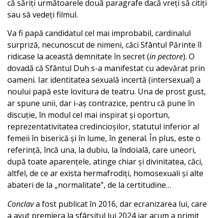
că săriți următoarele două paragrafe dacă vreți să citiți
sau să vedeți filmul.
Va fi papă candidatul cel mai improbabil, cardinalul
surpriză, necunoscut de nimeni, căci Sfântul Părinte îl
ridicase la această demnitate în secret (
in pectore
). O
dovadă că Sfântul Duh s-a manifestat cu adevărat prin
oameni. Iar identitatea sexuală incertă (intersexual) a
noului papă este lovitura de teatru. Una de prost gust,
ar spune unii, dar i-aș contrazice, pentru că pune în
discuție, în modul cel mai inspirat și oportun,
reprezentativitatea credincioșilor, statutul inferior al
femeii în biserică și în lume, în general. În plus, este o
referință, încă una, la dubiu, la îndoială, care uneori,
după toate aparențele, atinge chiar și divinitatea, căci,
altfel, de ce ar exista hermafrodiți, homosexuali și alte
abateri de la „normalitate”, de la certitudine…
Conclav
a fost publicat în 2016, dar ecranizarea lui, care
a avut premiera la sfârșitul lui 2024 iar acum a primit