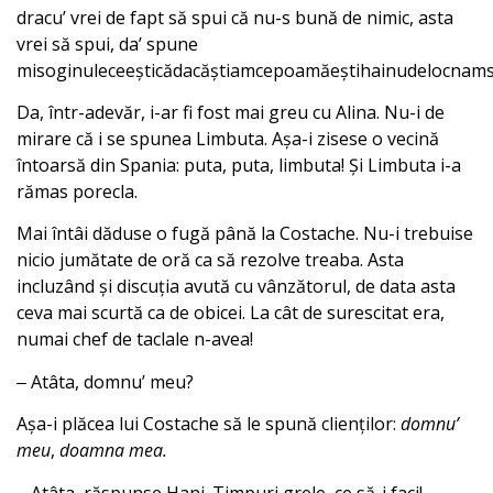
dracuʼ vrei de fapt să spui că nu-s bună de nimic, asta
vrei să spui, da’ spune
misoginuleceeșticădacăștiamcepoamăeștihainudelocnams
Da, într-adevăr, i-ar fi fost mai greu cu Alina. Nu-i de
mirare că i se spunea Limbuta. Așa-i zisese o vecină
întoarsă din Spania: puta, puta, limbuta! Și Limbuta i-a
rămas porecla.
Mai întâi dăduse o fugă până la Costache. Nu-i trebuise
nicio jumătate de oră ca să rezolve treaba. Asta
incluzând și discuția avută cu vânzătorul, de data asta
ceva mai scurtă ca de obicei. La cât de surescitat era,
numai chef de taclale n-avea!
‒ Atâta, domnuʼ meu?
Așa-i plăcea lui Costache să le spună clienților:
domnuʼ
meu
,
doamna mea.
‒ Atâta, răspunse Hani. Timpuri grele, ce să-i faci!