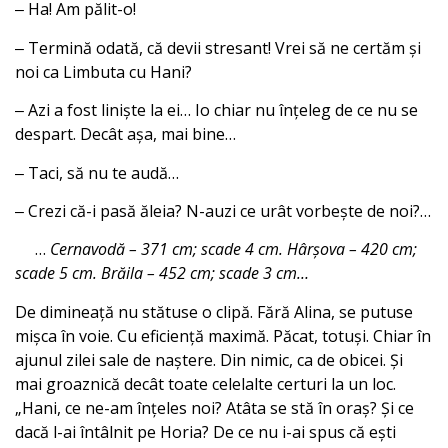
‒ Ha! Am pălit-o!
‒ Termină odată, că devii stresant! Vrei să ne certăm și
noi ca Limbuta cu Hani?
‒ Azi a fost liniște la ei… Io chiar nu înțeleg de ce nu se
despart. Decât așa, mai bine…
‒ Taci, să nu te audă…
‒ Crezi că-i pasă ăleia? N-auzi ce urât vorbește de noi?…
…
Cernavodă – 371 cm; scade 4 cm. Hârșova – 420 cm;
scade 5 cm. Brăila – 452 cm; scade 3 cm…
De dimineață nu stătuse o clipă. Fără Alina, se putuse
mișca în voie. Cu eficiență maximă. Păcat, totuși. Chiar în
ajunul zilei sale de naștere. Din nimic, ca de obicei. Și
mai groaznică decât toate celelalte certuri la un loc.
„Hani, ce ne-am înțeles noi? Atâta se stă în oraș? Și ce
dacă l-ai întâlnit pe Horia? De ce nu i-ai spus că ești