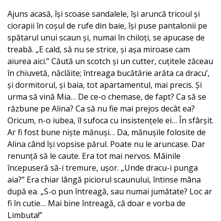
Ajuns acasă, își scoase sandalele, își aruncă tricoul și
ciorapii în coșul de rufe din baie, își puse pantalonii pe
spătarul unui scaun și, numai în chiloți, se apucase de
treabă. „E cald, să nu se strice, și așa miroase cam
aiurea aici.” Căută un scotch și un cutter, cuțitele zăceau
în chiuvetă, năclăite; întreaga bucătărie arăta ca dracuʼ,
și dormitorul, și baia, tot apartamentul, mai precis. Și
urma să vină Mia… De ce-o chemase, de fapt? Ca să se
răzbune pe Alina? Ca să nu fie mai prejos decât ea?
Oricum, n-o iubea, îl sufoca cu insistențele ei… În sfârșit.
Ar fi fost bune niște mănuși… Da, mănușile folosite de
Alina când își vopsise părul. Poate nu le aruncase. Dar
renunță să le caute. Era tot mai nervos. Mâinile
începuseră să-i tremure, ușor. „Unde dracu-i punga
aia?” Era chiar lângă piciorul scaunului, întinse mâna
după ea. „S-o pun întreagă, sau numai jumătate? Loc ar
fi în cutie… Mai bine întreagă, că doar e vorba de
Limbuta!”