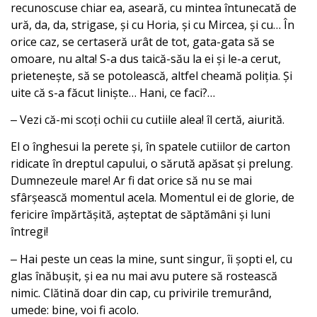
recunoscuse chiar ea, aseară, cu mintea întunecată de
ură, da, da, strigase, și cu Horia, și cu Mircea, și cu… În
orice caz, se certaseră urât de tot, gata-gata să se
omoare, nu alta! S-a dus taică-său la ei și le-a cerut,
prietenește, să se potolească, altfel cheamă poliția. Și
uite că s-a făcut liniște… Hani, ce faci?…
‒ Vezi că-mi scoți ochii cu cutiile alea! îl certă, aiurită.
El o înghesui la perete și, în spatele cutiilor de carton
ridicate în dreptul capului, o sărută apăsat și prelung.
Dumnezeule mare! Ar fi dat orice să nu se mai
sfârșească momentul acela. Momentul ei de glorie, de
fericire împărtășită, așteptat de săptămâni și luni
întregi!
‒ Hai peste un ceas la mine, sunt singur, îi șopti el, cu
glas înăbușit, și ea nu mai avu putere să rostească
nimic. Clătină doar din cap, cu privirile tremurând,
umede: bine, voi fi acolo.