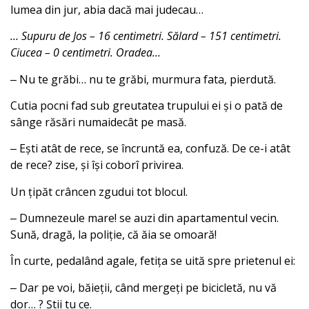
lumea din jur, abia dacă mai judecau…
… Supuru de Jos – 16 centimetri. Sălard – 151 centimetri.
Ciucea – 0 centimetri. Oradea…
‒ Nu te grăbi… nu te grăbi, murmura fata, pierdută.
Cutia pocni fad sub greutatea trupului ei și o pată de
sânge răsări numaidecât pe masă.
‒ Ești atât de rece, se încruntă ea, confuză. De ce-i atât
de rece? zise, și își coborî privirea.
Un țipăt crâncen zgudui tot blocul.
‒ Dumnezeule mare! se auzi din apartamentul vecin.
Sună, dragă, la poliție, că ăia se omoară!
În curte, pedalând agale, fetița se uită spre prietenul ei:
‒ Dar pe voi, băieții, când mergeți pe bicicletă, nu vă
dor… ? Știi tu ce.