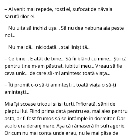
‒ Ai venit mai repede, rosti el, sufocat de năvala
sărutărilor ei.
̶ Nu uita să închizi ușa… Să nu dea nebuna aia peste
noi…
̶ Nu mai dă… niciodată… stai liniștită…
‒ Ce bine… E atât de bine… Să fii blând cu mine… Știi că
pentru tine m-am păstrat, iubitul meu… Vreau să fie
ceva unic… de care să-mi amintesc toată viața…
‒ Îți promit c-o să-ți amintești… toată viața o să-ți
amintești…
Mia își scoase tricoul și își turti, înfiorată, sânii de
pieptul lui. Fiind prima dată pentru ea, mai ales pentru
asta, ar fi fost frumos să se întâmple în dormitor. Dar
acolo era deranj mare. Așa că rămaseră în sufragerie.
Oricum nu mai conta unde erau, nu le mai păsa de