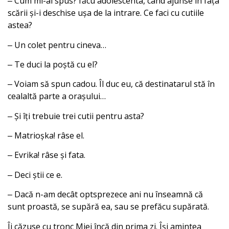
‒ Cum mi-ai spus? făcu adolescenta, când ajunse în fața
scării și-i deschise ușa de la intrare. Ce faci cu cutiile
astea?
‒ Un colet pentru cineva…
‒ Te duci la poștă cu el?
‒ Voiam să spun cadou. Îl duc eu, că destinatarul stă în
cealaltă parte a orașului…
‒ Și îți trebuie trei cutii pentru asta?
‒ Matrioșka! râse el.
‒ Evrika! râse și fata.
‒ Deci știi ce e.
‒ Dacă n-am decât optsprezece ani nu înseamnă că
sunt proastă, se supără ea, sau se prefăcu supărată.
Îi căzuse cu tronc Miei încă din prima zi. Își amintea