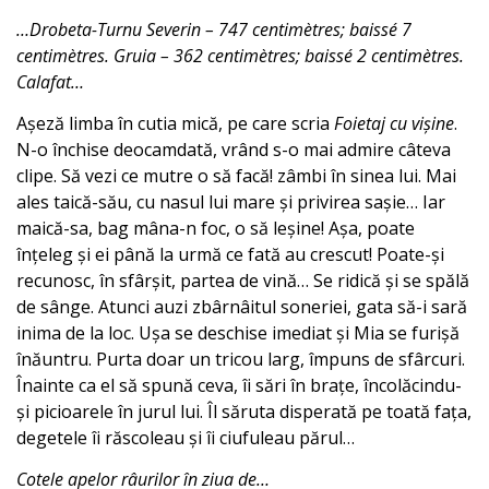
…Drobeta-Turnu Severin – 747 centimètres; baissé 7
centimètres. Gruia – 362 centimètres; baissé 2 centimètres.
Calafat…
Așeză limba în cutia mică, pe care scria
Foietaj cu vișine
.
N-o închise deocamdată, vrând s-o mai admire câteva
clipe. Să vezi ce mutre o să facă! zâmbi în sinea lui. Mai
ales taică-său, cu nasul lui mare și privirea sașie… Iar
maică-sa, bag mâna-n foc, o să leșine! Așa, poate
înțeleg și ei până la urmă ce fată au crescut! Poate-și
recunosc, în sfârșit, partea de vină… Se ridică și se spălă
de sânge. Atunci auzi zbârnâitul soneriei, gata să-i sară
inima de la loc. Ușa se deschise imediat și Mia se furișă
înăuntru. Purta doar un tricou larg, împuns de sfârcuri.
Înainte ca el să spună ceva, îi sări în brațe, încolăcindu-
și picioarele în jurul lui. Îl săruta disperată pe toată fața,
degetele îi răscoleau și îi ciufuleau părul…
Cotele apelor râurilor în ziua de…