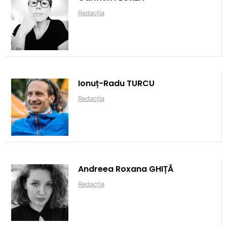
Redacția
Ionuț-Radu TURCU
Redacția
Andreea Roxana GHIȚĂ
Redacția