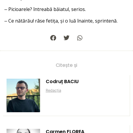
‒ Picioarele? întreabă băiatul, serios.
‒ Ce nătărău! râse fetița, și o luă înainte, sprintenă.
Citește și
Codruț BACIU
Redacția
Carmen FLOREA