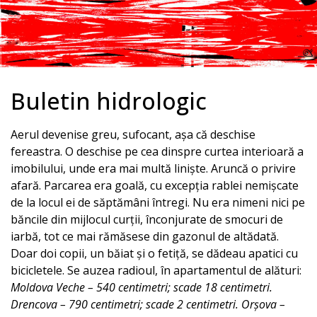
Buletin hidrologic
Aerul devenise greu, sufocant, așa că deschise
fereastra. O deschise pe cea dinspre curtea interioară a
imobilului, unde era mai multă liniște. Aruncă o privire
afară. Parcarea era goală, cu excepția rablei nemișcate
de la locul ei de săptămâni întregi. Nu era nimeni nici pe
băncile din mijlocul curții, înconjurate de smocuri de
iarbă, tot ce mai rămăsese din gazonul de altădată.
Doar doi copii, un băiat și o fetiță, se dădeau apatici cu
bicicletele. Se auzea radioul, în apartamentul de alături:
Moldova Veche – 540 centimetri; scade 18 centimetri.
Drencova – 790 centimetri; scade 2 centimetri. Orșova –