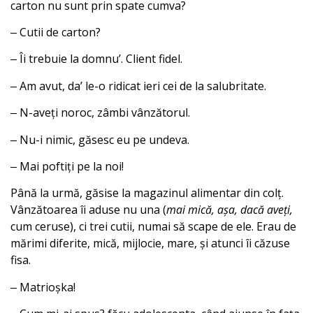
carton nu sunt prin spate cumva?
‒ Cutii de carton?
‒ Îi trebuie la domnuʼ. Client fidel.
‒ Am avut, daʼ le-o ridicat ieri cei de la salubritate.
‒ N-aveți noroc, zâmbi vânzătorul.
‒ Nu-i nimic, găsesc eu pe undeva.
‒ Mai poftiți pe la noi!
Până la urmă, găsise la magazinul alimentar din colț.
Vânzătoarea îi aduse nu una (
mai mică, așa, dacă aveți,
cum ceruse), ci trei cutii, numai să scape de ele. Erau de
mărimi diferite, mică, mijlocie, mare, și atunci îi căzuse
fisa.
‒ Matrioșka!