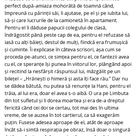
perfect după-amiaza mohorâtă de toamnă când,
împreună cu părinții săi, îi ajutase, pe el și pe iubita lui,
să-și care lucrurile de la camionetă în apartament.
Pentru el îi dăduse papucii colegului de clasă,
îndrăgostit până peste cap de ea, pentru el refuzase să
iasă cu alți băieți, destul de mulți, fiindcă era frumușică
și cuminte. Îi explicase în câteva scrisori, așa cum se
proceda pe-atunci, ce simțea pentru el, ce fantezii avea
cu el, ce speranțe își punea în viitorul lor, plângând apoi
și recitind la nesfârșit răspunsul lui, mâzgălit pe un
bilețel – „Hrănești o himeră și asta îți face rău.” Dar nu
se dădea bătută, nu putea să renunțe la Hani, pentru el
trăia, al lui era, doar el avea s-o aibă. O ura pe Limbuta
din tot sufletul și îi dorea moartea și era de-a dreptul
fericită când cei doi se certau, tot mai des în ultima
vreme, de se auzea în tot cartierul, ca să exagerăm
puțin. Fusese adesea aproape de el, atât de aproape
încât să-i simtă respirația pe obraz, însă doar o singură