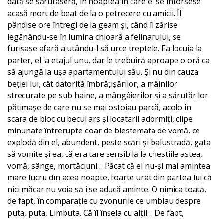
dată se sărutaseră, în noaptea în care el se întorsese
acasă mort de beat de la o petrecere cu amicii. Îl
pândise ore întregi de la geam și, când îl zărise
legănându-se în lumina chioară a felinarului, se
furișase afară ajutându-l să urce treptele. Ea locuia la
parter, el la etajul unu, dar le trebuiră aproape o oră ca
să ajungă la ușa apartamentului său. Și nu din cauza
beției lui, cât datorită îmbrățișărilor, a mâinilor
strecurate pe sub haine, a mângâierilor și a sărutărilor
pătimașe de care nu se mai ostoiau parcă, acolo în
scara de bloc cu becul ars și locatarii adormiți, clipe
minunate întrerupte doar de blestemata de vomă, ce
explodă din el, abundent, peste scări și balustradă, gata
să vomite și ea, că era tare sensibilă la chestiile astea,
vomă, sânge, mortăciuni… Păcat că el nu-și mai amintea
mare lucru din acea noapte, foarte urât din partea lui că
nici măcar nu voia să i se aducă aminte. O nimica toată,
de fapt, în comparație cu zvonurile ce umblau despre
puta, puta, Limbuta. Că îl înșela cu alții… De fapt,