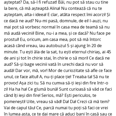
așteptat? Da, să-l fi refuzat! Băi, nu pot să stau cu tine
la bere, că mă așteaptă Alina! Nu contează că nu te
așteptam, alta-i ideea! E clar, atâta respect îmi acorzi! Și
ce dacă ne aud? Nu-mi pasă, domnule, de ei! I-auzi, nu
mai pot să vorbesc normal în casa mea de teamă să nu
mă audă vecinii! Bine, nu-i a mea, și ce dacă? Nu face pe
prostul! Eu, oricum, am casa mea, pot să mă întorc
acasă când vreau, iau autobuzul 5 și ajung în 20 de
minute. Tu ești ăla de la sat, tu ești eternul chiriaș, ai 45
de ani și tot în chirie stai, în chirie o să mori! Ce dacă ne
aud? Să-și bage vecinii vată în urechi dacă nu vor să
audă! Dar vor, mă, vor! Mor de curiozitate să afle ce face
unul, ce face altul! A, nu-ți place ție! Treaba ta! Să nu te
provoc! Așa zici tu. Să nu cumva să-ți ieși din fire într-o
zi! Ha ha ha! Ce glumă bună! Sunt curioasă să văd ce faci
când îți ieși din fire! Serios, mă? Ești periculos, te
pomenești! Uite, vreau să văd! Da! Da! Crezi că mă tem?
Vai de capul tău! Ce, parcă numai tu poți să faci ce vrei
în lumea asta, ce te dai mare că aduci bani în casă sau ce