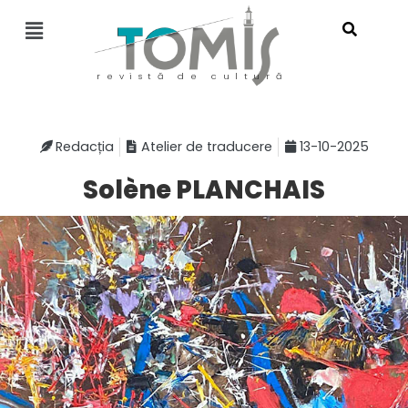
revistă de cultură
Redacția
Atelier de traducere
13-10-2025
Solène PLANCHAIS