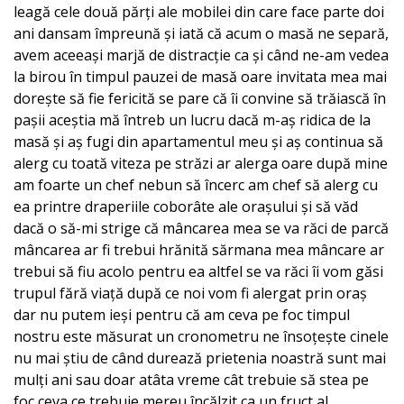
leagă cele două părți ale mobilei din care face parte doi
ani dansam împreună și iată că acum o masă ne separă,
avem aceeași marjă de distracție ca și când ne-am vedea
la birou în timpul pauzei de masă oare invitata mea mai
dorește să fie fericită se pare că îi convine să trăiască în
pașii aceștia mă întreb un lucru dacă m-aș ridica de la
masă și aș fugi din apartamentul meu și aș continua să
alerg cu toată viteza pe străzi ar alerga oare după mine
am foarte un chef nebun să încerc am chef să alerg cu
ea printre draperiile coborâte ale orașului și să văd
dacă o să-mi strige că mâncarea mea se va răci de parcă
mâncarea ar fi trebui hrănită sărmana mea mâncare ar
trebui să fiu acolo pentru ea altfel se va răci îi vom găsi
trupul fără viață după ce noi vom fi alergat prin oraș
dar nu putem ieși pentru că am ceva pe foc timpul
nostru este măsurat un cronometru ne însoțește cinele
nu mai știu de când durează prietenia noastră sunt mai
mulți ani sau doar atâta vreme cât trebuie să stea pe
foc ceva ce trebuie mereu încălzit ca un fruct al