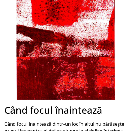
Când focul înaintează
Când focul înaintează dintr-un loc în altul nu părăsește
primul loc pentru al doilea ajunge la al doilea întețindu-