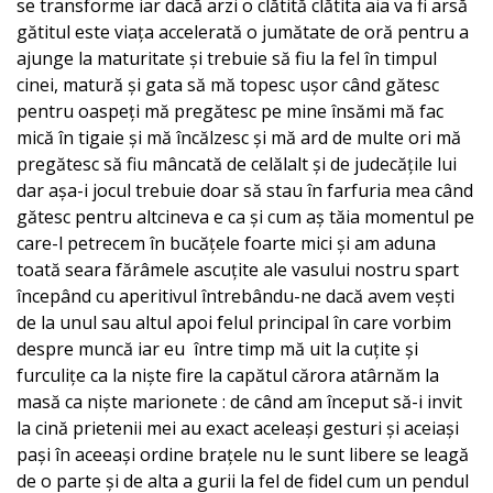
se transforme iar dacă arzi o clătită clătita aia va fi arsă
gătitul este viața accelerată o jumătate de oră pentru a
ajunge la maturitate și trebuie să fiu la fel în timpul
cinei, matură și gata să mă topesc ușor când gătesc
pentru oaspeți mă pregătesc pe mine însămi mă fac
mică în tigaie și mă încălzesc și mă ard de multe ori mă
pregătesc să fiu mâncată de celălalt și de judecățile lui
dar așa-i jocul trebuie doar să stau în farfuria mea când
gătesc pentru altcineva e ca și cum aș tăia momentul pe
care-l petrecem în bucățele foarte mici și am aduna
toată seara fărâmele ascuțite ale vasului nostru spart
începând cu aperitivul întrebându-ne dacă avem vești
de la unul sau altul apoi felul principal în care vorbim
despre muncă iar eu între timp mă uit la cuțite și
furculițe ca la niște fire la capătul cărora atârnăm la
masă ca niște marionete : de când am început să-i invit
la cină prietenii mei au exact aceleași gesturi și aceiași
pași în aceeași ordine brațele nu le sunt libere se leagă
de o parte și de alta a gurii la fel de fidel cum un pendul