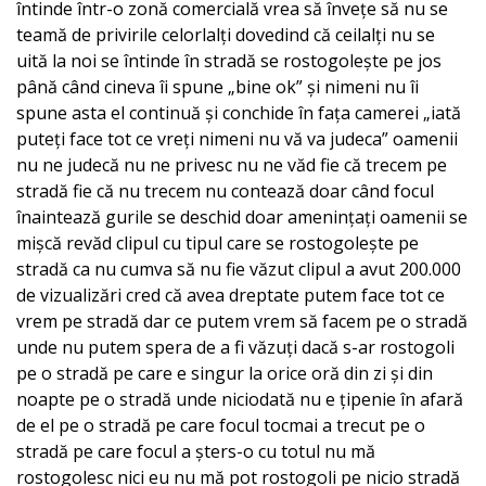
întinde într-o zonă comercială vrea să învețe să nu se
teamă de privirile celorlalți dovedind că ceilalți nu se
uită la noi se întinde în stradă se rostogolește pe jos
până când cineva îi spune „bine ok” și nimeni nu îi
spune asta el continuă și conchide în fața camerei „iată
puteți face tot ce vreți nimeni nu vă va judeca” oamenii
nu ne judecă nu ne privesc nu ne văd fie că trecem pe
stradă fie că nu trecem nu contează doar când focul
înaintează gurile se deschid doar amenințați oamenii se
mișcă revăd clipul cu tipul care se rostogolește pe
stradă ca nu cumva să nu fie văzut clipul a avut 200.000
de vizualizări cred că avea dreptate putem face tot ce
vrem pe stradă dar ce putem vrem să facem pe o stradă
unde nu putem spera de a fi văzuți dacă s-ar rostogoli
pe o stradă pe care e singur la orice oră din zi și din
noapte pe o stradă unde niciodată nu e ţipenie în afară
de el pe o stradă pe care focul tocmai a trecut pe o
stradă pe care focul a șters-o cu totul nu mă
rostogolesc nici eu nu mă pot rostogoli pe nicio stradă