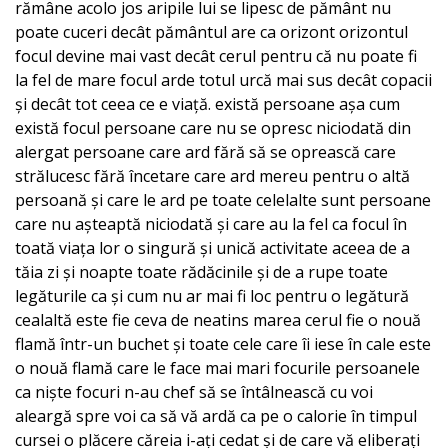
rămâne acolo jos aripile lui se lipesc de pământ nu
poate cuceri decât pământul are ca orizont orizontul
focul devine mai vast decât cerul pentru că nu poate fi
la fel de mare focul arde totul urcă mai sus decât copacii
și decât tot ceea ce e viață. există persoane așa cum
există focul persoane care nu se opresc niciodată din
alergat persoane care ard fără să se oprească care
strălucesc fără încetare care ard mereu pentru o altă
persoană și care le ard pe toate celelalte sunt persoane
care nu așteaptă niciodată și care au la fel ca focul în
toată viața lor o singură și unică activitate aceea de a
tăia zi și noapte toate rădăcinile și de a rupe toate
legăturile ca și cum nu ar mai fi loc pentru o legătură
cealaltă este fie ceva de neatins marea cerul fie o nouă
flamă într-un buchet și toate cele care îi iese în cale este
o nouă flamă care le face mai mari focurile persoanele
ca niște focuri n-au chef să se întâlnească cu voi
aleargă spre voi ca să vă ardă ca pe o calorie în timpul
cursei o plăcere căreia i-ați cedat și de care vă eliberați