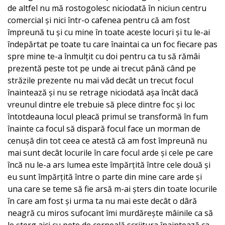
de altfel nu mă rostogolesc niciodată în niciun centru
comercial și nici într-o cafenea pentru că am fost
împreună tu și cu mine în toate aceste locuri și tu le-ai
îndepărtat pe toate tu care înaintai ca un foc fiecare pas
spre mine te-a înmulțit cu doi pentru ca tu să rămâi
prezentă peste tot pe unde ai trecut până când pe
străzile prezente nu mai văd decât un trecut focul
înaintează și nu se retrage niciodată așa încât dacă
vreunul dintre ele trebuie să plece dintre foc și loc
întotdeauna locul pleacă primul se transformă în fum
înainte ca focul să dispară focul face un morman de
cenușă din tot ceea ce atestă că am fost împreună nu
mai sunt decât locurile în care focul arde și cele pe care
încă nu le-a ars lumea este împărțită între cele două și
eu sunt împărțită între o parte din mine care arde și
una care se teme să fie arsă m-ai șters din toate locurile
în care am fost și urma ta nu mai este decât o dâră
neagră cu miros sufocant îmi murdărește mâinile ca să
le șterg aici cu pete de cerneală scriitura înaintează ca