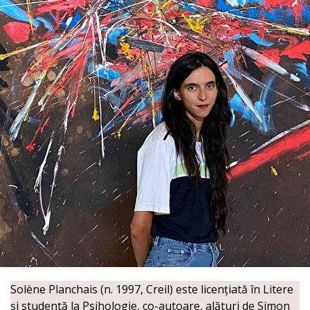
Solène Planchais (n. 1997, Creil) este licențiată în Litere
și studentă la Psihologie, co-autoare, alături de Simon