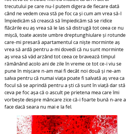
trecutului pe care nu-l putem digera de fiecare dată
când ne vedem ceva stă pe foc ca și cum am vrea să-l
împiedicăm să crească să împiedicăm să se ridice
flăcările eu aș vrea să le las să distrugă tot ceea ce nu
mișcă, toate aceste umbre dreptunghiulare și rotunde
care-mi presară apartamentul ca niște morminte aș
vrea să ardă pentru a-mi dovedi că nu sunt morminte
aș vrea să văd arzând tot ceea ce bravează timpul
rămânând acolo ani de zile în vreme ce tot ce-i viu se
pune în mișcare n-am mai fi decât noi două și ne-am
salva pentru că numai viața poate fi salvată aș vrea ca
focul să se aprindă pentru a ști că sunt în viață dar stă
ceva pe foc așa că o ascult pe prietena mea care îmi
vorbește despre mâncare zice că-i foarte bună n-are a
face dacă seara nu mai e la fel.