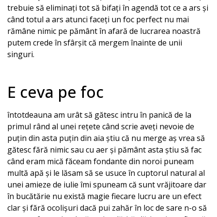
trebuie să eliminați tot să bifați în agendă tot ce a ars și
când totul a ars atunci faceți un foc perfect nu mai
rămâne nimic pe pământ în afară de lucrarea noastră
putem crede în sfârșit că mergem înainte de unii
singuri.
E ceva pe foc
întotdeauna am urât să gătesc intru în panică de la
primul rând al unei rețete când scrie aveți nevoie de
puțin din asta puțin din aia știu că nu merge aș vrea să
gătesc fără nimic sau cu aer și pământ asta știu să fac
când eram mică făceam fondante din noroi puneam
multă apă și le lăsam să se usuce în cuptorul natural al
unei amieze de iulie îmi spuneam că sunt vrăjitoare dar
în bucătărie nu există magie fiecare lucru are un efect
clar și fără ocolișuri dacă pui zahăr în loc de sare n-o să