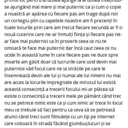
se ajungând mai mare și mai puternic ca și cum o copie
a noastră ar apărea cu fiecare pas am trage după noi
un cortegiu plin cu capetele noastre am fi prezenți în
toate locurile prin care am trecut fiecare secundă ar fi o
nouă cucerire care ne-ar înmulți ființa și fiecare pas ne-
ar face mai puternici ca în proverb ceea ce nu te
omoară te face mai puternic dar încă caut ceea ce nu
ucide în această lume în care fiecare pas ne duce spre
moarte am găsit doar că lucrurile care ucid devin mai
puternice văd focul care ne ia străzile pe care le
însemnează devin ale lui și numai ale lui nimeni nu mai
are acces la locurile impregnate de mirosul lui există
această consecință a trecerii focului mi-ar plăcea să
existe o consecință a trecerii mele pe pământ când trec
nu se petrece nimic este ca și cum
nimic
ar trece în locul
meu ce trebuie să faci pentru ca ceva să se petreacă
atunci când treci sunt filmulețe cu un tip pe internet
care coboară în stradă făcând giumbușlucuri și se