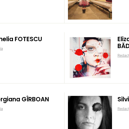
nelia FOTESCU
Eli
BĂD
ia
Redacț
rgiana GÎRBOAN
Sil
ia
Redacț