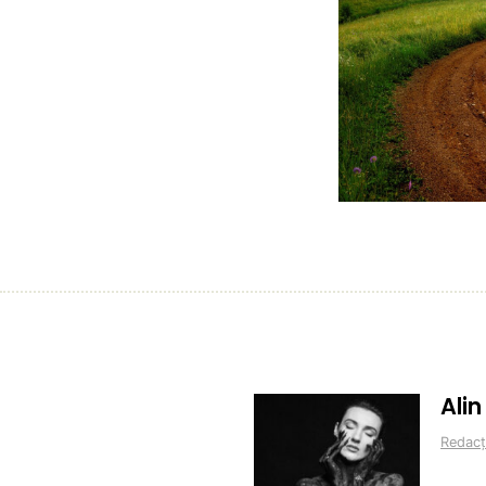
Ali
Redacț