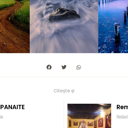
Citește și
n PANAITE
Rem
ia
Redacț