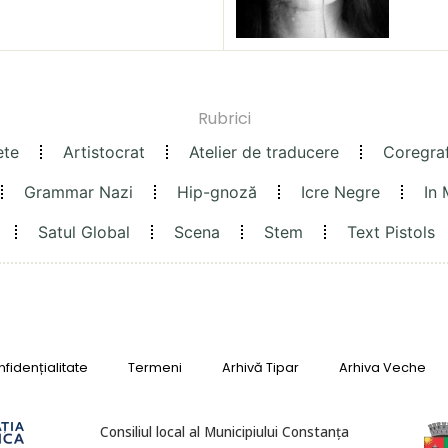
Rubrici
ete
Artistocrat
Atelier de traducere
Coregra
Grammar Nazi
Hip-gnoză
Icre Negre
In
Satul Global
Scena
Stem
Text Pistols
fidențialitate
Termeni
Arhivă Tipar
Arhiva Veche
Consiliul local al Municipiului Constanța