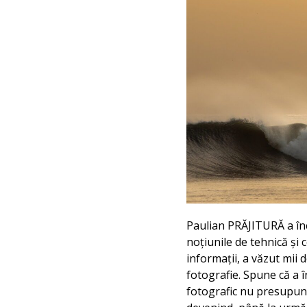
Paulian PRĂJITURĂ a înc
noțiunile de tehnică și 
informații, a văzut mii 
fotografie. Spune că a î
fotografic nu presupune