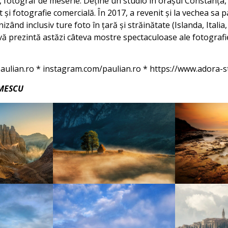
 fotograf de meserie. Deține un studio în orașul Constanța,
și fotografie comercială. În 2017, a revenit și la vechea sa 
nizând inclusiv ture foto în țară și străinătate (Islanda, Italia,
vă prezintă astăzi câteva mostre spectaculoase ale fotografie
paulian.ro * instagram.com/paulian.ro * https://www.adora-s
ĂMESCU