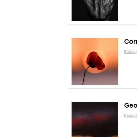
Cor
Redacț
Geo
Redacț