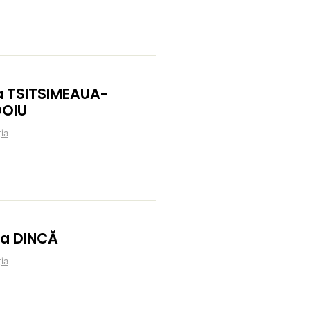
za TSITSIMEAUA-
OIU
ia
via DINCĂ
ia