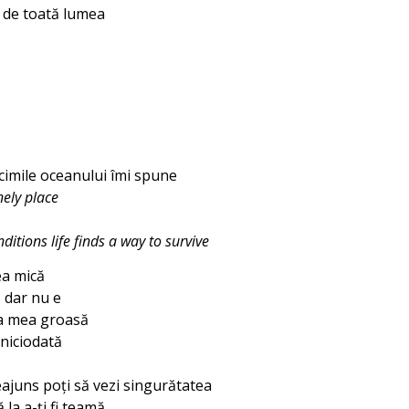
ă de toată lumea
cimile oceanului îmi spune
nely place
itions life finds a way to survive
ea mică
ă dar nu e
ra mea groasă
 niciodată
eajuns poţi să vezi singurătatea
la a-ți fi teamă