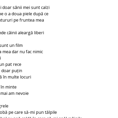
 doar sânii mei sunt calzi
 pe o a doua piele după ce
ntururi pe fruntea mea
de câinii aleargă liberi
sunt un film
a mea dar nu fac nimic
i
un pat rece
 doar puţin
ă în multe locuri
 în minte
 mai am nevoie
grele
sobă pe care să-mi pun tălpile