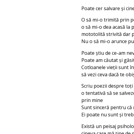
Poate cer salvare şi cin
O să mi-o trimită prin 
o să mi-o dea acasă la 
mototolită strivită dar
Nu o să mi-o arunce pu
Poate ştiu de ce-am ne
Poate am căutat şi găsi
Cotloanele vieţii sunt 
să vezi ceva dacă te obi
Scriu poezii despre toţi
o tentativă să se salvez
prin mine
Sunt sinceră pentru că 
Ei poate nu sunt şi treb
Există un peisaj psiholo
cineva care mă ţine de