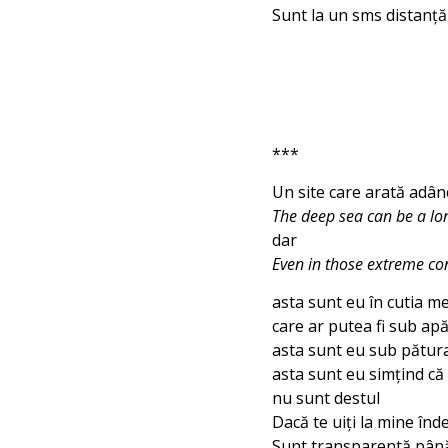
Sunt la un sms distanț
***
Un site care arată adân
The deep sea can be a lo
dar
Even in those extreme cond
asta sunt eu în cutia m
care ar putea fi sub ap
asta sunt eu sub pătu
asta sunt eu simţind că
nu sunt destul
Dacă te uiți la mine înd
Sunt transparentă până 