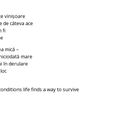
e vinişoare
e de câteva ace
 fi
ne
ea mică –
 niciodată mare
i în derulare
loc
nditions life finds a way to survive