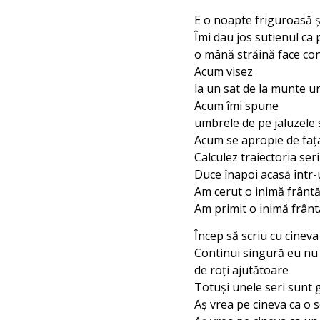
E o noapte friguroasă şi
Îmi dau jos sutienul ca
o mână străină face co
Acum visez
la un sat de la munte un
Acum îmi spune
umbrele de pe jaluzele 
Acum se apropie de faț
Calculez traiectoria seri
Duce înapoi acasă într-
Am cerut o inimă frântă
Am primit o inimă frânt
Încep să scriu cu cineva
Continui singură eu nu
de roți ajutătoare
Totuşi unele seri sunt 
Aş vrea pe cineva ca o 