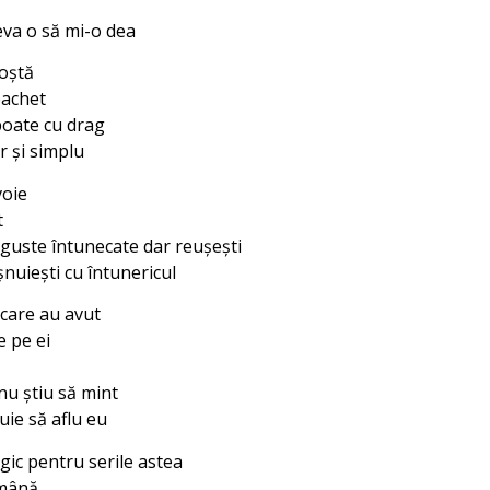
eva o să mi-o dea
poştă
pachet
 poate cu drag
r şi simplu
voie
t
înguste întunecate dar reuşeşti
şnuieşti cu întunericul
 care au avut
e pe ei
nu ştiu să mint
uie să aflu eu
gic pentru serile astea
 mână