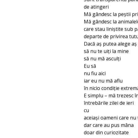
de atingeri
Mă gândesc la peştii pr
Mă gândesc la animalele
care stau liniştite sub
departe de privirea tut
Dacă aş putea alege aş
să nu te uiţi la mine
să nu mă asculți
Eu să
nu fiu aici
iar eu nu mă aflu
în nicio condiție extrem
E simplu – mă trezesc î
întrebările zilei de ieri
cu
aceiaşi oameni care nu 
dar care au pus mâna
doar din curiozitate