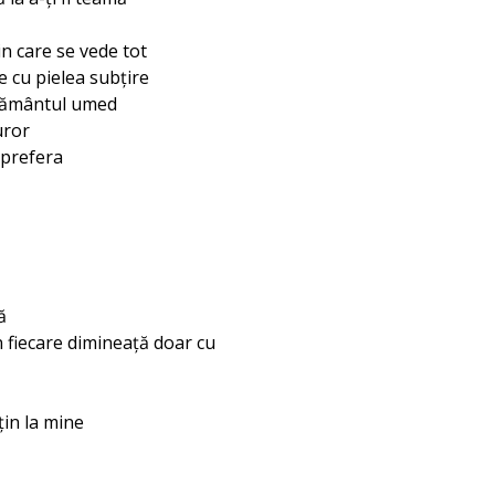
in care se vede tot
 cu pielea subțire
 pământul umed
uror
 prefera
ă
n fiecare dimineață doar cu
țin la mine