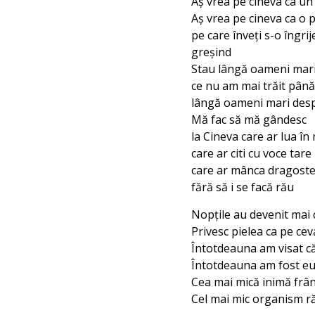
Aş vrea pe cineva ca un 
Aş vrea pe cineva ca o 
pe care înveți s-o îngrij
greşind
Stau lângă oameni mari
ce nu am mai trăit pân
lângă oameni mari desp
Mă fac să mă gândesc
la Cineva care ar lua în
care ar citi cu voce tare
care ar mânca dragoste
fără să i se facă rău
Nopţile au devenit mai c
Privesc pielea ca pe cev
Întotdeauna am visat c
Întotdeauna am fost e
Cea mai mică inimă frâ
Cel mai mic organism r