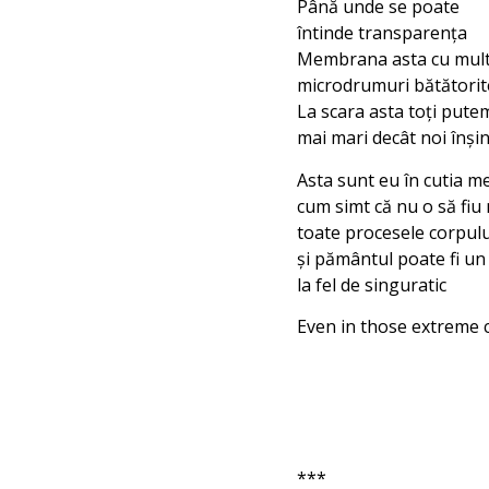
Până unde se poate
întinde transparența
Membrana asta cu mult
microdrumuri bătătorit
La scara asta toţi putem
mai mari decât noi înşi
Asta sunt eu în cutia m
cum simt că nu o să fiu
toate procesele corpulu
şi pământul poate fi un 
la fel de singuratic
Even in those extreme co
***