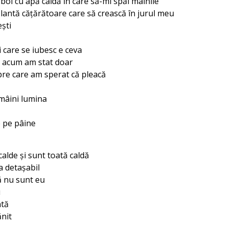
bol cu apă caldă în care să-mi spăl mâinile
plantă cățărătoare care să crească în jurul meu
eşti
 care se iubesc e ceva
ă acum am stat doar
re care am sperat că pleacă
 mâini lumina
 pe pâine
alde şi sunt toată caldă
a detaşabil
ă nu sunt eu
u
ntă
ănit