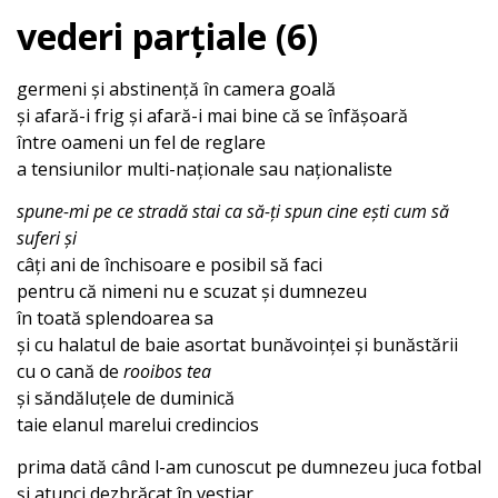
vederi parțiale (6)
germeni și abstinență în camera goală
și afară-i frig și afară-i mai bine că se înfășoară
între oameni un fel de reglare
a tensiunilor multi-naționale sau naționaliste
spune-mi pe ce stradă stai ca să-ți spun cine ești
cum să
suferi și
câți ani de închisoare e posibil să faci
pentru că nimeni nu e scuzat și dumnezeu
în toată splendoarea sa
și cu halatul de baie asortat bunăvoinței și bunăstării
cu o cană de
rooibos tea
și săndăluțele de duminică
taie elanul marelui credincios
prima dată când l-am cunoscut pe dumnezeu juca fotbal
și atunci dezbrăcat în vestiar