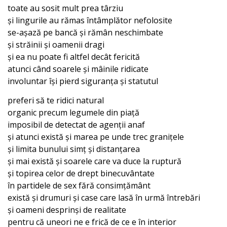
toate au sosit mult prea târziu
și lingurile au rămas întâmplător nefolosite
se-așază pe bancă și rămân neschimbate
și străinii și oamenii dragi
și ea nu poate fi altfel decât fericită
atunci când soarele și mâinile ridicate
involuntar își pierd siguranța și statutul
preferi să te ridici natural
organic precum legumele din piață
imposibil de detectat de agenții anaf
și atunci există și marea pe unde trec granițele
și limita bunului simț și distanțarea
și mai există și soarele care va duce la ruptură
și topirea celor de drept binecuvântate
în partidele de sex fără consimțământ
există și drumuri și case care lasă în urmă întrebări
și oameni desprinși de realitate
pentru că uneori ne e frică de ce e în interior