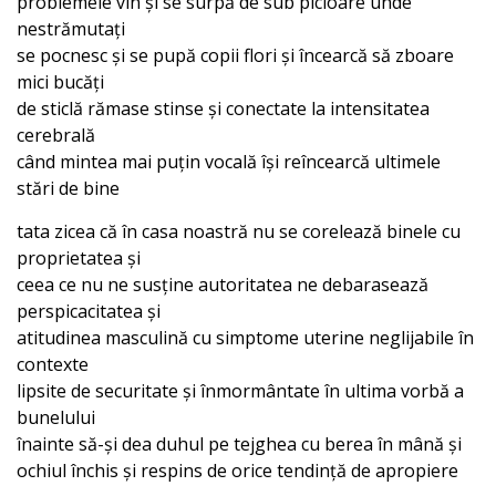
problemele vin și se surpă de sub picioare unde
nestrămutați
se pocnesc și se pupă copii flori și încearcă să zboare
mici bucăți
de sticlă rămase stinse și conectate la intensitatea
cerebrală
când mintea mai puțin vocală își reîncearcă ultimele
stări de bine
tata zicea că în casa noastră nu se corelează binele cu
proprietatea și
ceea ce nu ne susține autoritatea ne debarasează
perspicacitatea și
atitudinea masculină cu simptome uterine neglijabile în
contexte
lipsite de securitate și înmormântate în ultima vorbă a
bunelului
înainte să-și dea duhul pe tejghea cu berea în mână și
ochiul închis și respins de orice tendință de apropiere