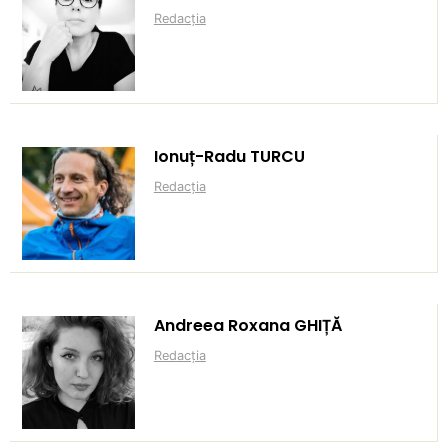
Redacția
Ionuț-Radu TURCU
Redacția
Andreea Roxana GHIȚĂ
Redacția