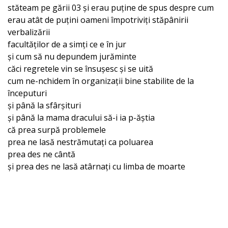
stăteam pe gării 03 și erau puține de spus despre cum
erau atât de puțini oameni împotriviți stăpânirii
verbalizării
facultăților de a simți ce e în jur
și cum să nu depundem jurăminte
căci regretele vin se însușesc și se uită
cum ne-nchidem în organizații bine stabilite de la
începuturi
și până la sfârșituri
și până la mama dracului să-i ia p-ăștia
că prea surpă problemele
prea ne lasă nestrămutați ca poluarea
prea des ne cântă
și prea des ne lasă atârnați cu limba de moarte