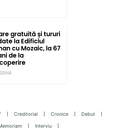
are gratuită și tururi
ate la Edificiul
an cu Mozaic, la 67
ni de la
coperire
 Stîngă
f
Creditorial
Cronice
Debut
 Memoriam
Interviu