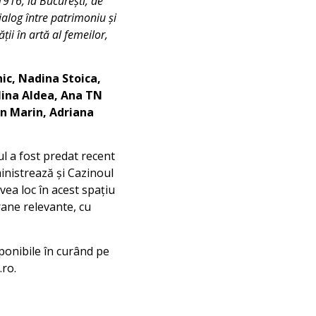
1916, la București, de
ialog între patrimoniu și
ii în artă al femeilor,
ic, Nadina Stoica,
lina Aldea, Ana TN
n Marin, Adriana
ul a fost predat recent
inistrează și Cazinoul
vea loc în acest spațiu
rane relevante, cu
sponibile în curând pe
.ro.