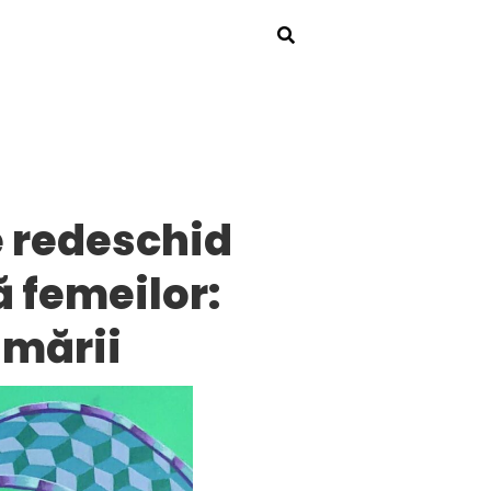
e redeschid
ă femeilor:
 mării