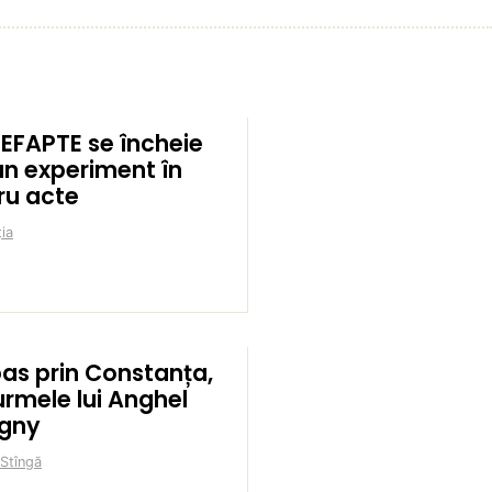
EFAPTE se încheie
un experiment în
ru acte
ia
pas prin Constanța,
urmele lui Anghel
igny
 Stîngă