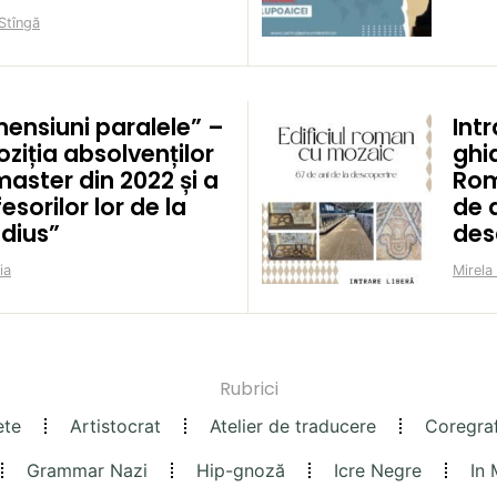
Stîngă
mensiuni paralele” –
Intr
ziția absolvenților
ghid
aster din 2022 și a
Rom
esorilor lor de la
de a
idius”
des
ia
Mirela
Rubrici
ete
Artistocrat
Atelier de traducere
Coregra
Grammar Nazi
Hip-gnoză
Icre Negre
In