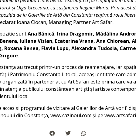
omânia în perioada interbelică. Asociația a fost înființată în anul 
Storck și Olga Greceanu, cu susținerea Reginei Maria. Prin acest d
ziția de la Galeriile de Artă din Constanța reafirmă rolul libertăț
eclarat Ioana Ciocan, Managing Partner Art Safari.
xpoziție sunt
Ana Bănică, Irina Dragomir, Mădălina Andron
Benera, Iuliana Vîslan, Ecaterina Vrana, Ana Chiorean, A
, Roxana Benea, Flavia Lupu, Alexandra Tudosia, Carme
Grigore
.
onstanța au trecut printr-un proces de reamenajare, iar spați
tății Patrimoniu Constanța Litoral, aceeași entitate care adm
 organizată în parteneriat cu Art Safari este prima care va a
în atenția publicului constănțean artiști și artiste contempo
entului local.
 acces și programul de vizitare al Galeriilor de Artă vor fi di
azinoului din Constanța, www.cazinoul.com și pe www.artsafari