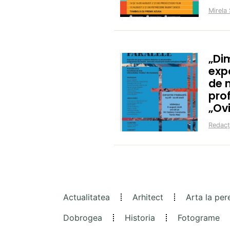
Mirela 
„Di
expo
de m
prof
„Ov
Redacț
Actualitatea
Arhitect
Arta la per
Dobrogea
Historia
Fotograme