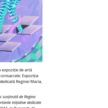
o expoziție de artă
 consacrate. Expoziția
a dedicată Reginei Maria,
ic susținută de Regina
tante inițiative dedicate