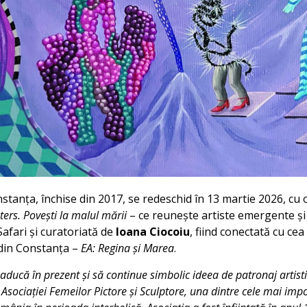
nstanța, închise din 2017, se redeschid în 13 martie 2026, cu 
ters. Povești la malul mării
– ce reunește artiste emergente și
Safari și curatoriată de
Ioana Ciocoiu
, fiind conectată cu ce
 din Constanța –
EA: Regina și Marea
.
 aducă în prezent și să continue simbolic ideea de patronaj artist
sociației Femeilor Pictore și Sculptore, una dintre cele mai impor