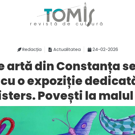
revistă de cultură
Redacția
Actualitatea
24-02-2026
de artă din Constanța s
 cu o expoziție dedicat
isters. Povești la malul