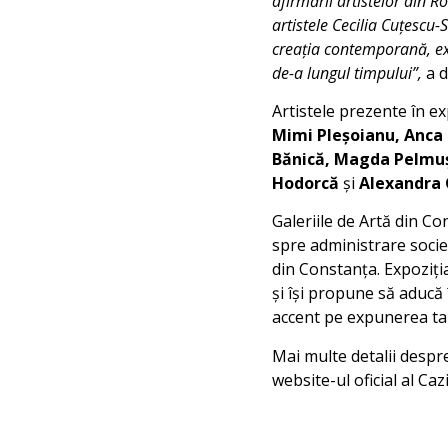
afirmării artistelor din R
artistele Cecilia Cuţescu-
creația contemporană, expo
de-a lungul timpului”,
a d
Artistele prezente în e
Mimi Pleșoianu, Anca 
Bănică, Magda Pelmuș
Hodorcă
și
Alexandra 
Galeriile de Artă din C
spre administrare socie
din Constanța. Expoziția
și își propune să aducă 
accent pe expunerea tal
Mai multe detalii despre
website-ul oficial al C