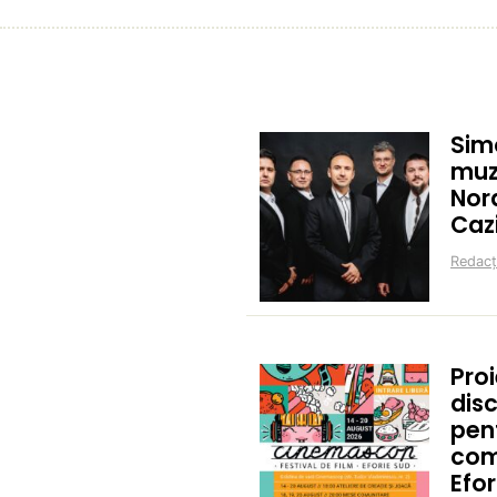
Sim
muz
Nor
Caz
Redacț
Proi
disc
pent
com
Efor