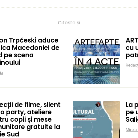
Citește și
on Trpčeski aduce
ART
ica Macedoniei de
cu 
d pe scena
pat
inoului
Redacț
ia
ecții de filme, silent
La 
o party, ateliere
pe 
ru copii și mese
Sal
unitare gratuite la
Mirela
ie Sud