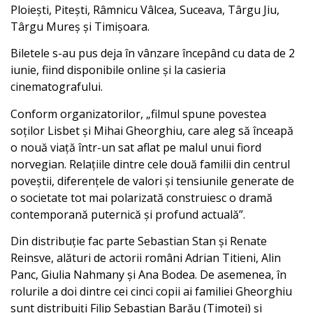
Ploieşti, Piteşti, Râmnicu Vâlcea, Suceava, Târgu Jiu,
Târgu Mureş și Timişoara.
Biletele s-au pus deja în vânzare începând cu data de 2
iunie, fiind disponibile online și la casieria
cinematografului.
Conform organizatorilor, „filmul spune povestea
soților Lisbet și Mihai Gheorghiu, care aleg să înceapă
o nouă viață într-un sat aflat pe malul unui fiord
norvegian. Relațiile dintre cele două familii din centrul
poveștii, diferențele de valori și tensiunile generate de
o societate tot mai polarizată construiesc o dramă
contemporană puternică și profund actuală”.
Din distribuție fac parte Sebastian Stan și Renate
Reinsve, alături de actorii români Adrian Titieni, Alin
Panc, Giulia Nahmany și Ana Bodea. De asemenea, în
rolurile a doi dintre cei cinci copii ai familiei Gheorghiu
sunt distribuiți Filip Sebastian Barău (Timotei) și