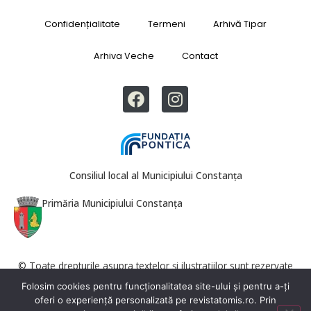
Confidențialitate
Termeni
Arhivă Tipar
Arhiva Veche
Contact
Consiliul local al Municipiului Constanța
Primăria Municipiului Constanța
© Toate drepturile asupra textelor și ilustrațiilor sunt rezervate
Revista Tomis. Reproducerea totală sau parțială este interzisă fără
Folosim cookies pentru funcționalitatea site-ului și pentru a-ți
acordul redacției.
oferi o experiență personalizată pe revistatomis.ro. Prin