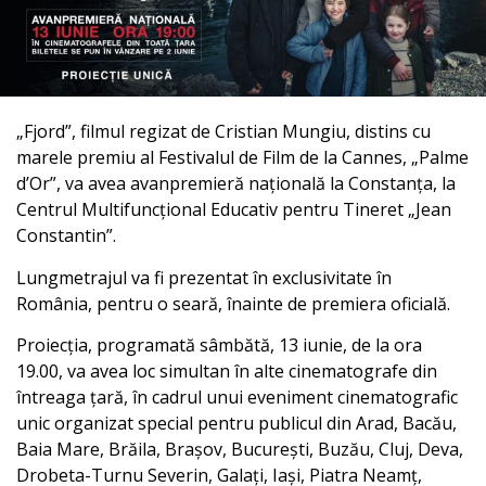
„Fjord”, filmul regizat de Cristian Mungiu, distins cu
marele premiu al Festivalul de Film de la Cannes, „Palme
d’Or”, va avea avanpremieră națională la Constanța, la
Centrul Multifuncțional Educativ pentru Tineret „Jean
Constantin”.
Lungmetrajul va fi prezentat în exclusivitate în
România, pentru o seară, înainte de premiera oficială.
Proiecția, programată sâmbătă, 13 iunie, de la ora
19.00, va avea loc simultan în alte cinematografe din
întreaga țară, în cadrul unui eveniment cinematografic
unic organizat special pentru publicul din Arad, Bacău,
Baia Mare, Brăila, Brașov, București, Buzău, Cluj, Deva,
Drobeta-Turnu Severin, Galați, Iaşi, Piatra Neamț,