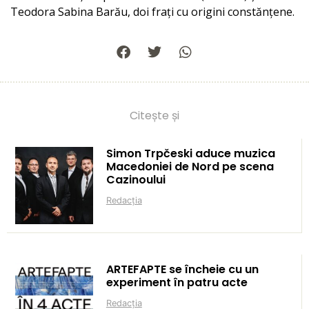
Teodora Sabina Barău, doi frați cu origini constănțene.
Citește și
Simon Trpčeski aduce muzica
Macedoniei de Nord pe scena
Cazinoului
Redacția
ARTEFAPTE se încheie cu un
experiment în patru acte
Redacția