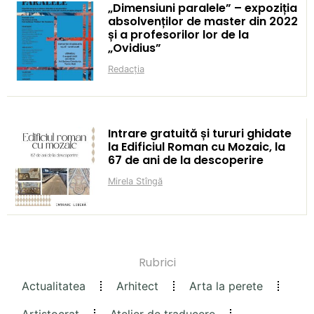
„Dimensiuni paralele” – expoziția
absolvenților de master din 2022
și a profesorilor lor de la
„Ovidius”
Redacția
Intrare gratuită și tururi ghidate
la Edificiul Roman cu Mozaic, la
67 de ani de la descoperire
Mirela Stîngă
Rubrici
Actualitatea
Arhitect
Arta la perete
Artistocrat
Atelier de traducere