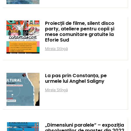
Proiecții de filme, silent disco
party, ateliere pentru copii și
mese comunitare gratuite la
Eforie Sud
Mirela Stîngă
La pas prin Constanța, pe
urmele lui Anghel Saligny
Mirela Stîngă
„Dimensiuni paralele” – expoziția
absolvenților de master din 2022