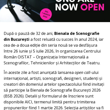
După o pauză de 32 de ani,
Bienala de Scenografie
din București
a fost reluată cu succes în anul 2024, iar
cea de-a doua ediție din seria nouă se va desfășura
între 26 iunie și 5 iulie 2026, în organizarea Centrului
Român OISTAT – Organizația Internațională a
Scenografilor, Tehnicienilor și Arhitecților de Teatru.
În aceste zile a fost anunțată lansarea
open call
-ului
internațional, artiști, scenografi, designeri, studenți și
creatori din domeniul artelor spectacolului fiind invitați
să participe la Bienala de Scenografie București 2026
(BSB 2026). Detalii și formularul de înscriere sunt
disponibile AICI, termenul limită pentru trimiterea
propunerilor fiind 1 martie 2026. Selecția artiștilor va fi