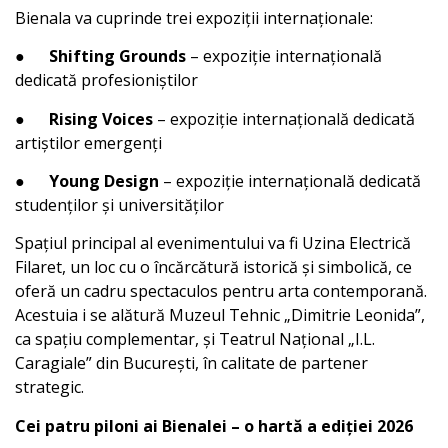
Bienala va cuprinde trei expoziții internaționale:
●
Shifting Grounds
– expoziție internațională
dedicată profesioniștilor
● Rising Voices
– expoziție internațională dedicată
artiștilor emergenți
●
Young Design
– expoziție internațională dedicată
studenților și universităților
Spațiul principal al evenimentului va fi Uzina Electrică
Filaret, un loc cu o încărcătură istorică și simbolică, ce
oferă un cadru spectaculos pentru arta contemporană.
Acestuia i se alătură Muzeul Tehnic „Dimitrie Leonida”,
ca spațiu complementar, și Teatrul Național „I.L.
Caragiale” din București, în calitate de partener
strategic.
Cei patru piloni ai Bienalei – o hartă a ediției 2026