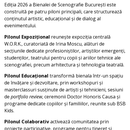
Ediția 2026 a Bienalei de Scenografie București este
construită pe patru piloni principali, care structurează
conținutul artistic, educațional și de dialog al
evenimentului.
Pilonul Expozițional
reunește expoziția centrală
W.O.R.K., curatoriată de Irina Moscu, alături de
secțiunile dedicate profesioniștilor, artiștilor emergenți,
studenților, teatrului pentru copii și ariilor tehnice ale
scenografiei, precum arhitectura și tehnologia teatrală.
Pilonul Educațional
transformă bienala într-un spațiu
de învățare și dezvoltare, prin workshopuri și
masterclassuri susținute de artiști și tehnicieni, sesiuni
de
portfolio review
, ceremonii Doctor Honoris Causa și
programe dedicate copiilor și familiilor, reunite sub BSB
Kids.
Pilonul Colaborativ
activează comunitatea prin
proiecte participative, programe pentru tineret și