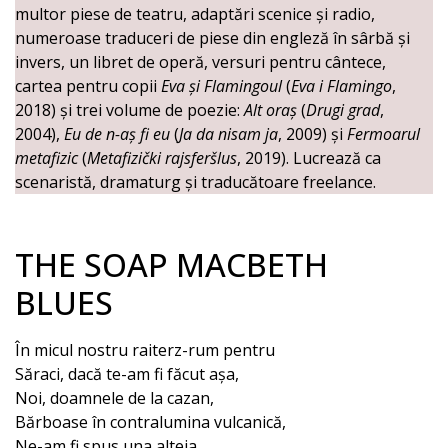
multor piese de teatru, adaptări scenice și radio,
numeroase traduceri de piese din engleză în sârbă și
invers, un libret de operă, versuri pentru cântece,
cartea pentru copii
Eva și Flamingoul
(
Eva i Flamingo
,
2018) și trei volume de poezie:
Alt oraș
(
Drugi grad
,
2004),
Eu de n-aș fi eu
(
Ja da nisam ja
, 2009) și
Fermoarul
metafizic
(
Metafizički rajsferšlus
, 2019). Lucrează ca
scenaristă, dramaturg și traducătoare freelance.
THE SOAP MACBETH
BLUES
În micul nostru raiterz-rum pentru
Săraci, dacă te-am fi făcut așa,
Noi, doamnele de la cazan,
Bărboase în contralumina vulcanică,
Ne-am fi spus una alteia