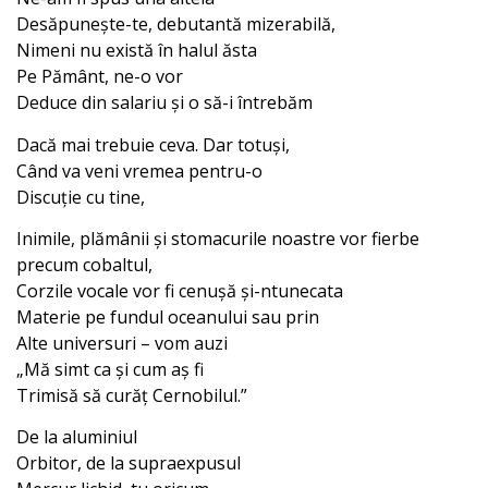
Desăpunește-te, debutantă mizerabilă,
Nimeni nu există în halul ăsta
Pe Pământ, ne-o vor
Deduce din salariu și o să-i întrebăm
Dacă mai trebuie ceva. Dar totuși,
Când va veni vremea pentru-o
Discuție cu tine,
Inimile, plămânii și stomacurile noastre vor fierbe
precum cobaltul,
Corzile vocale vor fi cenușă și-ntunecata
Materie pe fundul oceanului sau prin
Alte universuri – vom auzi
„Mă simt ca și cum aș fi
Trimisă să curăț Cernobilul.”
De la aluminiul
Orbitor, de la supraexpusul