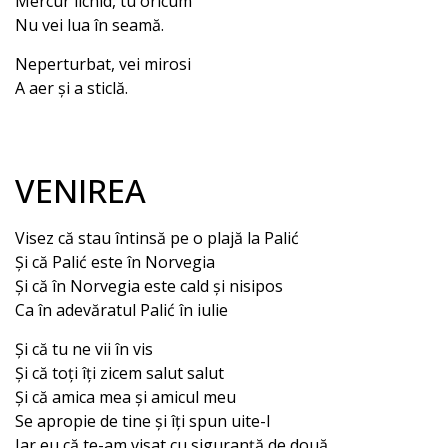
Mercur lichid, tu oricum
Nu vei lua în seamă.
Neperturbat, vei mirosi
A aer și a sticlă.
VENIREA
Visez că stau întinsă pe o plajă la Palić
Și că Palić este în Norvegia
Și că în Norvegia este cald și nisipos
Ca în adevăratul Palić în iulie
Și că tu ne vii în vis
Și că toți îți zicem salut salut
Și că amica mea și amicul meu
Se apropie de tine și îți spun uite-l
Iar eu că te-am visat cu siguranță de două