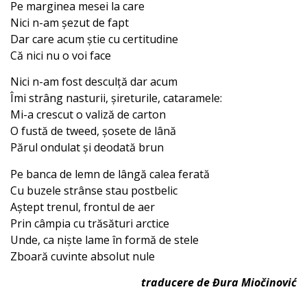
Pe marginea mesei la care
Nici n-am șezut de fapt
Dar care acum știe cu certitudine
Că nici nu o voi face
Nici n-am fost desculță dar acum
Îmi strâng nasturii, șireturile, cataramele:
Mi-a crescut o valiză de carton
O fustă de tweed, șosete de lână
Părul ondulat și deodată brun
Pe banca de lemn de lângă calea ferată
Cu buzele strânse stau postbelic
Aștept trenul, frontul de aer
Prin câmpia cu trăsături arctice
Unde, ca niște lame în formă de stele
Zboară cuvinte absolut nule
traducere de Đura Miočinović