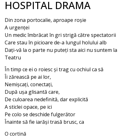
HOSPITAL DRAMA
Din zona portocalie, aproape roșie
A urgenței
Un medic îmbrăcat în gri strigă către spectatorii
Care stau în picioare de-a lungul holului alb
Dați-vă la o parte nu puteți sta aici nu suntem la
Teatru
În timp ce ei o roiesc și trag cu ochiul ca să
Îi zărească pe ai lor,
Nemișcați, conectați,
După ușa glisantă care,
De culoarea nedefinită, dar explicită
A sticlei opace, pe ici
Pe colo se deschide fulgerător
Înainte să fie iarăși trasă brusc, ca
O cortină