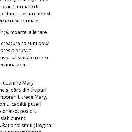
a divină, urmată de
losit mai ales în context
 de excese formale.
inţă, moarte, alienare.
i creatura sa sunt două
expresia brută a
 uşor să simtă cu cine e
 recunoaştem
nei doamne Mary
e şi părţi din trupuri
emporanii, crede Mary,
, omul capătă puteri
ionat-o, posibil,
 slab curent.
. Raţionalismul şi logica