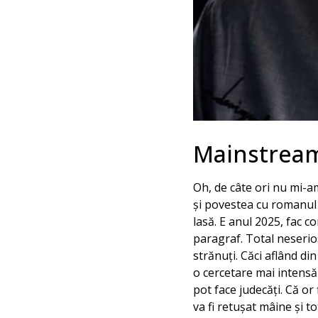
Mainstream 
Oh, de câte ori nu mi-a
şi povestea cu romanul m
lasă. E anul 2025, fac c
paragraf. Total neserios
strănuţi. Căci aflând di
o cercetare mai intensă ş
pot face judecăţi. Că or 
va fi retuşat mâine şi to