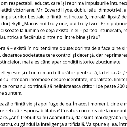
n om respectabil, educat, care îşi reprimă impulsurile întunec
tăţii victoriene. Mr. Edward Hyde, dublul său, dimpotrivă, 
impulsurilor bestiale: o fiinţă instinctuală, imorală, lipsită 
 lui Jekyll: „Man is not truly one, but truly two.” Prin poţiunea
, ci scoate la lumină ce deja exista în el – partea întunecată, 
ăuntrică a fiecăruia dintre noi între bine şi rău?
ală – există în noi tendinţe opuse: dorinţa de a face bine şi 
, deoarece societatea cere control şi decenţă, dar reprimare
nstinctelor, mai ales când apar condiţii istorice zbuciumate.
lley este şi el un roman tulburător pentru că, la fel ca
Dr. J
 cu întrebări incomode despre identitate, moralitate, limitel
de ce romanul continuă să neliniştească cititorii de peste 200
ine suntem.
ază o fiinţă vie şi apoi fuge de ea. În acest moment, cine e 
are refuză responsabilitatea? Creatura nu e rea de la început
are. „Ar fi trebuit să fiu Adamul tău, dar sunt mai degrabă în
stru, cu gândul la inteligenţa artificială. Va spune şi ea, înt