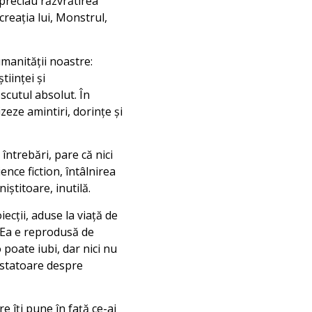
preciau răzvrătirea
creaţia lui, Monstrul,
umanităţii noastre:
tiinţei şi
scutul absolut. În
zeze amintiri, dorinţe şi
întrebări, pare că nici
nce fiction, întâlnirea
iştitoare, inutilă.
ecţii, aduse la viaţă de
s. Ea e reprodusă de
poate iubi, dar nici nu
astatoare despre
e îţi pune în faţă ce-ai