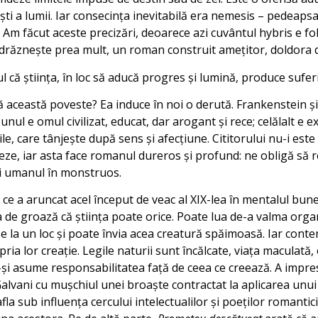
eşti a lumii. Iar consecinţa inevitabilă era nemesis – pedeaps
i. Am făcut aceste precizări, deoarece azi cuvântul hybris e fo
îndrăzneşte prea mult, un roman construit ameţitor, doldora
l că ştiinţa, în loc să aducă progres şi lumină, produce sufer
tă această poveste? Ea induce în noi o derută. Frankenstein ş
: unul e omul civilizat, educat, dar arogant şi rece; celălalt e 
le, care tânjeşte după sens şi afecţiune. Cititorului nu-i este
eze, iar asta face romanul dureros şi profund: ne obligă să
i umanul în monstruos.
ce a aruncat acel început de veac al XIX-lea în mentalul bu
a de groază că ştiinţa poate orice. Poate lua de-a valma organ
e la un loc şi poate învia acea creatură spăimoasă. Iar cont
ria lor creaţie. Legile naturii sunt încălcate, viaţa maculată
-şi asume responsabilitatea faţă de ceea ce creează. A impres
Galvani cu muşchiul unei broaşte contractat la aplicarea unui
a sub influenţa cercului intelectualilor şi poeţilor romantici