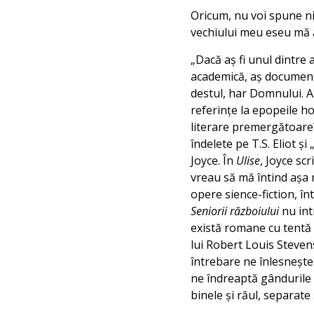
Oricum, nu voi spune nim
vechiului meu eseu mă aj
„Dacă aş fi unul dintre
academică, aş documenta
destul, har Domnului. Aş
referinţe la epopeile ho
literare premergătoare? 
îndelete pe T.S. Eliot ş
Joyce. În
Ulise
, Joyce sc
vreau să mă întind aşa 
opere sience-fiction, înt
Seniorii războiului
nu intr
există romane cu tentă
lui Robert Louis Steven
întrebare ne înlesneşte
ne îndreaptă gândurile 
binele şi răul, separate