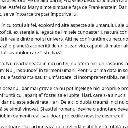
gna acestora. Pe de altă parte,
Prometeu descătuşat
arată că a
vine. Astfel că Mary simte simpatie faţă de Frankenstein. Dar 
 se va întoarce treptat împotriva lui.
 în cu totul alt fel, explorând alte aspecte ale umanului, ale 
ofică, existenţială, legată de limitele cunoaşterii, natura conş
rii reale dintre noi şi univers. Aici ne confruntăm cu necuno
ază o planetă acoperită de un ocean viu, capabil să materiali
l savanţilor care îl studiază.
 Nu reacţionează în nici un fel, nu oferă nici un răspuns la 
ăm. Nu „răspunde” în termeni umani. Pentru prima dată în scie
 nu e fascinantă sau triumfătoare, ci incomprehensibilă, nelin
oceanul, dar mai grav e că nu pot înţelege nici propriile proi
nfruntă cu „apariţia” fostei sale iubite, Hari, care s-a sinuci
ar nu este adevărata Hari. De aici o dublă traumă: nici nu o 
ă se simtă vinovat. Şi astfel romanul devine o adnotare dev
iubim oamenii reali sau doar proiecţiile noastre despre ei?
uvoitoare. Dar acţionează ca o oglindă psihologică totală, car