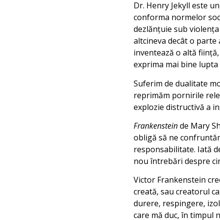
Dr. Henry Jekyll este u
conforma normelor socie
dezlănţuie sub violenţa 
altcineva decât o parte a
inventează o altă fiinţă
exprima mai bine lupta l
Suferim de dualitate mor
reprimăm pornirile rele
explozie distructivă a i
Frankenstein
de Mary She
obligă să ne confruntăm
responsabilitate. Iată 
nou întrebări despre c
Victor Frankenstein cree
creată, sau creatorul c
durere, respingere, izol
care mă duc, în timpul no