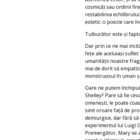
cosmică) sau ordinii fir
restabilirea echilibrulu
estetic: o poezie care 
Tulburător este şi faptu
Dar prin ce ne mai inci
feţe ale aceluiaşi suflet
umanităţii noastre fragi
mai de dorit să empatiz
monstruosul în uman ş
Oare ne putem închipui 
Shelley? Pare să fie cev
omeneşti, le poate coas
simt oroare faţă de prop
demiurgice, dar fără să
experimentul lui Luigi 
Premergător, Mary se afl