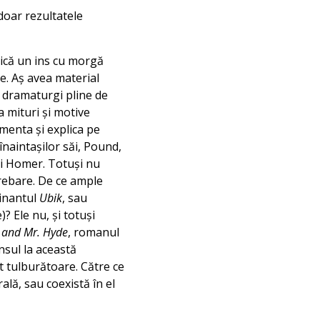
doar rezultatele
dică un ins cu morgă
e. Aş avea material
i dramaturgi pline de
a mituri şi motive
umenta şi explica pe
înaintaşilor săi, Pound,
i Homer. Totuşi nu
rebare. De ce ample
cinantul
Ubik
, sau
? Ele nu, şi totuşi
l and Mr. Hyde
, romanul
nsul la această
t tulburătoare. Către ce
lă, sau coexistă în el