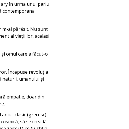
Mary în urma unui pariu
abă contemporana
ar m-ai părăsit. Nu sunt
t al vieţii lor, acelaşi
şi omul care a făcut-o
ror. Începuse revoluţia
i naturii, umanului şi
fără empatie, doar din
re.
antic, clasic (grecesc):
 cosmică, să se creadă
ă zeiţei Dike (Justiţia