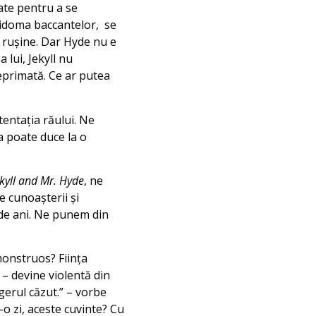
ate pentru a se
aidoma baccantelor, se
de ruşine. Dar Hyde nu e
 lui, Jekyll nu
reprimată. Ce ar putea
tentaţia răului. Ne
a poate duce la o
ekyll and Mr. Hyde
, ne
e cunoaşterii şi
 de ani. Ne punem din
monstruos? Fiinţa
 – devine violentă din
gerul căzut.” – vorbe
r-o zi, aceste cuvinte? Cu