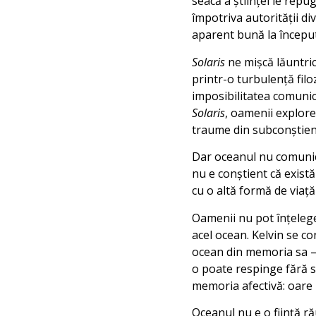
seacă a ştiinţei le repu
împotriva autorităţii di
aparent bună la început,
Solaris
ne mişcă lăuntric
printr-o turbulenţă filoz
imposibilitatea comunică
Solaris
, oamenii explore
traume din subconştientu
Dar oceanul nu comunică.
nu e conştient că exist
cu o altă formă de viaţă
Oamenii nu pot înţelege 
acel ocean. Kelvin se co
ocean din memoria sa – d
o poate respinge fără s
memoria afectivă: oare 
Oceanul nu e o fiinţă ră