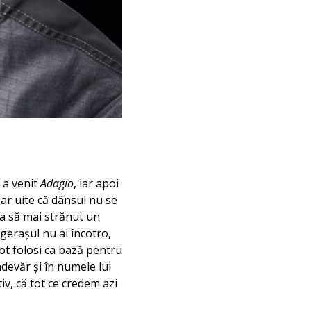
 a venit
Adagio
, iar apoi
Dar uite că dânsul nu se
 ca să mai strănut un
ngeraşul nu ai încotro,
pot folosi ca bază pentru
adevăr şi în numele lui
tiv, că tot ce credem azi