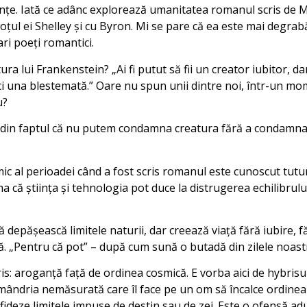
inţe. Iată ce adânc explorează umanitatea romanul scris de 
soţul ei Shelley şi cu Byron. Mi se pare că ea este mai degr
ri poeţi romantici.
ura lui Frankenstein? „Ai fi putut să fii un creator iubitor, d
ci una blestemată.” Oare nu spun unii dintre noi, într-un momen
u?
din faptul că nu putem condamna creatura fără a condamna 
c al perioadei când a fost scris romanul este cunoscut tutu
ma că ştiinţa şi tehnologia pot duce la distrugerea echilibrulu
 depăşească limitele naturii, dar creează viaţă fără iubire, 
ică. „Pentru că pot” – după cum sună o butadă din zilele noast
is: aroganţă faţă de ordinea cosmică. E vorba aici de hybrisul 
ândria nemăsurată care îl face pe un om să încalce ordinea
fideze limitele impuse de destin sau de zei. Este o ofensă adus