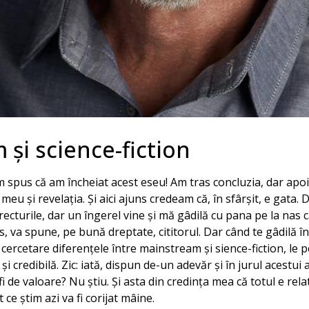
şi science-fiction
m spus că am încheiat acest eseu! Am tras concluzia, dar apoi
eu şi revelaţia. Şi aici ajuns credeam că, în sfârşit, e gata. 
orecturile, dar un îngerel vine şi mă gâdilă cu pana pe la nas
, va spune, pe bună dreptate, cititorul. Dar când te gâdilă î
n cercetare diferenţele între mainstream şi sience-fiction, le 
i credibilă. Zic: iată, dispun de-un adevăr şi în jurul acestui 
fi de valoare? Nu ştiu. Şi asta din credinţa mea că totul e rela
t ce ştim azi va fi corijat mâine.