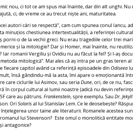
ic nou, ci tot ce am spus mai înainte, dar din alt unghi. Nu 
ută, ci, de vreme ce au trecut nişte ani, maturitatea.
 acei autori cári se respectă”, cam cum spunea conul Iancu, a
 minuţios chestiunea intertextualităţii, a referinţei cultural
 porni-o de la vechii greci. Nu erau tragediile celor trei mar
merice şi la mitologie? Dar şi Homer, mai înainte, nu reutiliz
Iar romanii Vergiliu şi Ovidiu nu au făcut la fel? Şi l-aş doc
i „metoda mitologică”. Mai ales că aş intra pe un gras teren al 
rie fiecare capitol având ca referinţă episoadele din
Odiseea
lu
mult, însă gândindu-mă la asta, îmi apare o emoţionantă înt
re care ciclurile lui Asimov, sau seria
Dune
, ori, de ce nu, fas
ă în corpul cultural al lumii noastre (adică nu devin referinţe)
 SF care au pătruns.
Frankenstein
, spre exemplu. Sau
Dr. Jekyl
son. Ori
Solaris
al lui Stanislav Lem. Ce le deosebeşte? Răspu
 înţelegerea unor taine ale literaturii. Romanele acestea sun
romanul lui Stevenson? Este omul o monolitică entitate mora
 şi antagonice?