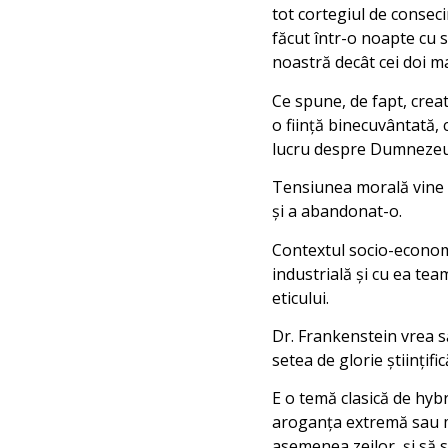
tot cortegiul de consec
făcut într-o noapte cu 
noastră decât cei doi ma
Ce spune, de fapt, creat
o fiinţă binecuvântată, 
lucru despre Dumneze
Tensiunea morală vine 
şi a abandonat-o.
Contextul socio-economi
industrială şi cu ea tea
eticului.
Dr. Frankenstein vrea să
setea de glorie ştiinţif
E o temă clasică de hybr
aroganţa extremă sau m
asemenea zeilor, şi să s