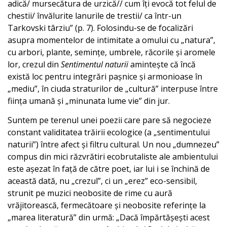
adică/ mursecătura de urzică// cum îți evocă tot felul de
chestii/ învălurite lanurile de trestii/ ca într-un
Tarkovski târziu” (p. 7). Folosindu-se de focalizări
asupra momentelor de intimitate a omului cu „natura”,
cu arbori, plante, semințe, umbrele, răcorile și aromele
lor, crezul din
Sentimentul naturii
amintește că încă
există loc pentru integrări pașnice și armonioase în
„mediu”, în ciuda straturilor de „cultură” interpuse între
ființa umană și „minunata lume vie” din jur.
Suntem pe terenul unei poezii care pare să negocieze
constant validitatea trăirii ecologice (a „sentimentului
naturii”) între afect și filtru cultural. Un nou „dumnezeu”
compus din mici răzvrătiri ecobrutaliste ale ambientului
este așezat în față de către poet, iar lui i se închină de
această dată, nu „crezul”, ci un „erez” eco-sensibil,
strunit pe muzici neobosite de rime cu aură
vrăjitorească, fermecătoare și neobosite referințe la
„marea literatură” din urmă: „Dacă împărtășești acest