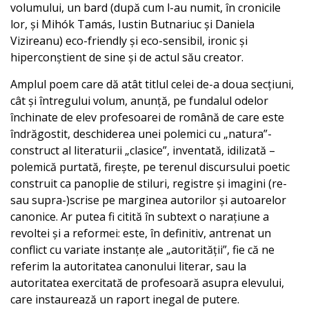
volumului, un bard (după cum l-au numit, în cronicile
lor, și Mihók Tamás, Iustin Butnariuc și Daniela
Vizireanu) eco-friendly și eco-sensibil, ironic și
hiperconștient de sine și de actul său creator.
Amplul poem care dă atât titlul celei de-a doua secțiuni,
cât și întregului volum, anunță, pe fundalul odelor
închinate de elev profesoarei de română de care este
îndrăgostit, deschiderea unei polemici cu „natura”-
construct al literaturii „clasice”, inventată, idilizată –
polemică purtată, firește, pe terenul discursului poetic
construit ca panoplie de stiluri, registre și imagini (re-
sau supra-)scrise pe marginea autorilor și autoarelor
canonice. Ar putea fi citită în subtext o narațiune a
revoltei și a reformei: este, în definitiv, antrenat un
conflict cu variate instanțe ale „autorității”, fie că ne
referim la autoritatea canonului literar, sau la
autoritatea exercitată de profesoară asupra elevului,
care instaurează un raport inegal de putere.