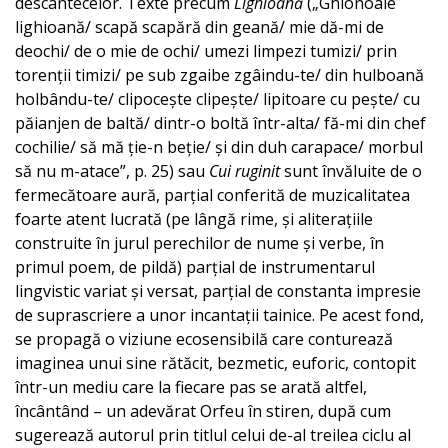
descântecelor. Texte precum
Lighioană
(„Ghionoaie
lighioană/ scapă scapără din geană/ mie dă-mi de
deochi/ de o mie de ochi/ umezi limpezi tumizi/ prin
torenții timizi/ pe sub zgaibe zgâindu-te/ din hulboană
holbându-te/ clipocește clipește/ lipitoare cu pește/ cu
păianjen de baltă/ dintr-o boltă într-alta/ fă-mi din chef
cochilie/ să mă ție-n beție/ și din duh carapace/ morbul
să nu m-atace”, p. 25) sau
Cui ruginit
sunt învăluite de o
fermecătoare aură, parțial conferită de muzicalitatea
foarte atent lucrată (pe lângă rime, și aliterațiile
construite în jurul perechilor de nume și verbe, în
primul poem, de pildă) parțial de instrumentarul
lingvistic variat și versat, parțial de constanta impresie
de suprascriere a unor incantații tainice. Pe acest fond,
se propagă o viziune ecosensibilă care conturează
imaginea unui sine rătăcit, bezmetic, euforic, contopit
într-un mediu care la fiecare pas se arată altfel,
încântând – un adevărat Orfeu în stiren, după cum
sugerează autorul prin titlul celui de-al treilea ciclu al