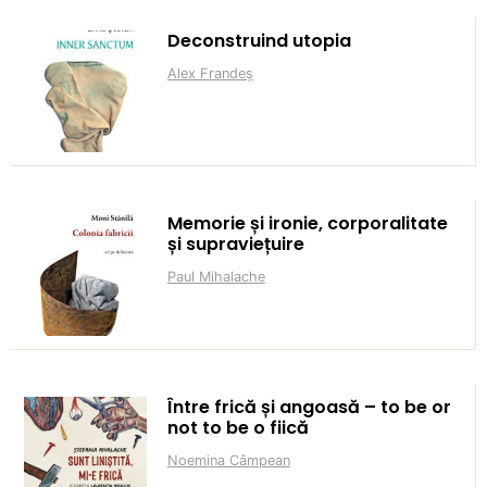
Deconstruind utopia
Alex Frandeș
Memorie și ironie, corporalitate
și supraviețuire
Paul Mihalache
Între frică și angoasă – to be or
not to be o fiică
Noemina Câmpean