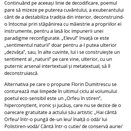
Continuând pe aceeași linie de decodificare, poemul
pare să mizeze pe puterea cuvântului, a exuberantului
cânt de a destabiliza tradiția din interior, deconstruind-
o întocmai prin stăpânirea cu măiestrie a propriilor ei
instrumente, pentru a lasă loc impunerii unei
paradigme reconfigurate. „Elevul” învață ce este
„sentimentul naturii” doar pentru a-l putea ulterior
„dezvăța”, sau, în alte cuvinte, lui i se construiește un
sentiment al „naturii” pe care vine, ulterior, cu un
puternic arsenal intertextual și metatextual, să îl
deconstruiască.
Alternativa pe care o propune Florin Dumitrescu se
conturează mai limpede în ultimul ciclu al volumului:
poetul eco-sensibil este un „Orfeu în stiren”,
hiperconștient, ironic și jucăuș, care nu se dezice de o
oarecare gratuitate a actului său artistic: „Hai cântă
Orfeu/ într-o pungă de-un leu/ înalță o odă/ lui
Polistiren-vodă/ Cântă într-o cutie/ de conservă aurie/