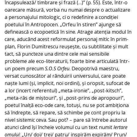
încapsulează/ timbrare și frază (…)” (p. 55). Este, într-o
oarecare măsură, vorba nu numai despre o actualizare
a personajului mitologic, ci o redefinire a condiției
poetului în Antropocen. „Orfeu în stiren” ajunge să
definească o ecopoetică în sine. Atrage atenția modul în
care, aducând acest reformulat personaj mitic în prim-
plan, Florin Dumitrescu reușește, cu subtilitate și mult
tact, să puncteze una dintre cele mai sensibile
probleme ale eco-literaturii, foarte bine articulată într-
un poem precum
S.O.S Orfeu
. Deopotrivă maestru,
versat cunoscător al rânduirii universului, care poate
naște lumi (și, implicit, noi ordini), și oropsit, sufocat de
a lor (incert referentul) „meta-ironie”, „post-kitsch”,
„meta-râs de miștouri”, și „post-prins de apropouri”,
poetul înalță eco-ode care, totuși, nu se pot ambiționa
să îndrepte, să repare, să schimbe pe cont propriu la
nivel sistemic ceva. Sau pot? – pare să întrebe autorul
atunci când își încheie volumul cu un text numit
Iertare
omului
: „Un/ doi/ trei/ patru/ inspirăm expirăm/ Prun/