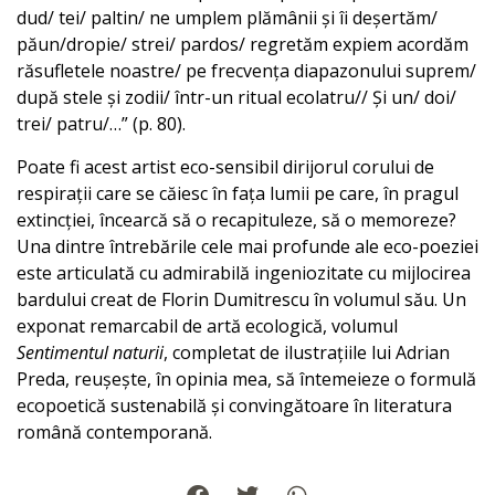
dud/ tei/ paltin/ ne umplem plămânii și îi deșertăm/
păun/dropie/ strei/ pardos/ regretăm expiem acordăm
răsufletele noastre/ pe frecvența diapazonului suprem/
după stele și zodii/ într-un ritual ecolatru// Și un/ doi/
trei/ patru/…” (p. 80).
Poate fi acest artist eco-sensibil dirijorul corului de
respirații care se căiesc în fața lumii pe care, în pragul
extincției, încearcă să o recapituleze, să o memoreze?
Una dintre întrebările cele mai profunde ale eco-poeziei
este articulată cu admirabilă ingeniozitate cu mijlocirea
bardului creat de Florin Dumitrescu în volumul său. Un
exponat remarcabil de artă ecologică, volumul
Sentimentul naturii
, completat de ilustrațiile lui Adrian
Preda, reușește, în opinia mea, să întemeieze o formulă
ecopoetică sustenabilă și convingătoare în literatura
română contemporană.