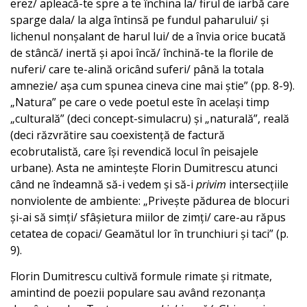
erez/ apleacă-te spre a te închina la/ firul de iarbă care
sparge dala/ la alga întinsă pe fundul paharului/ și
lichenul nonșalant de harul lui/ de a învia orice bucată
de stâncă/ inertă și apoi încă/ închină-te la florile de
nuferi/ care te-alină oricând suferi/ până la totala
amnezie/ așa cum spunea cineva cine mai știe” (pp. 8-9).
„Natura” pe care o vede poetul este în același timp
„culturală” (deci concept-simulacru) și „naturală”, reală
(deci răzvrătire sau coexistență de factură
ecobrutalistă, care își revendică locul în peisajele
urbane). Asta ne amintește Florin Dumitrescu atunci
când ne îndeamnă să-i vedem și să-i
privim
intersecțiile
nonviolente de ambiente: „Privește pădurea de blocuri
și-ai să simți/ sfâșietura miilor de zimți/ care-au răpus
cetatea de copaci/ Geamătul lor în trunchiuri și taci” (p.
9).
Florin Dumitrescu cultivă formule rimate și ritmate,
amintind de poezii populare sau având rezonanța