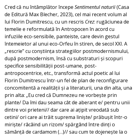
Cred că nu întâmplător începe
Sentimentul naturii
(Casa
de Editură Max Blecher, 2023), cel mai recent volum al
lui Florin Dumitrescu, cu un rescris
Crez
: rugăciunea de
temelie e reformulată în Antropocen în acord cu
infuziile eco-sensibile, panteiste, care devin gestul
întemeietor al unui eco-Orfeu în stiren, de secol XXI. A
„rescrie” cu conștiința strategiilor postmodernismului,
după postmodernism, însă cu substraturi și scopuri
specifice sensibilității post-umane, post-
antropocentrice, etc., transformă actul poetic al lui
Florin Dumitrescu într-un fel de plan de reconfigurare
concomitentă a realității și a literaturii, una din alta, una
prin alta: „Eu cred că Dumnezeu ne vorbește prin
plante/ Da îmi dau seama cât de aberant e/ pentru unii
dintre voi prieteni// dar care ai ațipit vreodată sub
cetini/ ori care ai trăit suprema liniște/ prăbușit într-o
miriște/ râcâind un rizom/ spărgând între dinți o
sămânță de cardamom (…)// sau cum te dojenește la o