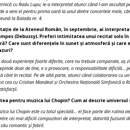
ernică cu Radu Lupu; le-a interpretat atunci când l-am ascultat pe
de a veni el pentru prima oară la unul dintre concertele mele, câ
reună la Balada nr. 4.
tație de la Ateneul Român, în septembrie, ai interpretat
tampes (Debussy). Preferi intimitatea unui recital solo în
ră? Care sunt diferențele în sunet și atmosferă și care 
azuri?
t două experiențe foarte diferite, care nu trebuie comparate, aș zi
depinde doar de tine, e o provocare, o responsabilitate dificilă… 
ă cânt în recital. Pe de altă parte, atunci când colaborarea cu un 
ost cea cu Cristian Mandeal și Orchestra Națională Simfonică a R
tisfacții.
ea pentru muzica lui Chopin? Cum ai descrie universul s
zica lui Chopin este cu totul specială… el face parte din rutina vie
tre cei mai dificili compozitori de interpretat, datorită fuziunii 
său romantic și febril.