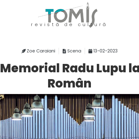
revistă de cultură
Zoe Caraiani
Scena
13-02-2023
 Memorial Radu Lupu la
Român