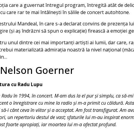
ia care a guvernat întregul program, întregită atât de delic
cu care rar te mai întâlnești în sălile de concert autohtone.
estrului Mandeal, în care s-a declarat convins de prezența lu
ire (și aș îndrăzni să spun o explicație) firească a emoției g
u unul dintre cei mai importanți artiști ai lumii, dar care, ra
trebui materializată admirația noastră la nivel național (mă
in…
u Nelson Goerner
tura cu Radu Lupu
Radu în 1994, în concert. M-am dus la el pur și simplu, ca să-m
ent o înregistrare cu mine la radio și m-a primit cu căldură. Asta
 să-i cânt ceva în viitor și a acceptat. Am fost transfigurat. Am a
ri, un repertoriu destul de vast; sfaturile lui m-au inspirat enor
ost foarte apropiați, iar moartea lui m-a afectat profund.