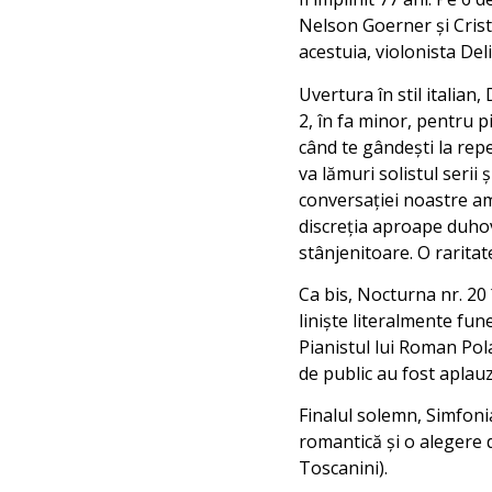
Nelson Goerner și Crist
acestuia, violonista Del
Uvertura în stil italia
2, în fa minor, pentru p
când te gândești la rep
va lămuri solistul serii
conversației noastre am
discreția aproape duhov
stânjenitoare. O raritat
Ca bis, Nocturna nr. 20
liniște literalmente fun
Pianistul lui Roman Pol
de public au fost aplau
Finalul solemn, Simfoni
romantică și o alegere
Toscanini).