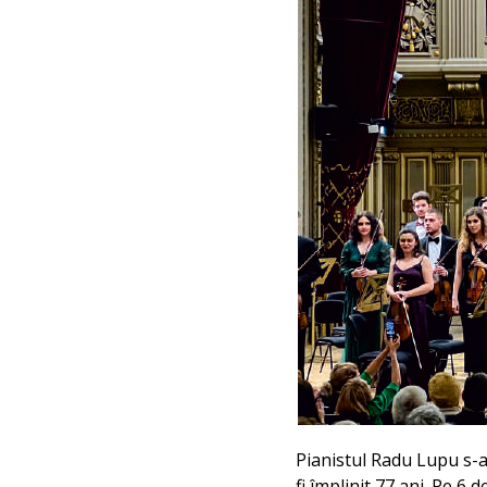
Pianistul Radu Lupu s-a 
fi împlinit 77 ani. Pe 