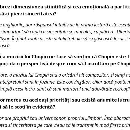
brezi dimensiunea științifică și cea emoțională a partit
să-ți pierzi sinceritatea?
e unghiurile, dar răspunsul intuitiv de la prima lectură este esenț
e important să cânți cu sinceritate și, mai ales, cu plăcere. Ulteri
lțișor. În final, toate aceste detalii trebuie să își găsească locul și
ească.
ă a muzicii lui Chopin ne face să simțim că Chopin este
e poți da o perspectivă despre cum să-l ascultăm pe Chop
tare, a muzicii lui Chopin sau a oricărui alt compozitor, și simți 
nterpretului sunt în fuziune. Este convingător, chiar dacă poate 
tâmplă acest lucru, simt că sunt martorul unei adevărate recreați
r mereu cu aceleași priorități sau există anumite lucrur
 să le scoți în evidență?
or are propriul său univers sonor, propriul „limbaj”. Însă abordar
tatea și sinceritatea pe care vreau să le transmit în mod firesc p