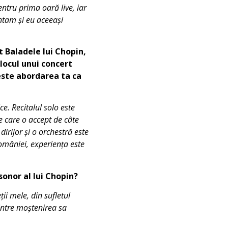
ntru prima oară live, iar
ntam și eu aceeași
 Baladele lui Chopin,
 locul unui concert
este abordarea ta ca
ce. Recitalul solo este
pe care o accept de câte
dirijor și o orchestră este
omâniei, experiența este
onor al lui Chopin?
ții mele, din sufletul
dintre moștenirea sa