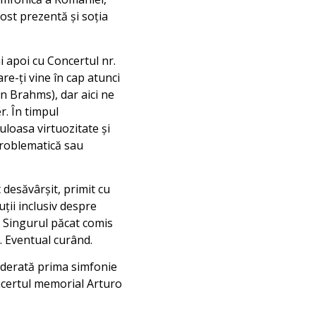
ost prezentă și soția
i apoi cu Concertul nr.
re-ți vine în cap atunci
n Brahms), dar aici ne
r. În timpul
loasa virtuozitate și
problematică sau
 desăvârșit, primit cu
uții inclusiv despre
. Singurul păcat comis
. Eventual curând.
siderată prima simfonie
ncertul memorial Arturo