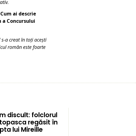
ativ.
. Cum ai descrie
n a Concursului
-a creat în toți acești
icul român este foarte
 discult: folclorul
topasca regăsit în
ta lui Mireille