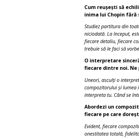
Cum reușești să echili
inima lui Chopin fără 
Studiez partitura din toat
niciodată. La început, est
fiecare detaliu, fiecare co
trebuie să le faci să vorb
O interpretare sincer
fiecare dintre noi. N
Uneori, asculți o interpre
compozitorului și lumea i
interpreta tu. Când se în
Abordezi un compozito
fiecare pe care dorești
Evident, fiecare compozit
onestitatea totală, fideli