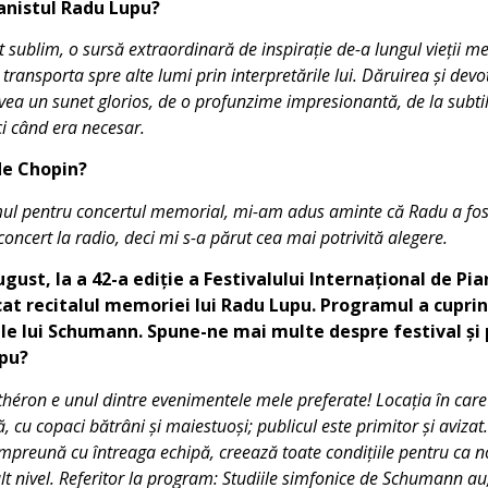
ianistul Radu Lupu?
t sublim, o sursă extraordinară de inspirație de-a lungul vieții m
transporta spre alte lumi prin interpretările lui. Dăruirea și dev
vea un sunet glorios, de o profunzime impresionantă, de la subti
i când era necesar.
de Chopin?
l pentru concertul memorial, mi-am adus aminte că Radu a fos
oncert la radio, deci mi s-a părut cea mai potrivită alegere.
ugust, la a 42-a ediție a Festivalului Internațional de Pi
cat recitalul memoriei lui Radu Lupu. Programul a cuprin
 ale lui Schumann. Spune-ne mai multe despre festival ș
upu?
théron e unul dintre evenimentele mele preferate! Locația în care
, cu copaci bătrâni și maiestuoși; publicul este primitor și aviza
, împreună cu întreaga echipă, creează toate condițiile pentru ca no
lt nivel. Referitor la program: Studiile simfonice de Schumann 