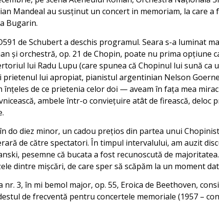
ian Mandeal au susținut un concert in memoriam, la care a f
ia Bugarin.
n, D591 de Schubert a deschis programul. Seara s-a luminat ma
ian și orchestră, op. 21 de Chopin, poate nu prima opțiune ca
ertoriul lui Radu Lupu (care spunea că Chopinul lui sună ca u
 și prietenul lui apropiat, pianistul argentinian Nelson Goerne
 înțeles de ce prietenia celor doi — aveam în fața mea miracu
nicească, ambele într-o conviețuire atât de firească, deloc 
e.
 în do diez minor, un cadou prețios din partea unui Chopinist
erară de către spectatori. În timpul intervalului, am auzit disc
anski, pesemne că bucata a fost recunoscută de majoritatea
zele dintre mișcări, de care sper să scăpăm la un moment dat
a nr. 3, în mi bemol major, op. 55, Eroica de Beethoven, con
 destul de frecventă pentru concertele memoriale (1957 – co