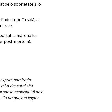
at de o sobrietate și o
i Radu Lupu în sală, a
enerale.
portat la măreția lui
car post-mortem),
i exprim admirația.
 mi-a dat curaj să-l
vut șansa neobișnuită de a
m. Cu timpul, am legat o