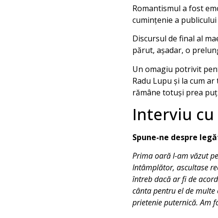
Romantismul a fost emoț
cumințenie a publicului 
Discursul de final al ma
părut, așadar, o prelung
Un omagiu potrivit pentr
Radu Lupu și la cum ar 
rămâne totuși prea puț
Interviu c
Spune-ne despre legă
Prima oară l-am văzut pe 
Intâmplător, ascultase rec
întreb dacă ar fi de acord
cânta pentru el de multe o
prietenie puternică. Am f