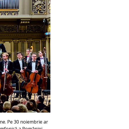
nne. Pe 30 noiembrie ar
Simfonică a României,