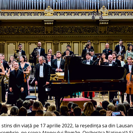
stins din viață pe 17 aprilie 2022, la reședința sa din Lausa
6 decembrie, pe scena Ateneului Român, Orchestra Națională 