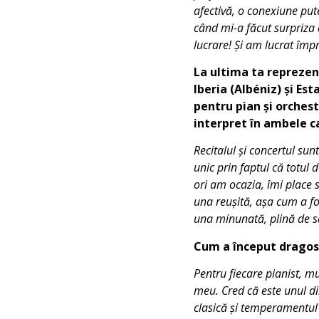
afectivă, o conexiune put
când mi-a făcut surpriza 
lucrare! Și am lucrat împ
La ultima ta reprezen
Iberia (Albéniz) și Es
pentru pian și orchest
interpret în ambele c
Recitalul și concertul sun
unic prin faptul că totul 
ori am ocazia, îmi place s
una reușită, așa cum a f
una minunată, plină de sa
Cum a început dragost
Pentru fiecare pianist, mu
meu. Cred că este unul din
clasică și temperamentul 