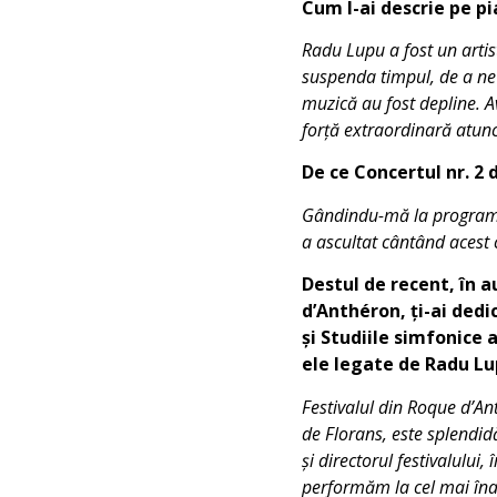
Cum l-ai descrie pe p
Radu Lupu a fost un artis
suspenda timpul, de a ne 
muzică au fost depline. A
forță extraordinară atunc
De ce Concertul nr. 2 
Gândindu-mă la programu
a ascultat cântând acest c
Destul de recent, în a
d’Anthéron, ți-ai dedi
și Studiile simfonice
ele legate de Radu L
Festivalul din Roque d’An
de Florans, este splendidă
și directorul festivalului
performăm la cel mai îna