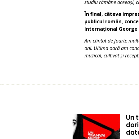
studiu rămâne aceeași, cu
În final, câteva impre
publicul român, concer
Internațional George
Am cântat de foarte multe 
ani. Ultima oară am conce
muzical, cultivat și recept
Un 
dor
dat