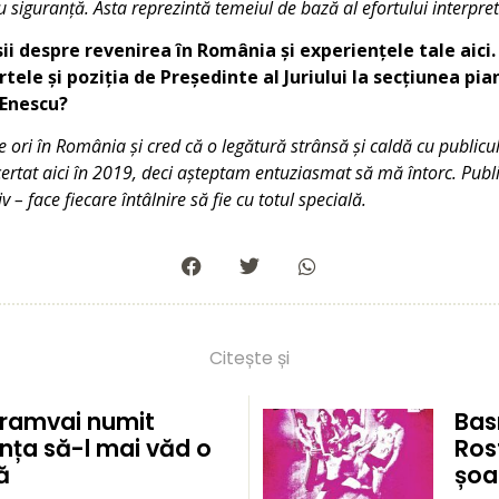
 siguranță. Asta reprezintă temeiul de bază al efortului interpret
sii despre revenirea în România și experiențele tale aici
tele și poziția de Președinte al Juriului la secțiunea pia
 Enescu?
ori în România și cred că o legătură strânsă și caldă cu publicul s
rtat aici în 2019, deci așteptam entuziasmat să mă întorc. Publ
iv – face fiecare întâlnire să fie cu totul specială.
Citește și
tramvai numit
Basm
ința să-l mai văd o
Ros
ă
șoap