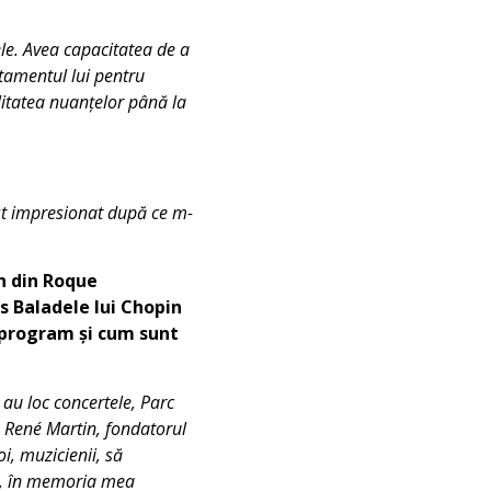
ele. Avea capacitatea de a
otamentul lui pentru
litatea nuanțelor până la
t impresionat după ce m-
an din Roque
s Baladele lui Chopin
i program și cum sunt
 au loc concertele, Parc
t. René Martin, fondatorul
i, muzicienii, să
au, în memoria mea