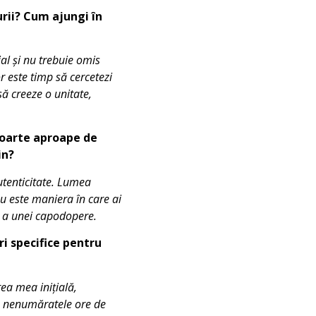
urii? Cum ajungi în
ial și nu trebuie omis
or este timp să cercetezi
 să creeze o unitate,
 foarte aproape de
in?
autenticitate. Lumea
nu este maniera în care ai
i a unei capodopere.
i specifice pentru
ea mea inițială,
rin nenumăratele ore de