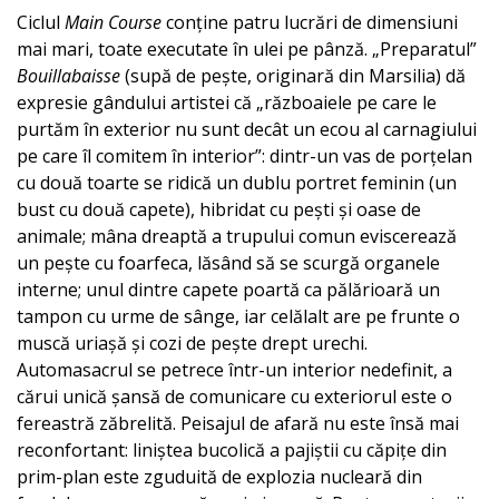
Ciclul
Main Course
conține patru lucrări de dimensiuni
mai mari, toate executate în ulei pe pânză. „Preparatul”
Bouillabaisse
(supă de peşte, originară din Marsilia) dă
expresie gândului artistei că „războaiele pe care le
purtăm în exterior nu sunt decât un ecou al carnagiului
pe care îl comitem în interior”: dintr-un vas de porțelan
cu două toarte se ridică un dublu portret feminin (un
bust cu două capete), hibridat cu pești și oase de
animale; mâna dreaptă a trupului comun eviscerează
un pește cu foarfeca, lăsând să se scurgă organele
interne; unul dintre capete poartă ca pălărioară un
tampon cu urme de sânge, iar celălalt are pe frunte o
muscă uriașă și cozi de pește drept urechi.
Automasacrul se petrece într-un interior nedefinit, a
cărui unică șansă de comunicare cu exteriorul este o
fereastră zăbrelită. Peisajul de afară nu este însă mai
reconfortant: liniștea bucolică a pajiștii cu căpițe din
prim-plan este zguduită de explozia nucleară din