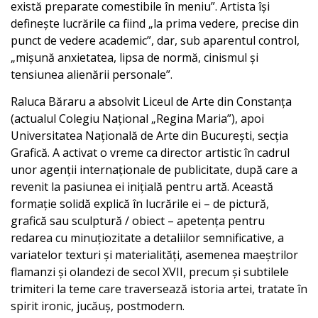
există preparate comestibile în meniu”. Artista își
definește lucrările ca fiind „la prima vedere, precise din
punct de vedere academic”, dar, sub aparentul control,
„mișună anxietatea, lipsa de normă, cinismul și
tensiunea alienării personale”.
Raluca Băraru a absolvit Liceul de Arte din Constanța
(actualul Colegiu Național „Regina Maria”), apoi
Universitatea Națională de Arte din București, secția
Grafică. A activat o vreme ca director artistic în cadrul
unor agenții internaționale de publicitate, după care a
revenit la pasiunea ei inițială pentru artă. Această
formație solidă explică în lucrările ei – de pictură,
grafică sau sculptură / obiect – apetența pentru
redarea cu minuțiozitate a detaliilor semnificative, a
variatelor texturi și materialități, asemenea maeștrilor
flamanzi și olandezi de secol XVII, precum și subtilele
trimiteri la teme care traversează istoria artei, tratate în
spirit ironic, jucăuș, postmodern.