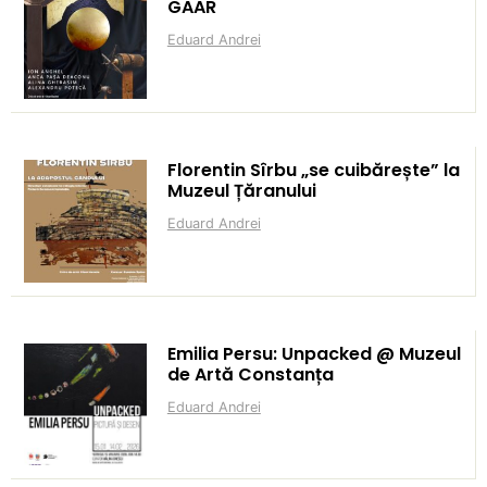
GAAR
Eduard Andrei
Florentin Sîrbu „se cuibărește” la
Muzeul Țăranului
Eduard Andrei
Emilia Persu: Unpacked @ Muzeul
de Artă Constanța
Eduard Andrei