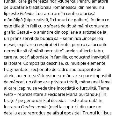
fundal, care generează nori-ciupercă. Pentru amatorii
de bucătărie tradițională românească, din meniu nu
lipsește
Polenta
. Lucrarea are în centru o uriașă
mămăligă (hiperealistă, în tonuri de galben), în timp ce
este tăiată în felii cu o sfoară de două mâini conturate
grafic. Gestul – o amintire din copilărie a artistei de la
un prânz servit de bunica sa – semnifica „începerea
mesei, expirarea respirației ținute, pentru ca lucrurile
nerostite să rămână nerostite”: acele subiecte tabu,
care nu pot fi abordate în familie, conducând inevitabil
la izolare. Compoziția deschisă, cu multiple elemente
fragmentate, secționate de cadru sau acoperite de
altele, accentuează tensiunea: mâncarea pare imposibil
de mâncat, un câine are privirea tristă, mâna unei femei
al cărei cap nu se vede ține încordată o furculiță. Tema
Pietà
– reprezentare a Fecioarei Maria purtându-și în
brațe / pe genunchi Fiul decedat – este abordată în
lucrarea
Cordero asado
(miel la cuptor), din care un
detaliu este reprodus pe afișul epoziției. Trupul lui Iisus