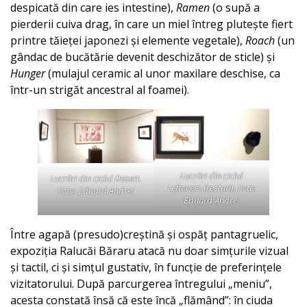
despicată din care ies intestine),
Ramen
(o supă a
pierderii cuiva drag, în care un miel întreg plutește fiert
printre tăieței japonezi și elemente vegetale),
Roach
(un
gândac de bucătărie devenit deschizător de sticle) și
Hunger
(mulajul ceramic al unor maxilare deschise, ca
într-un strigăt ancestral al foamei).
Lucrări din ciclul
Lucrări din ciclul
Desert.
Leftovers (resturi)
. Foto:
Foto: Eduard Andrei
Eduard Andrei
Între agapă (presudo)creștină și ospăț pantagruelic,
expoziția Ralucăi Băraru atacă nu doar simțurile vizual
și tactil, ci și simțul gustativ, în funcție de preferințele
vizitatorului. După parcurgerea întregului „meniu”,
acesta constată însă că este încă „flămând”: în ciuda