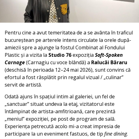
Pentru cine a avut temeritatea de a se avânta în traficul
bucureștean pe arterele intens circulate la orele după-
amiezii spre a ajunge la fostul Combinat al Fondului
Plastic și a vizita la
Studio 76
expoziția
Soft-Spoken
Carnage
(Carnagiu cu voce blândă) a
Ralucăi Băraru
(deschisă în perioada 12–24 mai 2026), sunt convins că
efortul a fost răsplătit prin regalul vizual / „culinar”
servit de artistă.
Odată ajuns în spațiul intim al galeriei, un fel de
„sanctuar” situat undeva la etaj, vizitatorul este
întâmpinat de artista-amfitrioană, care prezintă
„meniul” expoziției, pe post de program de sală.
Experiența petrecută acolo mi-a creat impresia de
participare la un eveniment fastuos, de tip
fine dining
.