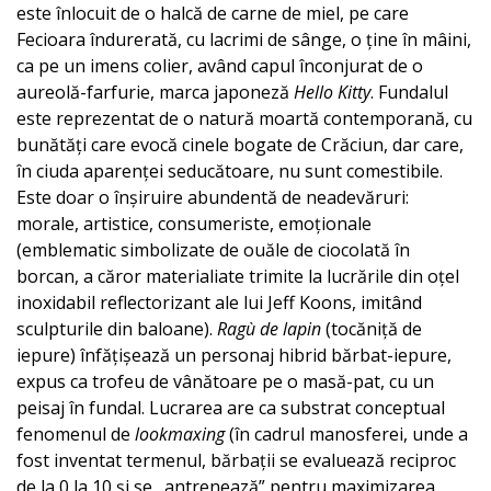
este înlocuit de o halcă de carne de miel, pe care
Fecioara îndurerată, cu lacrimi de sânge, o ține în mâini,
ca pe un imens colier, având capul înconjurat de o
aureolă-farfurie, marca japoneză
Hello Kitty
. Fundalul
este reprezentat de o natură moartă contemporană, cu
bunătăți care evocă cinele bogate de Crăciun, dar care,
în ciuda aparenței seducătoare, nu sunt comestibile.
Este doar o înșiruire abundentă de neadevăruri:
morale, artistice, consumeriste, emoționale
(emblematic simbolizate de ouăle de ciocolată în
borcan, a căror materialiate trimite la lucrările din oțel
inoxidabil reflectorizant ale lui Jeff Koons, imitând
sculpturile din baloane).
Ragù de lapin
(tocăniță de
iepure) înfățișează un personaj hibrid bărbat-iepure,
expus ca trofeu de vânătoare pe o masă-pat, cu un
peisaj în fundal. Lucrarea are ca substrat conceptual
fenomenul de
lookmaxing
(în cadrul manosferei, unde a
fost inventat termenul, bărbații se evaluează reciproc
de la 0 la 10 și se „antrenează” pentru maximizarea