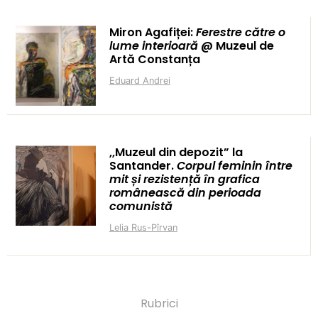
Miron Agafiței:
Ferestre către o
lume interioară
@ Muzeul de
Artă Constanța
Eduard Andrei
,,Muzeul din depozit” la
Santander.
Corpul feminin între
mit și rezistență în grafica
românească din perioada
comunistă
Lelia Rus-Pîrvan
Rubrici