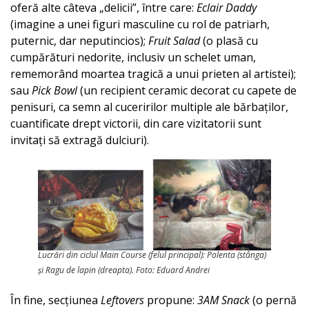
oferă alte câteva „delicii”, între care:
Eclair Daddy
(imagine a unei figuri masculine cu rol de patriarh,
puternic, dar neputincios);
Fruit Salad
(o plasă cu
cumpărături nedorite, inclusiv un schelet uman,
rememorând moartea tragică a unui prieten al artistei);
sau
Pick Bowl
(un recipient ceramic decorat cu capete de
penisuri, ca semn al cuceririlor multiple ale bărbaților,
cuantificate drept victorii, din care vizitatorii sunt
invitați să extragă dulciuri).
Lucrări din ciclul
Main Course (felul principal)
:
Polenta
(stânga)
și
Ragu de lapin
(dreapta)
.
Foto: Eduard Andrei
În fine, secțiunea
Leftovers
propune:
3AM Snack
(o pernă