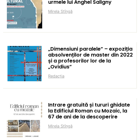
urmele lui Anghel Saligny
Mirela Stîngă
„Dimensiuni paralele” – expoziția
absolvenților de master din 2022
și a profesorilor lor de la
„Ovidius”
Redacția
Intrare gratuită și tururi ghidate
la Edificiul Roman cu Mozaic, la
67 de ani de la descoperire
Mirela Stîngă