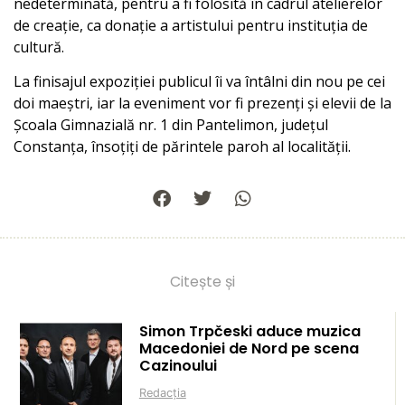
nedeterminată, pentru a fi folosită în cadrul atelierelor
de creație, ca donație a artistului pentru instituția de
cultură.
La finisajul expoziției publicul îi va întâlni din nou pe cei
doi maeștri, iar la eveniment vor fi prezenți și elevii de la
Școala Gimnazială nr. 1 din Pantelimon, județul
Constanța, însoțiți de părintele paroh al localității.
Citește și
Simon Trpčeski aduce muzica
Macedoniei de Nord pe scena
Cazinoului
Redacția