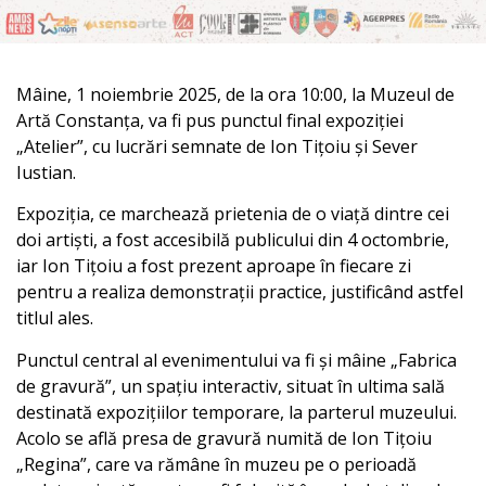
Mâine, 1 noiembrie 2025, de la ora 10:00, la Muzeul de
Artă Constanța, va fi pus punctul final expoziției
„Atelier”, cu lucrări semnate de Ion Tițoiu și Sever
Iustian.
Expoziția, ce marchează prietenia de o viață dintre cei
doi artiști, a fost accesibilă publicului din 4 octombrie,
iar Ion Tițoiu a fost prezent aproape în fiecare zi
pentru a realiza demonstrații practice, justificând astfel
titlul ales.
Punctul central al evenimentului va fi și mâine „Fabrica
de gravură”, un spațiu interactiv, situat în ultima sală
destinată expozițiilor temporare, la parterul muzeului.
Acolo se află presa de gravură numită de Ion Tițoiu
„Regina”, care va rămâne în muzeu pe o perioadă