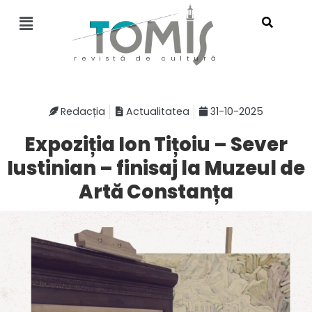
revistă de cultură
Redacția
Actualitatea
31-10-2025
Expoziția Ion Tițoiu – Sever
Iustinian – finisaj la Muzeul de
Artă Constanța