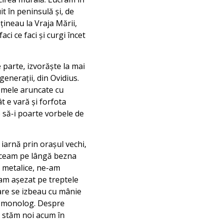
it în peninsulă și, de
țineau la Vraja Mării,
ci ce faci și curgi încet
 parte, izvorăște la mai
generații, din Ovidius.
temele aruncate cu
t e vară și forfota
e să-i poarte vorbele de
iarnă prin orașul vechi,
treceam pe lângă bezna
i metalice, ne-am
-am așezat pe treptele
care se izbeau cu mânie
un monolog. Despre
e stăm noi acum în