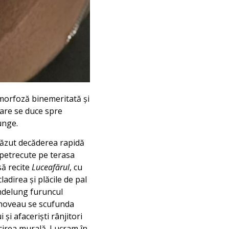
morfoză binemeritată și
care se duce spre
junge.
văzut decăderea rapidă
e petrecute pe terasa
să recite
Luceafărul
, cu
ladirea și plăcile de pal
îndelung furuncul
t noveau se scufunda
 și afaceriști rânjitori
cirea murală. Lucram în