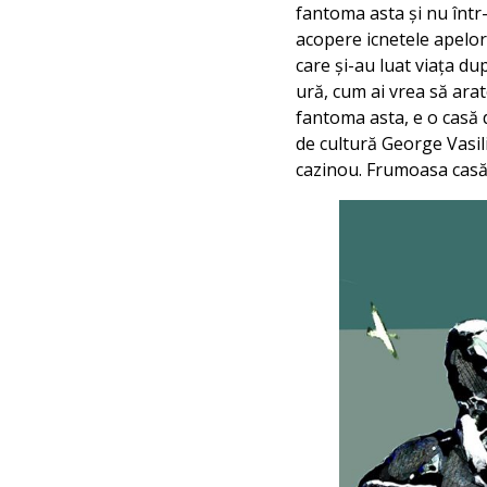
fantoma asta și nu înt
acopere icnetele apelor.
care și-au luat viața du
ură, cum ai vrea să ara
fantoma asta, e o casă d
de cultură George Vasili
cazinou. Frumoasa casă 