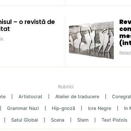
sul – o revistă de
Rev
itat
con
me
ia
(in
Redacț
Rubrici
ete
Artistocrat
Atelier de traducere
Coregra
Grammar Nazi
Hip-gnoză
Icre Negre
In
Satul Global
Scena
Stem
Text Pistols