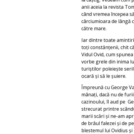
anii aceia la revista Tom
când vremea începea să s
cârciumioara de lângă ca
către mare.
Iar dintre toate amintir
toți constănțenii, chit 
Vidul Ovid, cum spunea 
vorbe grele din inima lu
turiștilor poleiește ser
ocară și să le șuiere.
Împreună cu George Vasil
mânați, dacă nu de furii
cazinoului, îl aud pe G
strecurat printre scându
marii scări și ne-am apr
de brâul falezei și de p
blestemul lui Ovidius ș