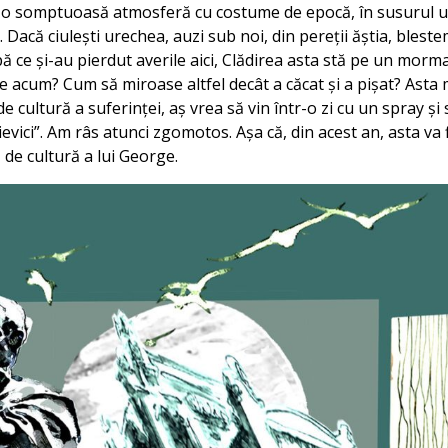
r-o somptuoasă atmosferă cu costume de epocă, în susurul un
 Dacă ciulești urechea, auzi sub noi, din pereții ăștia, bleste
pă ce și-au pierdut averile aici, Clădirea asta stă pe un morm
te acum? Cum să miroase altfel decât a căcat și a pișat? Asta 
e cultură a suferinței, aș vrea să vin într-o zi cu un spray și
evici”. Am râs atunci zgomotos. Așa că, din acest an, asta va
de cultură a lui George.