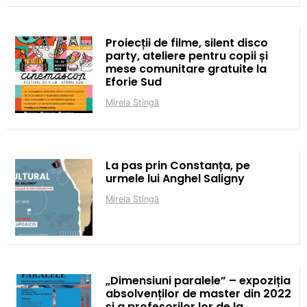
Proiecții de filme, silent disco
party, ateliere pentru copii și
mese comunitare gratuite la
Eforie Sud
Mirela Stîngă
La pas prin Constanța, pe
urmele lui Anghel Saligny
Mirela Stîngă
„Dimensiuni paralele” – expoziția
absolvenților de master din 2022
și a profesorilor lor de la