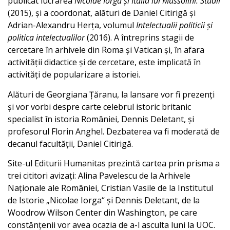
publicat lucrarea
Nicolae Iorga și Italia lui Mussolini. Studii
(2015), și a coordonat, alături de Daniel Citirigă și
Adrian-Alexandru Herța, volumul
Intelectualii politicii și
politica intelectualilor
(2016). A întreprins stagii de
cercetare în arhivele din Roma și Vatican și, în afara
activității didactice și de cercetare, este implicată în
activități de popularizare a istoriei.
Alături de Georgiana Țăranu, la lansare vor fi prezenți
și vor vorbi despre carte celebrul istoric britanic
specialist în istoria României, Dennis Deletant, și
profesorul Florin Anghel. Dezbaterea va fi moderată de
decanul facultății, Daniel Citirigă.
Site-ul Editurii Humanitas prezintă cartea prin prisma a
trei cititori avizați: Alina Pavelescu de la Arhivele
Naționale ale României, Cristian Vasile de la Institutul
de Istorie „Nicolae Iorga“ și Dennis Deletant, de la
Woodrow Wilson Center din Washington, pe care
constănțenii vor avea ocazia de a-l asculta luni la UOC.