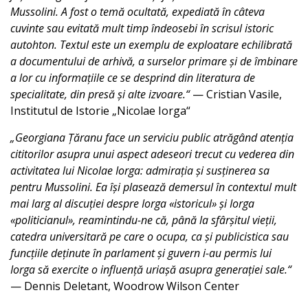
Mussolini. A fost o temă ocultată, expediată în câteva
cuvinte sau evitată mult timp îndeosebi în scrisul istoric
autohton. Textul este un exemplu de exploatare echilibrată
a documentului de arhivă, a surselor primare și de îmbinare
a lor cu informațiile ce se desprind din literatura de
specialitate, din presă și alte izvoare.“
— Cristian Vasile,
Institutul de Istorie „Nicolae Iorga“
„Georgiana Țăranu face un serviciu public atrăgând atenția
cititorilor asupra unui aspect adeseori trecut cu vederea din
activitatea lui Nicolae Iorga: admirația și susținerea sa
pentru Mussolini. Ea își plasează demersul în contextul mult
mai larg al discuției despre Iorga «istoricul» și Iorga
«politicianul», reamintindu-ne că, până la sfârșitul vieții,
catedra universitară pe care o ocupa, ca și publicistica sau
funcțiile deținute în parlament și guvern i-au permis lui
Iorga să exercite o influență uriașă asupra generației sale.“
— Dennis Deletant, Woodrow Wilson Center