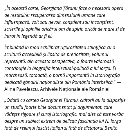
„
În această carte, Georgiana Țăranu face o necesară operă
de restituire: recuperarea dimensiunii umane care
influențează, voit sau nevoit, conștient sau inconștient,
scrierile și opiniile oricărui om de spirit, oricât de mare și de
intrat în legendă ar fi el.
Îmbinând în mod echilibrat rigurozitatea științifică cu o
scriitură accesibilă și lipsită de prețiozitate, volumul
reprezintă, din această perspectivă, o foarte valoroasă
contribuție la biografia intelectual-politică a lui Iorga. El
marchează, totodată, o bornă importantă în istoriografia
dedicată gândirii naționaliste din România interbelică.
“ —
Alina Pavelescu, Arhivele Naționale ale României
„Odată cu cartea Georgianei Țăranu, cititorii au la dispoziție
un studiu foarte bine documentat și argumentat, care
vădește rigoare și curaj istoriografic, mai ales că este vorba
despre un subiect extrem de delicat: fascinația lui N. Iorga
față de regimul fascist italian și față de dictatorul Benito