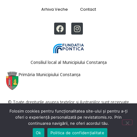
Arhiva Veche
Contact
Consiliul local al Municipiului Constanța
Primăria Municipiului Constanța
© Toate drepturile asupra textelor și ilustrațiilor sunt rezervate
Revista Tomis. Reproducerea totală sau parțială este interzisă fără
Folosim cookies pentru funcționalitatea site-ului și pentru a-ți
acordul redacției.
oferi o experiență personalizată pe revistatomis.ro. Prin
continuarea navigării, ne oferi acordul tău.
Ok
Politica de confidențialitate