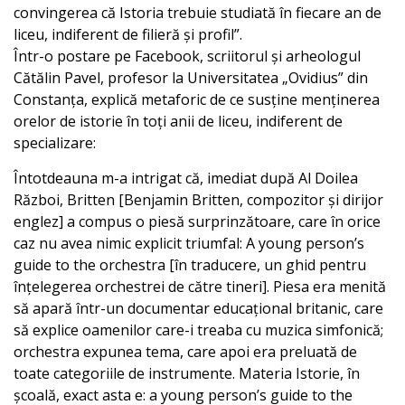
convingerea că Istoria trebuie studiată în fiecare an de
liceu, indiferent de filieră și profil”.
Într-o postare pe Facebook, scriitorul și arheologul
Cătălin Pavel, profesor la Universitatea „Ovidius” din
Constanța, explică metaforic de ce susține menținerea
orelor de istorie în toți anii de liceu, indiferent de
specializare:
Întotdeauna m-a intrigat că, imediat după Al Doilea
Război, Britten [Benjamin Britten, compozitor și dirijor
englez] a compus o piesă surprinzătoare, care în orice
caz nu avea nimic explicit triumfal: A young person’s
guide to the orchestra [în traducere, un ghid pentru
înțelegerea orchestrei de către tineri]. Piesa era menită
să apară într-un documentar educațional britanic, care
să explice oamenilor care-i treaba cu muzica simfonică;
orchestra expunea tema, care apoi era preluată de
toate categoriile de instrumente. Materia Istorie, în
școală, exact asta e: a young person’s guide to the