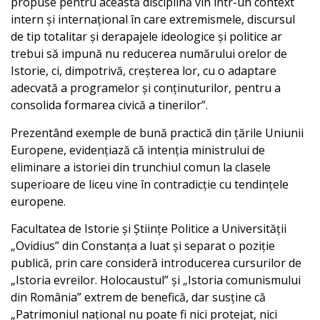
propuse pentru această disciplină vin într-un context
intern și internațional în care extremismele, discursul
de tip totalitar și derapajele ideologice și politice ar
trebui să impună nu reducerea numărului orelor de
Istorie, ci, dimpotrivă, creșterea lor, cu o adaptare
adecvată a programelor și conținuturilor, pentru a
consolida formarea civică a tinerilor”.
Prezentând exemple de bună practică din țările Uniunii
Europene, evidențiază că intenția ministrului de
eliminare a istoriei din trunchiul comun la clasele
superioare de liceu vine în contradicție cu tendințele
europene.
Facultatea de Istorie și Științe Politice a Universității
„Ovidius” din Constanța a luat și separat o poziție
publică, prin care consideră introducerea cursurilor de
„Istoria evreilor. Holocaustul” și „Istoria comunismului
din România” extrem de benefică, dar susține că
„Patrimoniul național nu poate fi nici protejat, nici