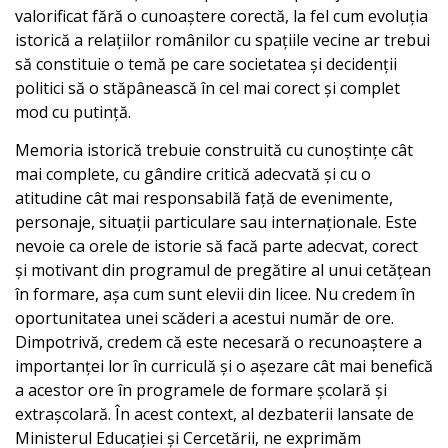
valorificat fără o cunoaștere corectă, la fel cum evoluția
istorică a relațiilor românilor cu spațiile vecine ar trebui
să constituie o temă pe care societatea și decidenții
politici să o stăpânească în cel mai corect și complet
mod cu putință.
Memoria istorică trebuie construită cu cunoștințe cât
mai complete, cu gândire critică adecvată și cu o
atitudine cât mai responsabilă față de evenimente,
personaje, situații particulare sau internaționale. Este
nevoie ca orele de istorie să facă parte adecvat, corect
și motivant din programul de pregătire al unui cetățean
în formare, așa cum sunt elevii din licee. Nu credem în
oportunitatea unei scăderi a acestui număr de ore.
Dimpotrivă, credem că este necesară o recunoaștere a
importanței lor în curriculă și o așezare cât mai benefică
a acestor ore în programele de formare școlară și
extrașcolară. În acest context, al dezbaterii lansate de
Ministerul Educației și Cercetării, ne exprimăm