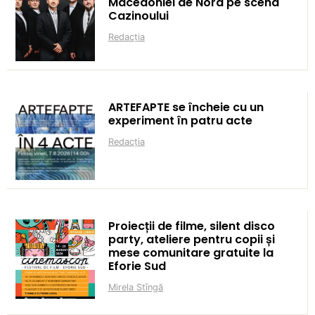
Macedoniei de Nord pe scena
Cazinoului
Redacția
ARTEFAPTE se încheie cu un
experiment în patru acte
Redacția
Proiecții de filme, silent disco
party, ateliere pentru copii și
mese comunitare gratuite la
Eforie Sud
Mirela Stîngă