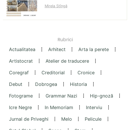
Mirela Stîngă
Rubrici
Actualitatea
Arhitect
Arta la perete
Artistocrat
Atelier de traducere
Coregraf
Creditorial
Cronice
Debut
Dobrogea
Historia
Fotograme
Grammar Nazi
Hip-gnoză
Icre Negre
In Memoriam
Interviu
Jurnal de Priveghi
Melo
Pelicule