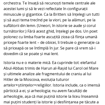
orchestra. Te învață să recunoști temele centrale ale
acestei lumi și să le vezi reflectate în configurații
minuscule și gigantice. Ca la Britten: să înțelegi un tutti
și să auzi tema trecînd pe la viori, pe la alămuri, pe la
suflătorii din lemn. (Uneori, în istorie se aude și corul
turnătorilor.) Fără acest ghid, înțelegi pe dos. Un poet
polonez cu limba foarte ascuțită zicea că ființa umană
pricepe foarte lent – de obicei, îi trebuie o generație ca
să priceapă ce se întîmplă în jur. Se pare că vrem să-i
dovedim că se poate și mai lent.
Istoria nu e o materie mică. Ea cuprinde tot: elefantul
Abul-Abbas trimis de Harun al-Rașid lui Carol cel Mare
și ultimele analize ale fragmentului de craniu al lui
Hitler de la Moscova, evoluția tuturor
artelor+științelor+religiilor. Istoria include, ca o imensă
părticică a ei, și arheologia; nu avem facultăți de
arheologie, așa că mai puțină istorie la liceu înseamnă
mai puțini studenți la istorie și desființarea pe tăcute a