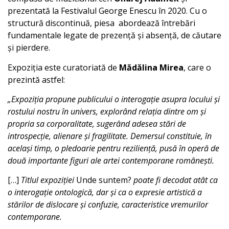
prezentată la Festivalul George Enescu în 2020. Cu o
structură discontinuă, piesa abordează întrebări
fundamentale legate de prezență și absență, de căutare
și pierdere.
Expoziția este curatoriată de
Mădălina Mirea
, care o
prezintă astfel:
„Expoziția propune publicului o interogație asupra locului și
rostului nostru în univers, explorând relația dintre om și
propria sa corporalitate, sugerând adesea stări de
introspecție, alienare și fragilitate. Demersul constituie, în
același timp, o pledoarie pentru reziliență, pusă în operă de
două importante figuri ale artei contemporane românești.
[…]
Titlul expoziției
Unde suntem?
poate fi decodat atât ca
o interogație ontologică, dar și ca o expresie artistică a
stărilor de dislocare și confuzie, caracteristice vremurilor
contemporane.