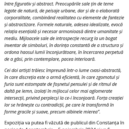
între figurativ și abstract. Preocupările sale țin de teme
legate de natură, de peisaje urbane, dar și de o elaborată
corporalitate, combinând realitatea cu elemente de fantezie
și abstractizare. Formele naturale, adesea idealizate, evocă
relația esențială și necesar armonioasă dintre umanitate și
mediu. Mijloacele sale de introspecție recurg la un bogat
inventar de simboluri, în dorința constantă de a structura și
ordona haosul lumii înconjurătoare, în încercarea perpetuă
de a găsi, prin contemplare, pacea interioară.
Cei doi artiști trăiesc împreună într-o lume cvasi-abstractă,
în care discreția este o armă eficientă, în care zgomotul și
furia sunt estompate de foșnetul pensulei și de ritmul de
daltă pe lemn, izolați în mijlocul celor mai aglomerate
intersecții, privind perplecși la ce-i înconjoară. Forța creației
lor se hrănește cu contradicții, pe care le transformă în
forme gracile și suave, precum albinele mierea”.
Expoziția va putea fi văzută de publicul din Constanța în