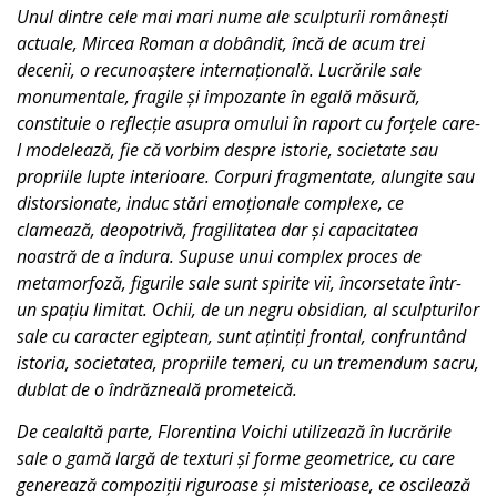
Unul dintre cele mai mari nume ale sculpturii românești
actuale, Mircea Roman a dobândit, încă de acum trei
decenii, o recunoaștere internațională. Lucrările sale
monumentale, fragile și impozante în egală măsură,
constituie o reflecție asupra omului în raport cu forțele care-
l modelează, fie că vorbim despre istorie, societate sau
propriile lupte interioare. Corpuri fragmentate, alungite sau
distorsionate, induc stări emoționale complexe, ce
clamează, deopotrivă, fragilitatea dar și capacitatea
noastră de a îndura. Supuse unui complex proces de
metamorfoză, figurile sale sunt spirite vii, încorsetate într-
un spațiu limitat. Ochii, de un negru obsidian, al sculpturilor
sale cu caracter egiptean, sunt ațintiți frontal, confruntând
istoria, societatea, propriile temeri, cu un tremendum sacru,
dublat de o îndrăzneală prometeică.
De cealaltă parte, Florentina Voichi utilizează în lucrările
sale o gamă largă de texturi și forme geometrice, cu care
generează compoziții riguroase și misterioase, ce oscilează