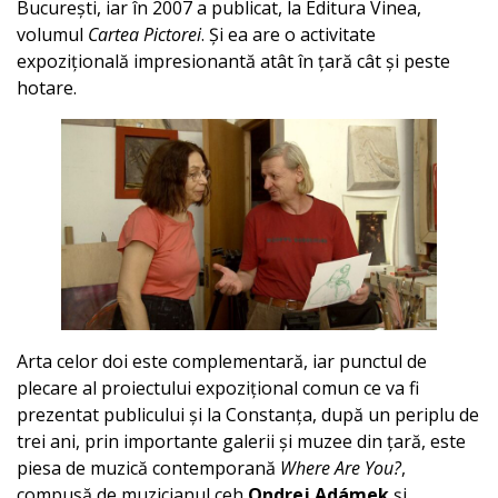
București, iar în 2007 a publicat, la Editura Vinea,
volumul
Cartea Pictorei
. Și ea are o activitate
expozițională impresionantă atât în țară cât și peste
hotare.
Arta celor doi este complementară, iar punctul de
plecare al proiectului expozițional comun ce va fi
prezentat publicului și la Constanța, după un periplu de
trei ani, prin importante galerii și muzee din țară, este
piesa de muzică contemporană
Where Are You?
,
compusă de muzicianul ceh
Ondrej Adámek
și