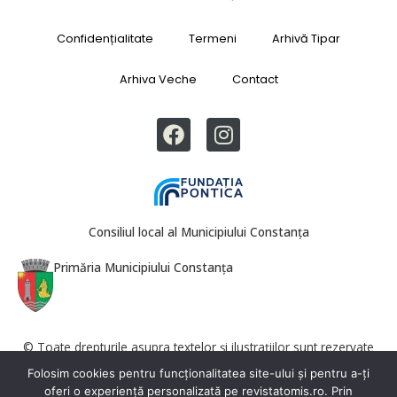
Confidențialitate
Termeni
Arhivă Tipar
Arhiva Veche
Contact
Consiliul local al Municipiului Constanța
Primăria Municipiului Constanța
© Toate drepturile asupra textelor și ilustrațiilor sunt rezervate
Revista Tomis. Reproducerea totală sau parțială este interzisă fără
Folosim cookies pentru funcționalitatea site-ului și pentru a-ți
acordul redacției.
oferi o experiență personalizată pe revistatomis.ro. Prin