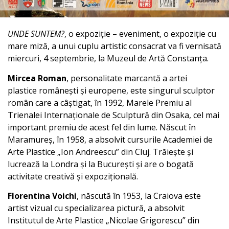
UNDE SUNTEM?
, o expoziție – eveniment, o expoziție cu
mare miză, a unui cuplu artistic consacrat va fi vernisată
miercuri, 4 septembrie, la Muzeul de Artă Constanța.
Mircea Roman
, personalitate marcantă a artei
plastice românești și europene, este singurul sculptor
român care a câștigat, în 1992, Marele Premiu al
Trienalei Internaționale de Sculptură din Osaka, cel mai
important premiu de acest fel din lume. Născut în
Maramureș, în 1958, a absolvit cursurile Academiei de
Arte Plastice „Ion Andreescu” din Cluj. Trăiește și
lucrează la Londra și la București și are o bogată
activitate creativă și expozițională.
Florentina Voichi
, născută în 1953, la Craiova este
artist vizual cu specializarea pictură, a absolvit
Institutul de Arte Plastice „Nicolae Grigorescu” din