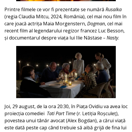
Printre filmele ce vor fi prezentate se numără
Rusalka
(regia Claudia Mitcu, 2024, România), cel mai nou film în
care joacă actrița Maia Morgenstern,
Dogman
, cel mai
recent film al legendarului regizor francez Luc Besson,
și documentarul despre viața lui Ilie Năstase
– Nasty
.
Joi, 29 august, de la ora 20:30, în Piața Ovidiu va avea loc
proiecția comediei
Tati Part Time
(r. Letiția Roșculeț),
povestea unui tânăr avocat (Alex Bogdan), a cărui viață
este dată peste cap când trebuie să aibă grijă de fina lui