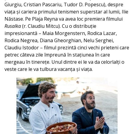
Giurgiu, Cristian Pascariu, Tudor D. Popescu), despre
viața și cariera primului tenismen superstar al lumii, Ilie
Năstase. Pe Plaja Reyna va avea loc premiera filmului
Rusalka
(r. Claudiu Mitcu). Cu o distribuție
impresionantă – Maia Morgenstern, Rodica Lazar,
Rodica Negrea, Diana Gheorghian, Nelu Serghei,
Claudiu Istodor – filmul prezintă cinci vechi prieteni care
petrec câteva zile împreună în stațiunea în care
mergeau în tinerețe. Unul dintre ei le va da celorlalți o
veste care le va tulbura vacanța și viața.