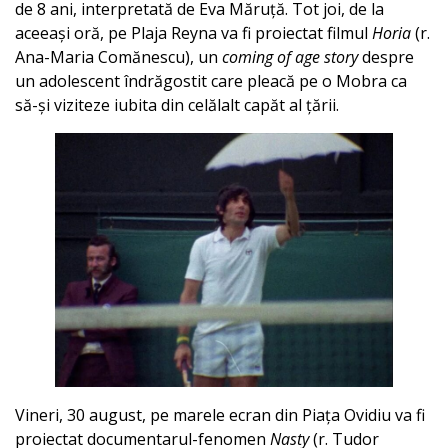
de 8 ani, interpretată de Eva Măruță. Tot joi, de la
aceeași oră, pe Plaja Reyna va fi proiectat filmul
Horia
(r.
Ana-Maria Comănescu), un
coming of age story
despre
un adolescent îndrăgostit care pleacă pe o Mobra ca
să-și viziteze iubita din celălalt capăt al țării.
Vineri, 30 august, pe marele ecran din Piața Ovidiu va fi
proiectat documentarul-fenomen
Nasty
(r. Tudor