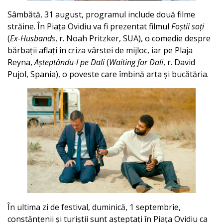
Sâmbătă, 31 august, programul include două filme
străine. În Piața Ovidiu va fi prezentat filmul
Foștii soți
(
Ex-Husbands
, r. Noah Pritzker, SUA), o comedie despre
bărbații aflați în criza vârstei de mijloc, iar pe Plaja
Reyna,
Așteptându-l pe Dali
(
Waiting for Dali
, r. David
Pujol, Spania), o poveste care îmbină arta și bucătăria.
În ultima zi de festival, duminică, 1 septembrie,
constănțenii și turiștii sunt așteptați în Piața Ovidiu ca