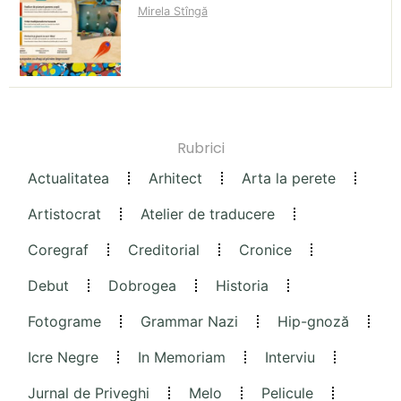
Mirela Stîngă
Rubrici
Actualitatea
Arhitect
Arta la perete
Artistocrat
Atelier de traducere
Coregraf
Creditorial
Cronice
Debut
Dobrogea
Historia
Fotograme
Grammar Nazi
Hip-gnoză
Icre Negre
In Memoriam
Interviu
Jurnal de Priveghi
Melo
Pelicule