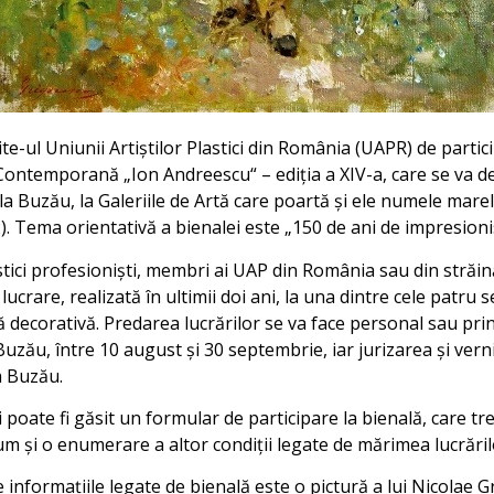
te-ul Uniunii Artiștilor Plastici din România (UAPR) de partic
Contemporană „Ion Andreescu“ – ediția a XIV-a, care se va de
a Buzău, la Galeriile de Artă care poartă și ele numele mare
. Tema orientativă a bienalei este „150 de ani de impresioni
astici profesioniști, membri ai UAP din România sau din străină
ucrare, realizată în ultimii doi ani, la una dintre cele patru s
tă decorativă. Predarea lucrărilor se va face personal sau pri
zău, între 10 august și 30 septembrie, iar jurizarea și verni
a Buzău.
poate fi găsit un formular de participare la bienală, care tr
um și o enumerare a altor condiții legate de mărimea lucrăril
informațiile legate de bienală este o pictură a lui Nicolae G