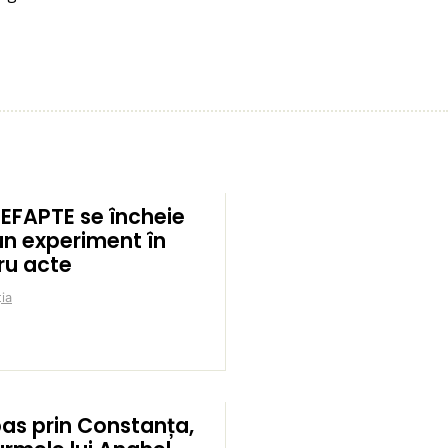
EFAPTE se încheie
un experiment în
ru acte
ia
pas prin Constanța,