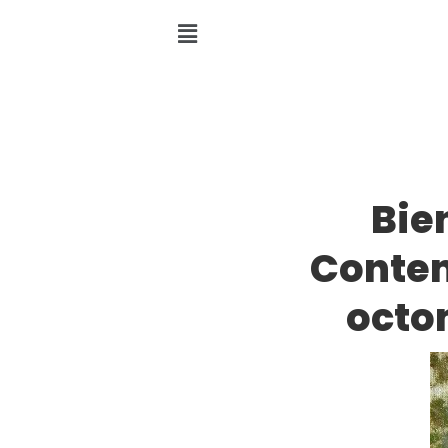
Bie
Contem
octom