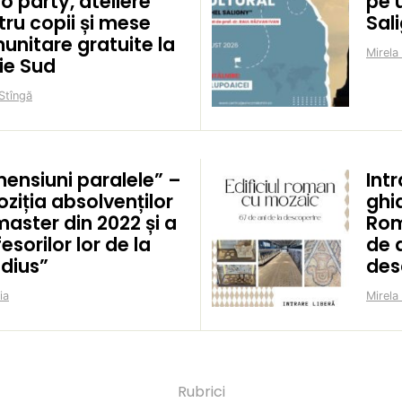
o party, ateliere
pe 
ru copii și mese
Sal
unitare gratuite la
Mirela
ie Sud
Stîngă
mensiuni paralele” –
Intr
ziția absolvenților
ghid
aster din 2022 și a
Rom
esorilor lor de la
de a
idius”
des
ia
Mirela
Rubrici