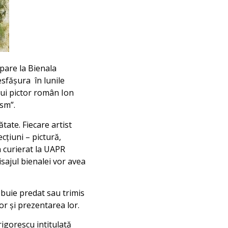
ipare la Bienala
sfășura în lunile
lui pictor român Ion
sm”.
tate. Fiecare artist
ecțiuni – pictură,
n curierat la UAPR
sajul bienalei vor avea
ebuie predat sau trimis
or și prezentarea lor.
rigorescu intitulată