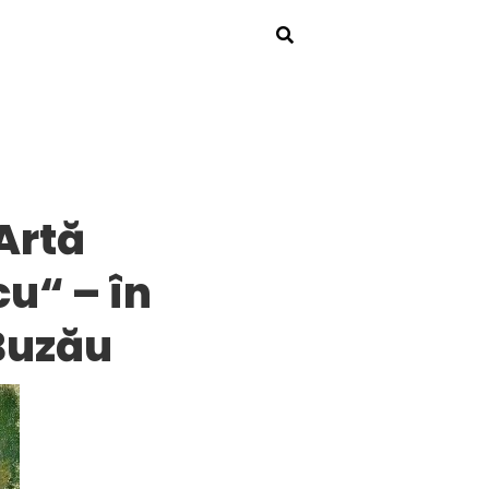
Artă
u“ – în
 Buzău