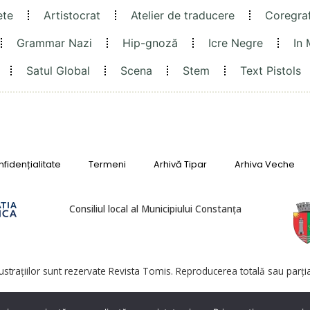
ete
Artistocrat
Atelier de traducere
Coregra
Grammar Nazi
Hip-gnoză
Icre Negre
In
Satul Global
Scena
Stem
Text Pistols
fidențialitate
Termeni
Arhivă Tipar
Arhiva Veche
Consiliul local al Municipiului Constanța
lustrațiilor sunt rezervate Revista Tomis. Reproducerea totală sau parțial