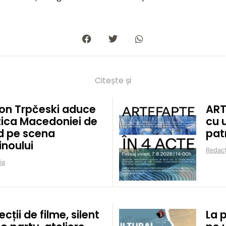
Citește și
on Trpčeski aduce
ART
ica Macedoniei de
cu 
d pe scena
pat
inoului
Redacț
ia
ecții de filme, silent
La 