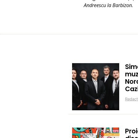
Andreescu la Barbizon.
Sim
muz
Nor
Caz
Redacț
Proi