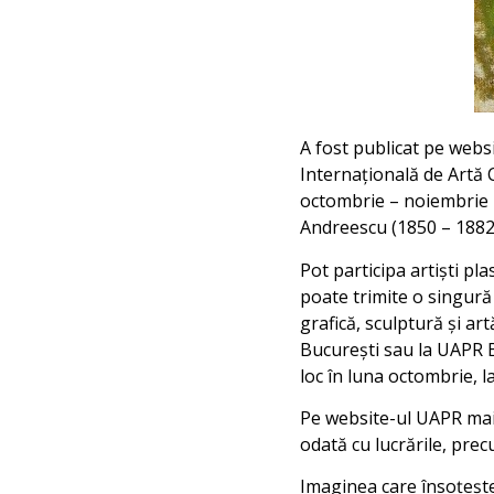
A fost publicat pe websi
Internațională de Artă 
octombrie – noiembrie l
Andreescu (1850 – 1882)
Pot participa artiști pl
poate trimite o singură l
grafică, sculptură și ar
București sau la UAPR Bu
loc în luna octombrie, l
Pe website-ul UAPR mai 
odată cu lucrările, prec
Imaginea care însoțește 