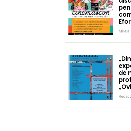
disc
pent
com
Efor
Mirela 
„Di
expo
de m
prof
„Ov
Redacț