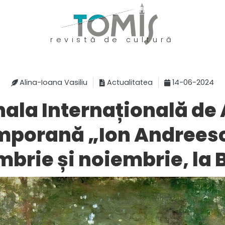
revistă de cultură
Alina-Ioana Vasiliu
Actualitatea
14-06-2024
nala Internațională de 
porană „Ion Andreesc
brie și noiembrie, la