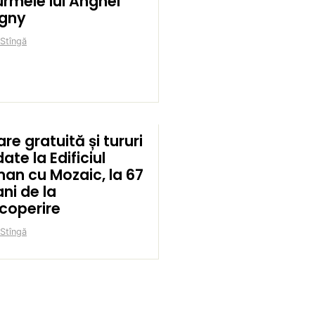
urmele lui Anghel
igny
 Stîngă
are gratuită și tururi
ate la Edificiul
an cu Mozaic, la 67
ni de la
coperire
 Stîngă