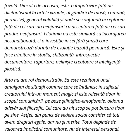
frivolă. Dincolo de aceasta, este o împotrivire față de
diletantismul în artele vizuale, al gândirii de masă, comună,
permisivă, general valabilă și unde se confundă acceptarea
față de cei care au neajunsuri cu acceptarea față de cei care
produc neajunsuri. Filotimia nu este similară cu încurajarea
necondiționată, ci o investiție în cei fără șansă care
demonstrează dorința de evoluție bazată pe muncă. Este și
face trimitere la studiu, chibzuință, introspecție,
documentare, raportare, neliniște creatoare și inteligență
plastică.
Arta nu are rol demonstrativ. Ea este rezultatul unui
amalgam de situații comune care se întâlnesc în sufletul
creatorului într-un moment magic și este relevată doar în
scopul comunicării, pe baze științifico-emoționale, aidoma
adevărului filozofic. Cei care au alt scop se pot bucura doar
pe sine. Astfel, din punct de vedere social consider că toți
avem drepturi egale, dar nu și merite. Totul depinde de
valoarea implicării comunitare, nu de interesul personal.