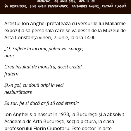
Artistul Ion Anghel prefațează cu versurile lui Mallarmé
expoziția sa personală care se va deschide la Muzeul de
Artă Constanța vineri, 7 iunie, la ora 14:00:
„O, Suflete în lacrimi, putea-voi sparge,
oare,
Greu insultat de monstru, acest cristal
fratern
Și,-n gol, cu două aripi în veci
nezburătoare
Să sar, fie și dacă ar fi să cad etern?”
Ion Anghel s-a născut în 1973, la București și a absolvit
Academia de Artă Bucureşti, secţia pictură, la clasa
profesorului Florin Ciubotaru. Este doctor în arte