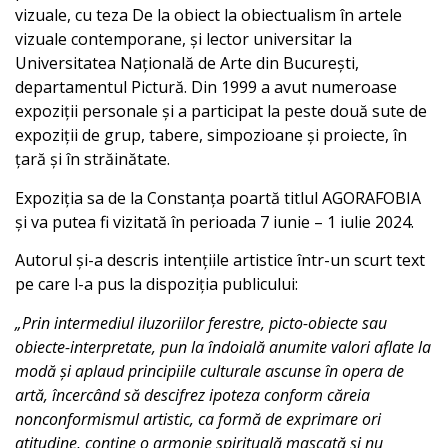
vizuale, cu teza De la obiect la obiectualism în artele
vizuale contemporane, și lector universitar la
Universitatea Națională de Arte din București,
departamentul Pictură. Din 1999 a avut numeroase
expoziții personale și a participat la peste două sute de
expoziții de grup, tabere, simpozioane și proiecte, în
țară și în străinătate.
Expoziția sa de la Constanța poartă titlul AGORAFOBIA
și va putea fi vizitată în perioada 7 iunie – 1 iulie 2024.
Autorul și-a descris intențiile artistice într-un scurt text
pe care l-a pus la dispoziția publicului:
„Prin intermediul iluzoriilor ferestre, picto-obiecte sau
obiecte-interpretate, pun la îndoială anumite valori aflate la
modă și aplaud principiile culturale ascunse în opera de
artă, încercând să descifrez ipoteza conform căreia
nonconformismul artistic, ca formă de exprimare ori
atitudine, conține o armonie spirituală mascată și nu