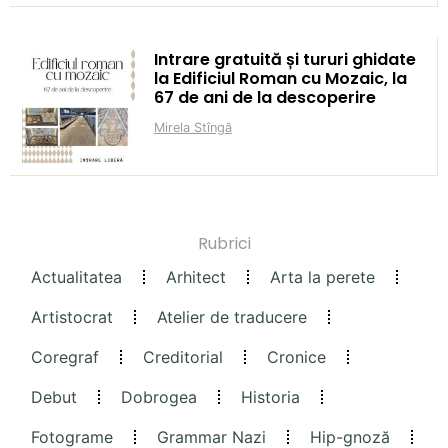
Intrare gratuită și tururi ghidate
la Edificiul Roman cu Mozaic, la
67 de ani de la descoperire
Mirela Stîngă
Rubrici
Actualitatea
Arhitect
Arta la perete
Artistocrat
Atelier de traducere
Coregraf
Creditorial
Cronice
Debut
Dobrogea
Historia
Fotograme
Grammar Nazi
Hip-gnoză