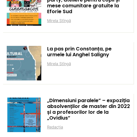
mese comunitare gratuite la
Eforie Sud
Mirela Stîngă
La pas prin Constanța, pe
urmele lui Anghel Saligny
Mirela Stîngă
„Dimensiuni paralele” – expoziția
absolvenților de master din 2022
și a profesorilor lor de la
„Ovidius”
Redacția