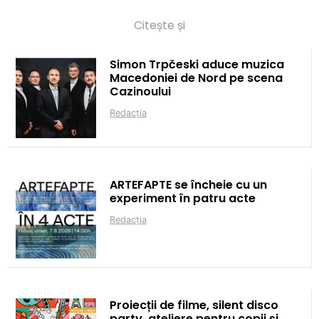
Citește și
Simon Trpčeski aduce muzica
Macedoniei de Nord pe scena
Cazinoului
Redacția
ARTEFAPTE se încheie cu un
experiment în patru acte
Redacția
Proiecții de filme, silent disco
party, ateliere pentru copii și