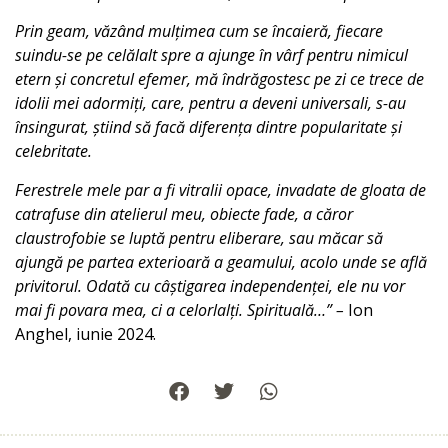
Prin geam, văzând mulțimea cum se încaieră, fiecare
suindu-se pe celălalt spre a ajunge în vârf pentru nimicul
etern și concretul efemer, mă îndrăgostesc pe zi ce trece de
idolii mei adormiți, care, pentru a deveni universali, s-au
însingurat, știind să facă diferența dintre popularitate și
celebritate.
Ferestrele mele par a fi vitralii opace, invadate de gloata de
catrafuse din atelierul meu, obiecte fade, a căror
claustrofobie se luptă pentru eliberare, sau măcar să
ajungă pe partea exterioară a geamului, acolo unde se află
privitorul. Odată cu câștigarea independenței, ele nu vor
mai fi povara mea, ci a celorlalți. Spirituală…” –
Ion
Anghel, iunie 2024.