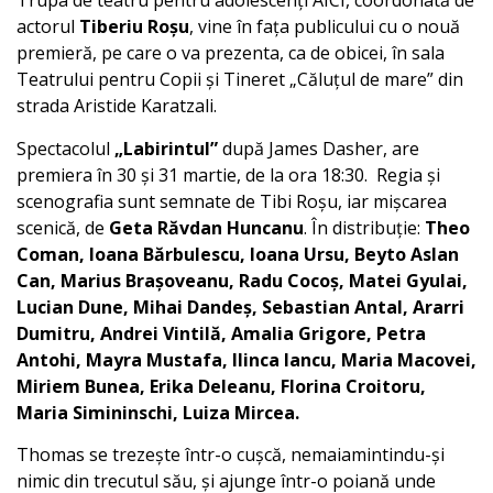
Trupa de teatru pentru adolescenți AICI, coordonată de
actorul
Tiberiu Roșu
, vine în fața publicului cu o nouă
premieră, pe care o va prezenta, ca de obicei, în sala
Teatrului pentru Copii și Tineret „Căluțul de mare” din
strada Aristide Karatzali.
Spectacolul
„Labirintul”
după James Dasher, are
premiera în 30 și 31 martie, de la ora 18:30. Regia și
scenografia sunt semnate de Tibi Roșu, iar mișcarea
scenică, de
Geta Răvdan Huncanu
. În distribuție:
Theo
Coman, Ioana Bărbulescu, Ioana Ursu, Beyto Aslan
Can, Marius Brașoveanu, Radu Cocoș, Matei Gyulai,
Lucian Dune, Mihai Dandeș, Sebastian Antal, Ararri
Dumitru, Andrei Vintilă, Amalia Grigore, Petra
Antohi, Mayra Mustafa, Ilinca Iancu, Maria Macovei,
Miriem Bunea, Erika Deleanu, Florina Croitoru,
Maria Simininschi, Luiza Mircea.
Thomas se trezește într-o cușcă, nemaiamintindu-și
nimic din trecutul său, și ajunge într-o poiană unde