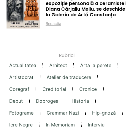
expoziție personală a ceramistei
Diana Cârjaliu Meliu, se deschide
la Galeria de Artă Constanța
Redacția
Rubrici
Actualitatea
Arhitect
Arta la perete
Artistocrat
Atelier de traducere
Coregraf
Creditorial
Cronice
Debut
Dobrogea
Historia
Fotograme
Grammar Nazi
Hip-gnoză
Icre Negre
In Memoriam
Interviu