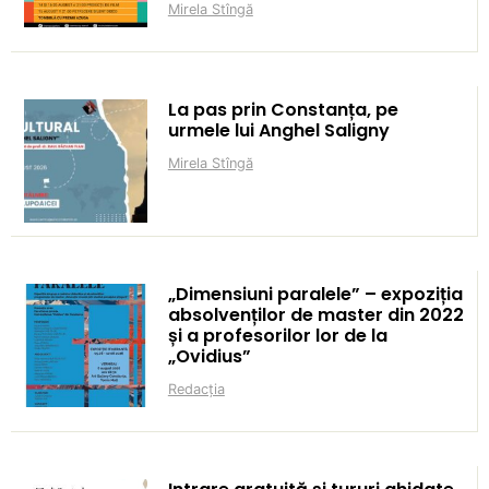
Mirela Stîngă
La pas prin Constanța, pe
urmele lui Anghel Saligny
Mirela Stîngă
„Dimensiuni paralele” – expoziția
absolvenților de master din 2022
și a profesorilor lor de la
„Ovidius”
Redacția