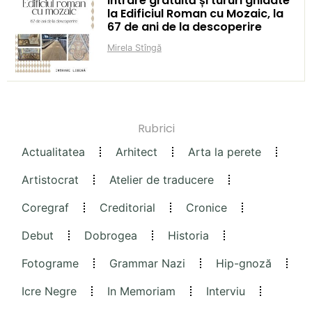
Intrare gratuită și tururi ghidate
la Edificiul Roman cu Mozaic, la
67 de ani de la descoperire
Mirela Stîngă
Rubrici
Actualitatea
Arhitect
Arta la perete
Artistocrat
Atelier de traducere
Coregraf
Creditorial
Cronice
Debut
Dobrogea
Historia
Fotograme
Grammar Nazi
Hip-gnoză
Icre Negre
In Memoriam
Interviu