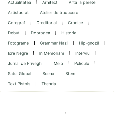
Actualitatea
Arhitect
Arta la perete
Artistocrat
Atelier de traducere
Coregraf
Creditorial
Cronice
Debut
Dobrogea
Historia
Fotograme
Grammar Nazi
Hip-gnoză
Icre Negre
In Memoriam
Interviu
Jurnal de Priveghi
Melo
Pelicule
Satul Global
Scena
Stem
Text Pistols
Theoria