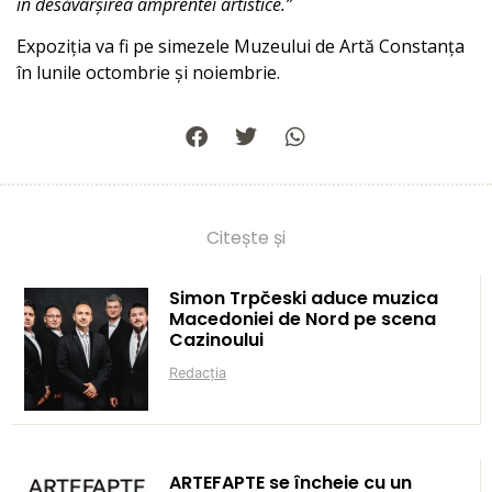
în desăvârșirea amprentei artistice.”
Expoziția va fi pe simezele Muzeului de Artă Constanța
în lunile octombrie și noiembrie.
Citește și
Simon Trpčeski aduce muzica
Macedoniei de Nord pe scena
Cazinoului
Redacția
ARTEFAPTE se încheie cu un