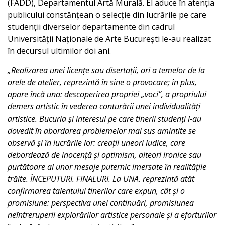
(FADD), Departamentul Artă Murală. El aduce în atenția
publicului constănțean o selecție din lucrările pe care
studenții diverselor departamente din cadrul
Universității Naționale de Arte București le-au realizat
în decursul ultimilor doi ani.
„Realizarea unei licențe sau disertații, ori a temelor de la
orele de atelier, reprezintă în sine o provocare; în plus,
apare încă una: descoperirea propriei „voci”, a propriului
demers artistic în vederea conturării unei individualități
artistice. Bucuria și interesul pe care tinerii studenți l-au
dovedit în abordarea problemelor mai sus amintite se
observă și în lucrările lor: creații uneori ludice, care
debordează de inocență și optimism, alteori ironice sau
purtătoare al unor mesaje puternic imersate în realitățile
trăite. ÎNCEPUTURI. FINALURI. La UNA. reprezintă atât
confirmarea talentului tinerilor care expun, cât și o
promisiune: perspectiva unei continuări, promisiunea
neîntreruperii explorărilor artistice personale și a eforturilor