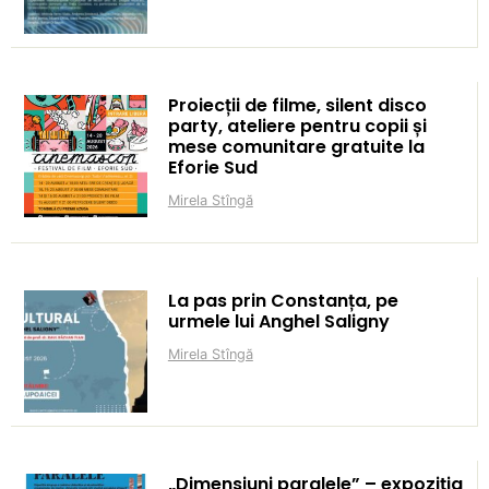
Proiecții de filme, silent disco
party, ateliere pentru copii și
mese comunitare gratuite la
Eforie Sud
Mirela Stîngă
La pas prin Constanța, pe
urmele lui Anghel Saligny
Mirela Stîngă
„Dimensiuni paralele” – expoziția