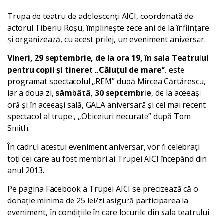
Trupa de teatru de adolescenți AICI, coordonată de
actorul Tiberiu Roșu, împlinește zece ani de la înființare
și organizează, cu acest prilej, un eveniment aniversar.
Vineri, 29 septembrie, de la ora 19, în sala Teatrului
pentru copii și tineret „Căluțul de mare”
, este
programat spectacolul „REM” după Mircea Cărtărescu,
iar a doua zi,
sâmbătă, 30 septembrie
, de la aceeași
oră și în aceeași sală, GALA aniversară și cel mai recent
spectacol al trupei, „Obiceiuri necurate” după Tom
Smith.
În cadrul acestui eveniment aniversar, vor fi celebrați
toți cei care au fost membri ai Trupei AICI începând din
anul 2013.
Pe pagina Facebook a Trupei AICI se precizează că o
donație minima de 25 lei/zi asigură participarea la
eveniment, în condițiile în care locurile din sala teatrului