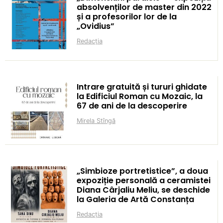
absolvenților de master din 2022
și a profesorilor lor de la
„Ovidius”
Redacția
Intrare gratuită și tururi ghidate
la Edificiul Roman cu Mozaic, la
67 de ani de la descoperire
Mirela Stîngă
„Simbioze portretistice”, a doua
expoziție personală a ceramistei
Diana Cârjaliu Meliu, se deschide
la Galeria de Artă Constanța
Redacția