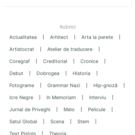
Rubrici
Actualitatea
Arhitect
Arta la perete
Artistocrat
Atelier de traducere
Coregraf
Creditorial
Cronice
Debut
Dobrogea
Historia
Fotograme
Grammar Nazi
Hip-gnoză
Icre Negre
In Memoriam
Interviu
Jurnal de Priveghi
Melo
Pelicule
Satul Global
Scena
Stem
Text Pistols
Theoria