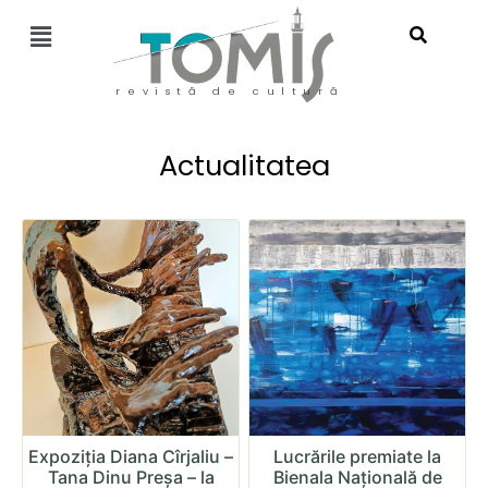
revistă de cultură
Actualitatea
Expoziția Diana Cîrjaliu –
Lucrările premiate la
Tana Dinu Preșa – la
Bienala Națională de