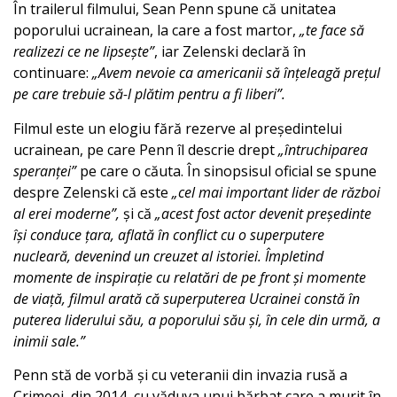
În trailerul filmului, Sean Penn spune că unitatea
poporului ucrainean, la care a fost martor,
„te face să
realizezi ce ne lipsește”
, iar Zelenski declară în
continuare:
„Avem nevoie ca americanii să înțeleagă prețul
pe care trebuie să-l plătim pentru a fi liberi”.
Filmul este un elogiu fără rezerve al președintelui
ucrainean, pe care Penn îl descrie drept
„întruchiparea
speranței”
pe care o căuta. În sinopsisul oficial se spune
despre Zelenski că este
„cel mai important lider de război
al erei moderne”,
și că
„acest fost actor devenit președinte
își conduce țara, aflată în conflict cu o superputere
nucleară, devenind un creuzet al istoriei. Împletind
momente de inspirație cu relatări de pe front și momente
de viață, filmul arată că superputerea Ucrainei constă în
puterea liderului său, a poporului său și, în cele din urmă, a
inimii sale.”
Penn stă de vorbă și cu veteranii din invazia rusă a
Crimeei, din 2014, cu văduva unui bărbat care a murit în