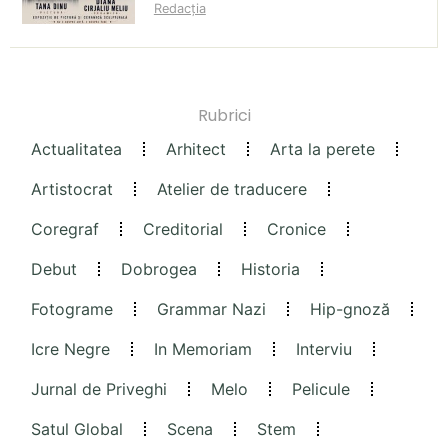
Redacția
Rubrici
Actualitatea
Arhitect
Arta la perete
Artistocrat
Atelier de traducere
Coregraf
Creditorial
Cronice
Debut
Dobrogea
Historia
Fotograme
Grammar Nazi
Hip-gnoză
Icre Negre
In Memoriam
Interviu
Jurnal de Priveghi
Melo
Pelicule
Satul Global
Scena
Stem