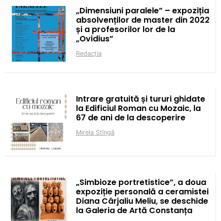
„Dimensiuni paralele” – expoziția
absolvenților de master din 2022
și a profesorilor lor de la
„Ovidius”
Redacția
Intrare gratuită și tururi ghidate
la Edificiul Roman cu Mozaic, la
67 de ani de la descoperire
Mirela Stîngă
„Simbioze portretistice”, a doua
expoziție personală a ceramistei
Diana Cârjaliu Meliu, se deschide
la Galeria de Artă Constanța