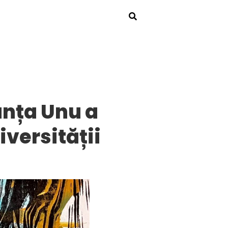
anța Unu a
versității