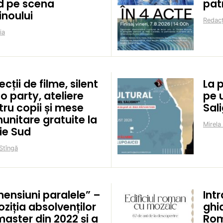
d pe scena
pat
inoului
Redacț
ia
ecții de filme, silent
La 
o party, ateliere
pe 
ru copii și mese
Sal
unitare gratuite la
Mirela
ie Sud
Stîngă
mensiuni paralele” –
Intr
ziția absolvenților
ghid
aster din 2022 și a
Rom