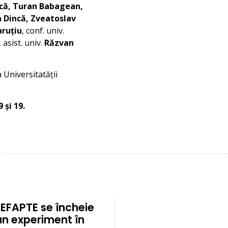
rică, Turan Babagean,
a Dincă, Zveatoslav
ruțiu
, conf. univ.
, asist. univ.
Răzvan
a Universitatății
 și 19.
EFAPTE se încheie
un experiment în