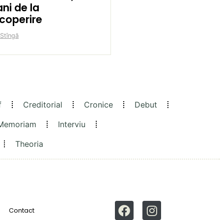
ni de la
coperire
 Stîngă
f
Creditorial
Cronice
Debut
 Memoriam
Interviu
Theoria
Contact