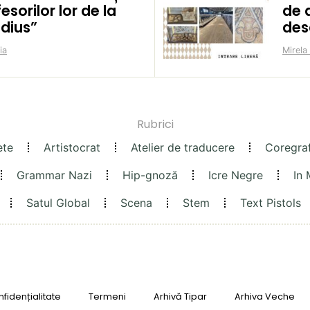
esorilor lor de la
de a
idius”
des
ia
Mirela
Rubrici
ete
Artistocrat
Atelier de traducere
Coregra
Grammar Nazi
Hip-gnoză
Icre Negre
In
Satul Global
Scena
Stem
Text Pistols
fidențialitate
Termeni
Arhivă Tipar
Arhiva Veche