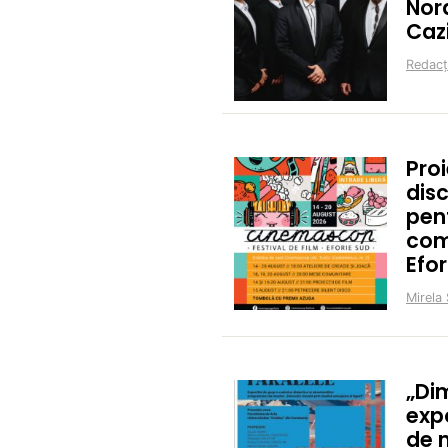
Nor
Caz
Redacț
Proi
disc
pent
com
Efor
Mirela 
„Di
expo
de m