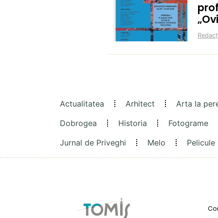
prof
„Ov
Redacț
Actualitatea
Arhitect
Arta la per
Dobrogea
Historia
Fotograme
Jurnal de Priveghi
Melo
Pelicule
Con