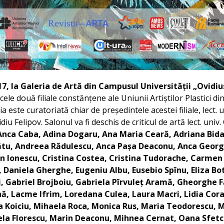
 17, la Galeria de Artă din Campusul Universității „Ovidiu
cele două filiale constănțene ale Uniunii Artiștilor Plastici di
 este curatoriată chiar de președintele acestei filiale, lect. u
idiu Felipov. Salonul va fi deschis de criticul de artă lect. univ
 Anca Caba, Adina Dogaru, Ana Maria Ceară, Adriana Bida
ătu, Andreea Rădulescu, Anca Pașa Deaconu, Anca Georg
 Ionescu, Cristina Costea, Cristina Tudorache, Carmen
 Daniela Gherghe, Eugeniu Albu, Eusebio Spînu, Eliza Bot
i, Gabriel Brojboiu, Gabriela Pîrvuleț Aramă, Gheorghe F
ană, Lacme Ifrim, Loredana Culea, Laura Macri, Lidia Cor
 Koiciu, Mihaela Roca, Monica Rus, Maria Teodorescu, 
ela Florescu, Marin Deaconu, Mihnea Cernat, Oana Sfetc