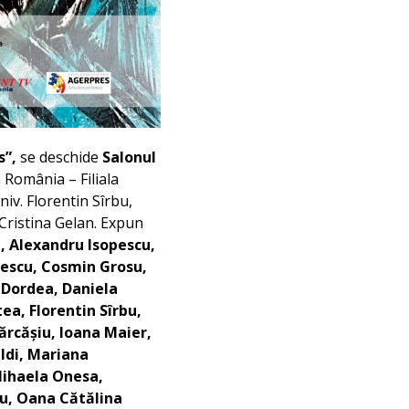
s”,
se deschide
Salonul
n România – Filiala
niv. Florentin Sîrbu,
. Cristina Gelan. Expun
, Alexandru Isopescu,
escu, Cosmin Grosu,
 Dordea, Daniela
ea, Florentin Sîrbu,
ărcășiu, Ioana Maier,
aldi, Mariana
Mihaela Onesa,
u, Oana Cătălina