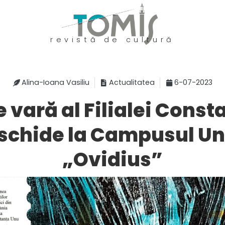
revistă de cultură
Alina-Ioana Vasiliu
Actualitatea
6-07-2023
e vară al Filialei Const
schide la Campusul Uni
„Ovidius”