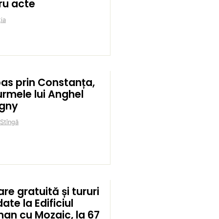
ru acte
ia
pas prin Constanța,
urmele lui Anghel
igny
 Stîngă
are gratuită și tururi
ate la Edificiul
an cu Mozaic, la 67