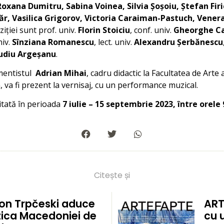
Roxana Dumitru, Sabina Voinea, Silvia Șoșoiu, Ștefan Fi
azăr, Vasilica Grigorov, Victoria Caraiman-Pastuch, Vener
oziției sunt prof. univ.
Florin Stoiciu
, conf. univ.
Gheorghe Ca
niv.
Sînziana Romanescu
, lect. univ.
Alexandru Șerbănescu
udiu Argeșanu
.
mentistul
Adrian Mihai
, cadru didactic la Facultatea de Arte 
 va fi prezent la vernisaj, cu un performance muzical.
zitată în perioada
7 iulie – 15 septembrie 2023, între orele 9
Citește și
on Trpčeski aduce
ART
ica Macedoniei de
cu 