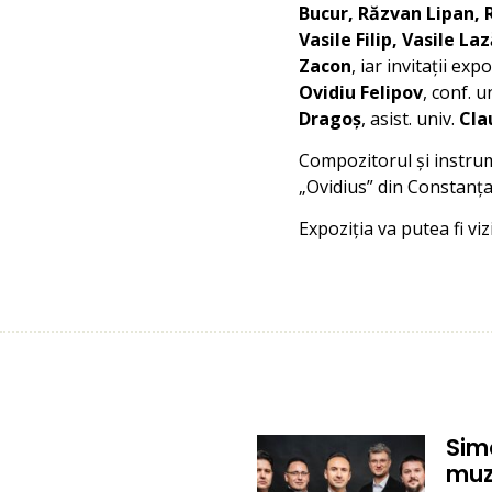
Bucur, Răzvan Lipan, 
Vasile Filip, Vasile L
Zacon
, iar invitații exp
Ovidiu Felipov
, conf. u
Dragoș
, asist. univ.
Cla
Compozitorul și instru
„Ovidius” din Constanța,
Expoziția va putea fi vi
Sim
muz