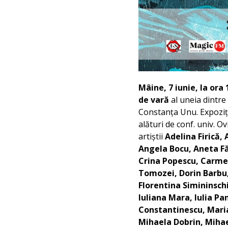
Mâine, 7 iunie, la ora
de vară
al uneia dintre 
Constanța Unu. Expoziția
alături de conf. univ. Ov
artiștii
Adelina Firică,
Angela Bocu, Aneta F
Crina Popescu, Carmen
Tomozei, Dorin Barbu,
Florentina Simininsch
Iuliana Mara, Iulia P
Constantinescu, Maria
Mihaela Dobrin, Miha