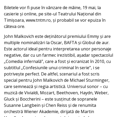
Biletele vor fi puse în vânzare de mâine, 19 mai, la
casierie și online, pe site-ul Teatrului Național din
Timișoara, www.tntm.ro, și probabil se vor epuiza în
câteva ore.
John Malkovich este deținătorul premiului Emmy și are
multiple nominalizări la Oscar, BAFTA și Globul de aur.
Este actorul ideal pentru interpretarea unor personaje
negative, dar cu un farmec irezistibil, așadar spectacolul
„Comedia infernală”, care a fost și ecranizat în 2010, cu
subtitlul „Confesiunile unui criminal în serie”, i se
potrivește perfect. De altfel, scenariul a fost scris
special pentru John Malkovich de Michael Sturminger,
care semnează și regia artistică. Universul sonor – cu
muzică de Vivialdi, Mozart, Beethoven, Haydn, Weber,
Gluck și Boccherini – este susținut de sopranele
Susanne Langbein și Chen Reiss și de renumita
orchestră Wiener Akademie, dirijată de Martin