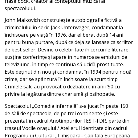
Haselbock, creator al conceptului muzical al
spectacolului.
John Malkovich construiește autobiografia fictivă a
criminalului în serie Jack Unterweger, condamnat la
închisoare pe viață în 1976, dar eliberat după 14 ani
pentru bună purtare, după ce deja se lansase ca scriitor
de best seller. Devine o celebritate în cercurile literare,
susține conferințe și apare în numeroase emisiuni de
televiziune, în timp ce continua să ucidă prostituate.
Este deținut din nou și condamnat în 1994 pentru nouă
crime, dar se spânzură în închisoare la scurt timp.
Crimele sale au provocat o dezbatere în anii ’90 cu
privire la legătura dintre charismă și psihopatie.
Spectacolul „Comedia infernală” s-a jucat în peste 150
de săli de spectacole, de pe trei continente și este
prezentat în cadrul Anotimpurilor FEST-FDR, parte din
traseul Vocile orașului / Atelierul Identitate din cadrul
Programului Cultural „Timișoara– Capitală Europeană