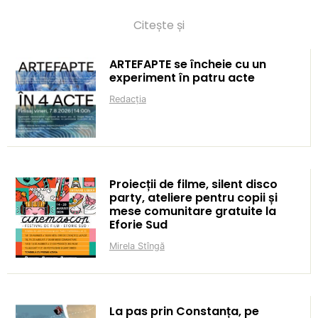
Citește și
ARTEFAPTE se încheie cu un
experiment în patru acte
Redacția
Proiecții de filme, silent disco
party, ateliere pentru copii și
mese comunitare gratuite la
Eforie Sud
Mirela Stîngă
La pas prin Constanța, pe