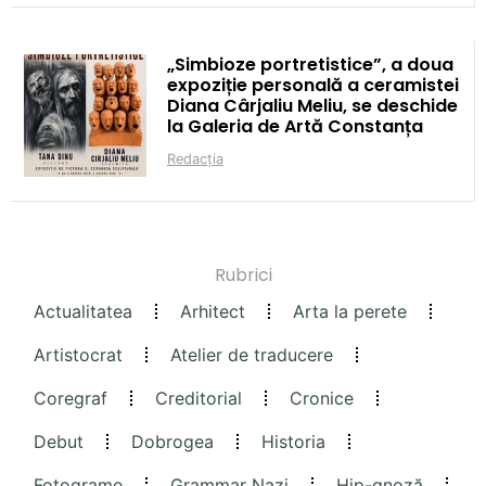
„Simbioze portretistice”, a doua
expoziție personală a ceramistei
Diana Cârjaliu Meliu, se deschide
la Galeria de Artă Constanța
Redacția
Rubrici
Actualitatea
Arhitect
Arta la perete
Artistocrat
Atelier de traducere
Coregraf
Creditorial
Cronice
Debut
Dobrogea
Historia
Fotograme
Grammar Nazi
Hip-gnoză