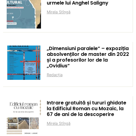
urmele lui Anghel Saligny
Mirela Stîngă
„Dimensiuni paralele” – expoziția
absolvenților de master din 2022
și a profesorilor lor de la
„Ovidius”
Redacția
Intrare gratuită și tururi ghidate
la Edificiul Roman cu Mozaic, la
67 de ani de la descoperire
Mirela Stîngă