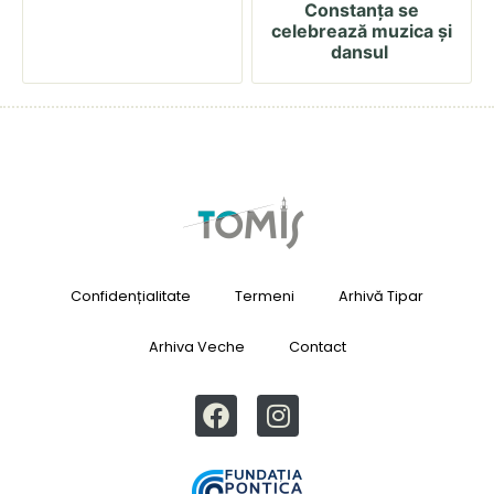
Constanța se
celebrează muzica și
dansul
Confidențialitate
Termeni
Arhivă Tipar
Arhiva Veche
Contact