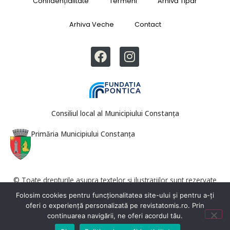
Confidențialitate
Termeni
Arhivă Tipar
Arhiva Veche
Contact
Consiliul local al Municipiului Constanța
Primăria Municipiului Constanța
© Toate drepturile asupra textelor și ilustrațiilor sunt rezervate
Revista Tomis. Reproducerea totală sau parțială este interzisă fără
Folosim cookies pentru funcționalitatea site-ului și pentru a-ți
acordul redacției.
oferi o experiență personalizată pe revistatomis.ro. Prin
continuarea navigării, ne oferi acordul tău.