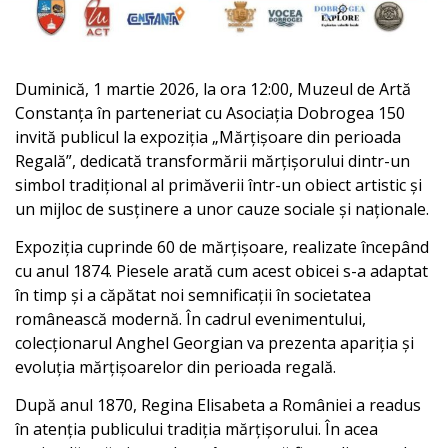
Duminică, 1 martie 2026, la ora 12:00, Muzeul de Artă
Constanța în parteneriat cu Asociația Dobrogea 150
invită publicul la expoziția „Mărțișoare din perioada
Regală”, dedicată transformării mărțișorului dintr-un
simbol tradițional al primăverii într-un obiect artistic și
un mijloc de susținere a unor cauze sociale și naționale.
Expoziția cuprinde 60 de mărțișoare, realizate începând
cu anul 1874. Piesele arată cum acest obicei s-a adaptat
în timp și a căpătat noi semnificații în societatea
românească modernă. În cadrul evenimentului,
colecționarul Anghel Georgian va prezenta apariția și
evoluția mărțișoarelor din perioada regală.
După anul 1870, Regina Elisabeta a României a readus
în atenția publicului tradiția mărțișorului. În acea