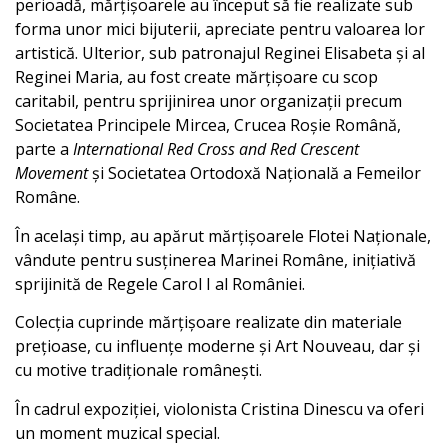
perioadă, mărțișoarele au început să fie realizate sub
forma unor mici bijuterii, apreciate pentru valoarea lor
artistică. Ulterior, sub patronajul Reginei Elisabeta și al
Reginei Maria, au fost create mărțișoare cu scop
caritabil, pentru sprijinirea unor organizații precum
Societatea Principele Mircea, Crucea Roșie Română,
parte a
International Red Cross
and Red Crescent
Movement
și Societatea Ortodoxă Națională a Femeilor
Române.
În același timp, au apărut mărțișoarele Flotei Naționale,
vândute pentru susținerea Marinei Române, inițiativă
sprijinită de Regele Carol I al României.
Colecția cuprinde mărțișoare realizate din materiale
prețioase, cu influențe moderne și Art Nouveau, dar și
cu motive tradiționale românești.
În cadrul expoziției, violonista Cristina Dinescu va oferi
un moment muzical special.